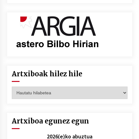
Artxiboak hilez hile
Artxiboak
hilez
hile
Artxiboa egunez egun
2026(e)ko abuztua