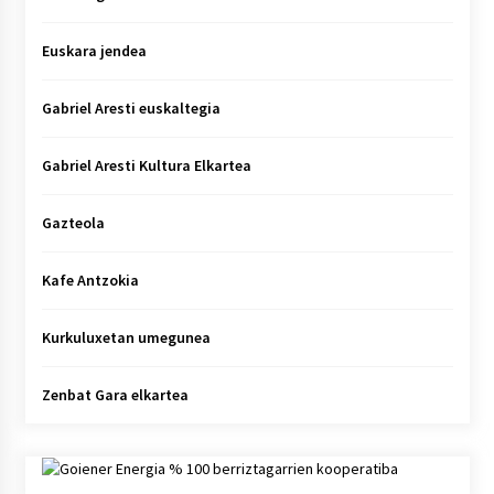
Euskara jendea
Gabriel Aresti euskaltegia
Gabriel Aresti Kultura Elkartea
Gazteola
Kafe Antzokia
Kurkuluxetan umegunea
Zenbat Gara elkartea