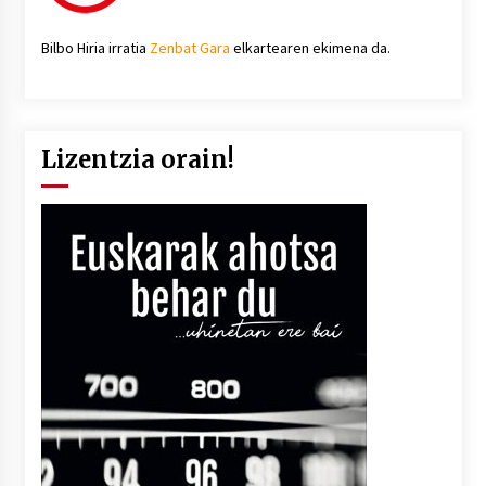
Bilbo Hiria irratia
Zenbat Gara
elkartearen ekimena da.
Lizentzia orain!