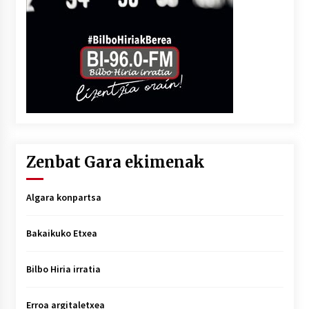
Zenbat Gara ekimenak
Algara konpartsa
Bakaikuko Etxea
Bilbo Hiria irratia
Erroa argitaletxea