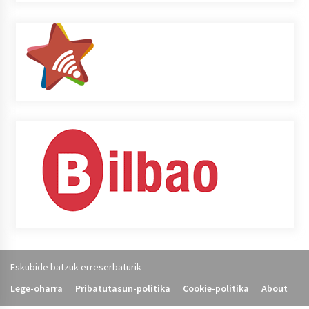
Eskubide batzuk erreserbaturik
Lege-oharra
Pribatutasun-politika
Cookie-politika
About