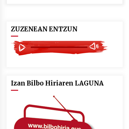
POTTO: San Pedro jaietako bertso-saioa
2026/07/09
ZUZENEAN ENTZUN
Larunbatean Plentziako Itsas Martxa ospatuko
da
2026/07/07
LIBURUEN ERREPUBLIKA TXIKIA: Hiragana akats
isil batekin dator beti
2026/07/07
Izan Bilbo Hiriaren LAGUNA
Auritz Iñurrietaren margoak ikusgai
Uribitarte40 aretoan
2026/07/03
SOINUGELA: Paul McCartney eta Ringo Starr-en
lan berriak