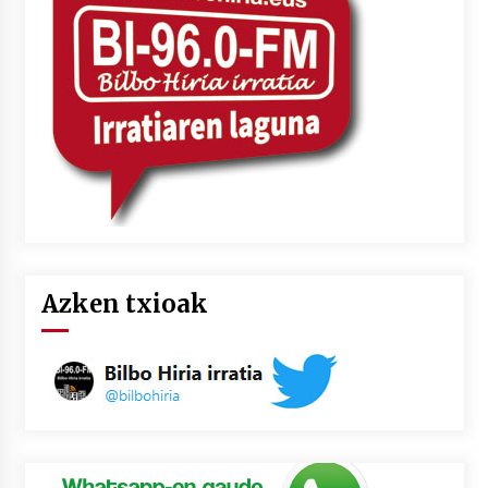
2026/07/03
MUSIBLA #297: Bide, Boards Of Canada, Somak,
Tiga, Twisted Teens, Underscores, Habia
2026/07/02
Azken txioak