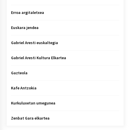
Erroa argitaletxea
Euskara jendea
Gabriel Aresti euskaltegia
Gabriel Aresti Kultura Elkartea
Gazteola
Kafe Antzokia
Kurkuluxetan umegunea
Zenbat Gara elkartea