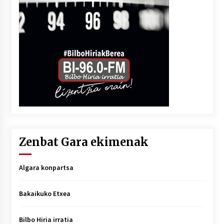
Zenbat Gara ekimenak
Algara konpartsa
Bakaikuko Etxea
Bilbo Hiria irratia