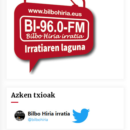
2026/07/03
MUSIBLA #297: Bide, Boards Of Canada, Somak,
Tiga, Twisted Teens, Underscores, Habia
2026/07/02
Azken txioak