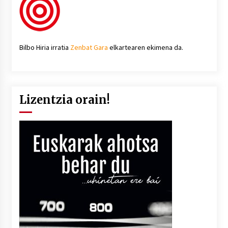
Bilbo Hiria irratia
Zenbat Gara
elkartearen ekimena da.
Lizentzia orain!