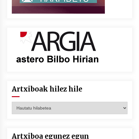
Artxiboak hilez hile
Artxiboak
hilez
hile
Artxiboa egunez egun