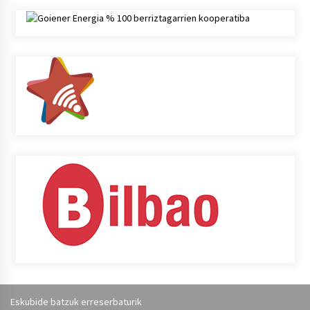
Eskubide batzuk erreserbaturik