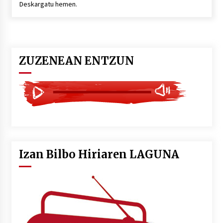
Deskargatu hemen.
POTTO: San Pedro jaietako bertso-saioa
2026/07/09
ZUZENEAN ENTZUN
Larunbatean Plentziako Itsas Martxa ospatuko
da
2026/07/07
LIBURUEN ERREPUBLIKA TXIKIA: Hiragana akats
isil batekin dator beti
2026/07/07
Izan Bilbo Hiriaren LAGUNA
Auritz Iñurrietaren margoak ikusgai
Uribitarte40 aretoan
2026/07/03
SOINUGELA: Paul McCartney eta Ringo Starr-en
lan berriak