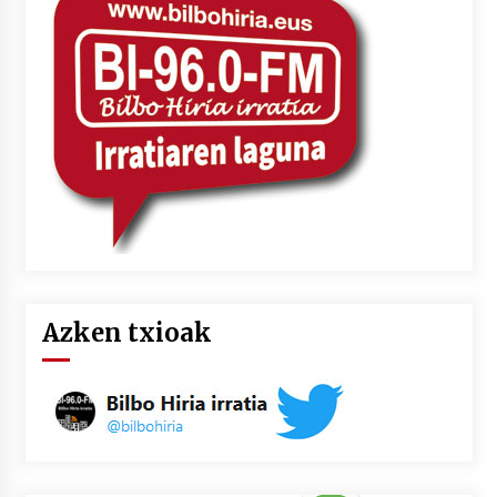
2026/07/03
MUSIBLA #297: Bide, Boards Of Canada, Somak,
Tiga, Twisted Teens, Underscores, Habia
2026/07/02
Azken txioak