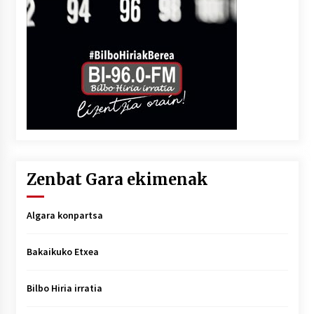
Zenbat Gara ekimenak
Algara konpartsa
Bakaikuko Etxea
Bilbo Hiria irratia