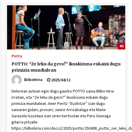
“Hiztegi bat” Gorka Urbizuk idatzitako letren
hiztegia
2026/07/23
Bakaikuko barnetegitik gazteek egindako saio
berezia
2026/07/16
Potto
POTTO: “Ze leku da gero?” ikuskizuna eskaini dugu
Tuba eta bonbardinoaren astea, Bilboko
primizia mundialean
Kontserbatorioan protagonista
2026/07/16
BilboHiria
2025/04/11
Delorean autoan egin dugu gaurko POTTO saioa Bilbo Hiria
Auzoportala : 1×04 Auzofoniak
irratian, eta “Ze leku da gero?” ikuskizuna eskaini dugu
2026/07/15
primizia mundialean. Aner Peritz “Euzkitze” izan dugu
saioaren gidari, prosari; Janire Arrizabalaga eta Maite
Sarasola Isazelaia izan ziren bertsotan eta Peru Goioaga
Gaur abitua da Bilbao bbk live jaialdia
gitarra-jotzaile.
2026/07/09
https://bilbohiria.com/docs2/2025/potto/250408_potto_zer_leku_