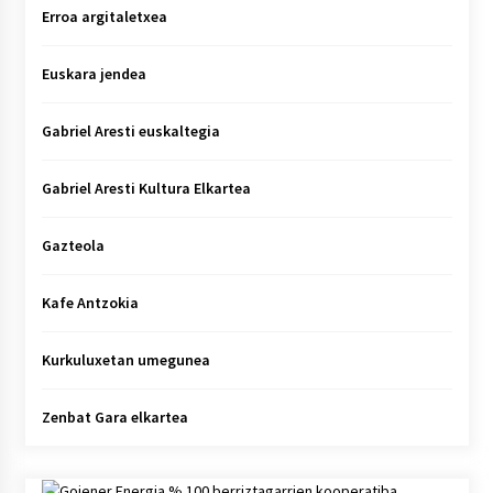
Erroa argitaletxea
Euskara jendea
Gabriel Aresti euskaltegia
Gabriel Aresti Kultura Elkartea
Gazteola
Kafe Antzokia
Kurkuluxetan umegunea
Zenbat Gara elkartea