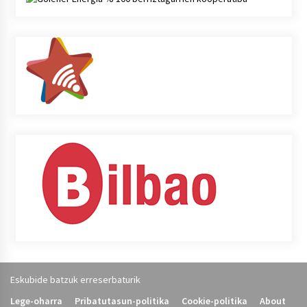
Eskubide batzuk erreserbaturik
Lege-oharra
Pribatutasun-politika
Cookie-politika
About