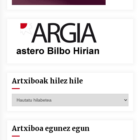
Artxiboak hilez hile
Artxiboak
hilez
hile
Artxiboa egunez egun