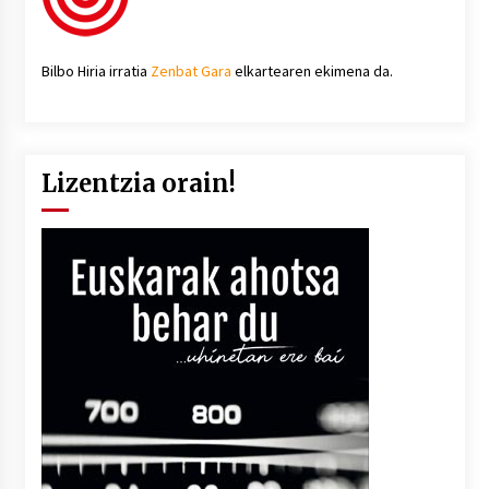
Bilbo Hiria irratia
Zenbat Gara
elkartearen ekimena da.
Lizentzia orain!