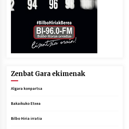
Zenbat Gara ekimenak
Algara konpartsa
Bakaikuko Etxea
Bilbo Hiria irratia