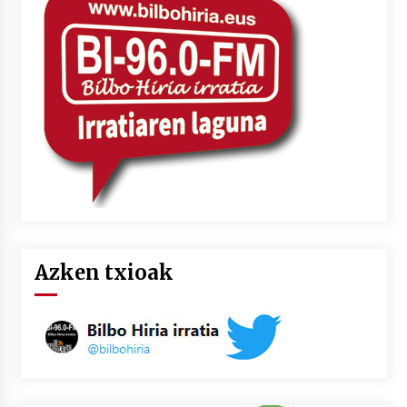
2026/07/03
MUSIBLA #297: Bide, Boards Of Canada, Somak,
Tiga, Twisted Teens, Underscores, Habia
2026/07/02
Azken txioak