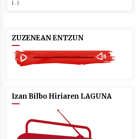
[…]
POTTO: San Pedro jaietako bertso-saioa
2026/07/09
ZUZENEAN ENTZUN
Larunbatean Plentziako Itsas Martxa ospatuko
da
2026/07/07
LIBURUEN ERREPUBLIKA TXIKIA: Hiragana akats
isil batekin dator beti
2026/07/07
Izan Bilbo Hiriaren LAGUNA
Auritz Iñurrietaren margoak ikusgai
Uribitarte40 aretoan
2026/07/03
SOINUGELA: Paul McCartney eta Ringo Starr-en
lan berriak