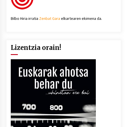
Bilbo Hiria irratia
Zenbat Gara
elkartearen ekimena da.
Lizentzia orain!