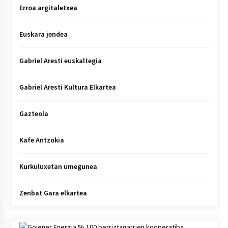
Erroa argitaletxea
Euskara jendea
Gabriel Aresti euskaltegia
Gabriel Aresti Kultura Elkartea
Gazteola
Kafe Antzokia
Kurkuluxetan umegunea
Zenbat Gara elkartea