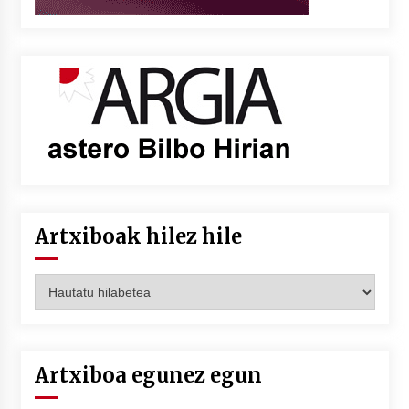
Artxiboak hilez hile
Artxiboak
hilez
hile
Artxiboa egunez egun