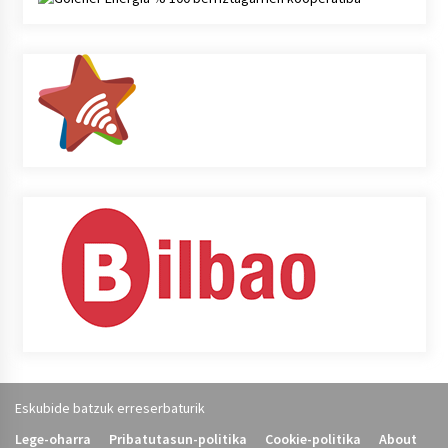
Eskubide batzuk erreserbaturik
Lege-oharra
Pribatutasun-politika
Cookie-politika
About