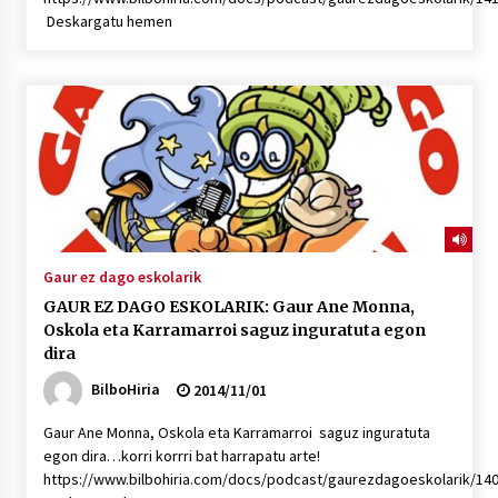
Deskargatu hemen
Gaur ez dago eskolarik
GAUR EZ DAGO ESKOLARIK: Gaur Ane Monna,
Oskola eta Karramarroi saguz inguratuta egon
dira
BilboHiria
2014/11/01
Gaur Ane Monna, Oskola eta Karramarroi saguz inguratuta
egon dira…korri korrri bat harrapatu arte!
https://www.bilbohiria.com/docs/podcast/gaurezdagoeskolarik/1