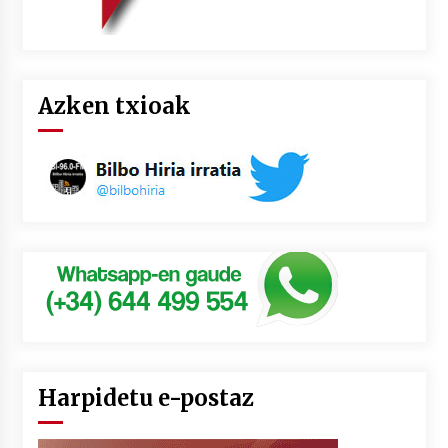
Azken txioak
Harpidetu e-postaz