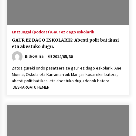
Entzungai (podcast)
Gaur ez dago eskolarik
GAUR EZ DAGO ESKOLARIK: Abesti polit bat ikasi
eta abestuko dugu.
BilboHiria
2014/05/30
Zatoz gureki ondo pasatzera ze gaur ez dago eskolarik! Ane
Monna, Oskola eta Karramarroik Mari jainkosarekin batera,
abesti polit bat ikasi eta abestuko dugu denok batera.
DESKARGATU HEMEN