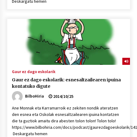
Deskargatu hemen
Gaur ez dago eskolarik
Gaur ez dago eskolarik: esnesaltzailearen ipuina
kontatuko digute
BilboHiria
2014/10/25
Ane Monnak eta Karramarroik ez zekiten nondik ateratzen
den esnea eta Oskolak esnesaltzailearen ipuina kontatzen
die ta guztiok amaitu dira abesten tolon tolon! Tolon tolo!
https://www.bilbohiria.com/docs/podcast/gaurezdagoeskolarik/1
Deskargatu hemen