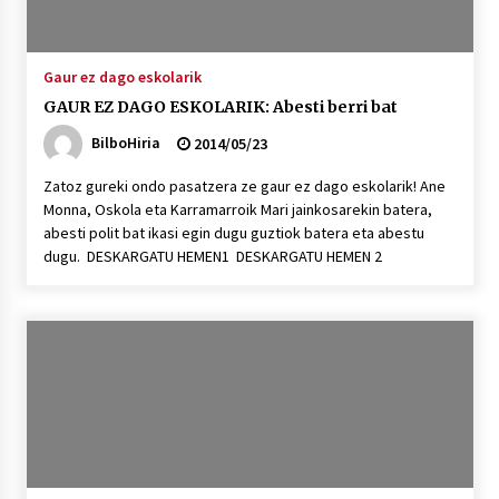
Gaur ez dago eskolarik
GAUR EZ DAGO ESKOLARIK: Abesti berri bat
BilboHiria
2014/05/23
Zatoz gureki ondo pasatzera ze gaur ez dago eskolarik! Ane
Monna, Oskola eta Karramarroik Mari jainkosarekin batera,
abesti polit bat ikasi egin dugu guztiok batera eta abestu
dugu. DESKARGATU HEMEN1 DESKARGATU HEMEN 2