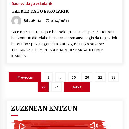
Gaur ez dago eskolarik
GAUR EZ DAGO ESKOLARIK
BilboHiria
2014/04/11
Gaur Karramarroik apur bat beldurra euki du ipun misteriotsu
bat kontatu diotelako baina amaieran austu egin da ta guztiok
batera poz pozik egon dira. Zatoz gurekin gozatzera!!
DESKARGATU HEMEN LARUNBATA DESKARGATU HEMEN
IGANDEA
Posts
Previous
1
…
19
20
21
22
pagination
23
24
Next
ZUZENEAN ENTZUN