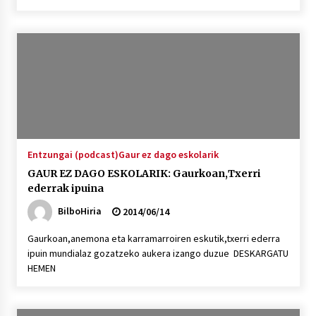
Entzungai (podcast)
Gaur ez dago eskolarik
GAUR EZ DAGO ESKOLARIK: Gaurkoan,Txerri
ederrak ipuina
BilboHiria
2014/06/14
Gaurkoan,anemona eta karramarroiren eskutik,txerri ederra
ipuin mundialaz gozatzeko aukera izango duzue DESKARGATU
HEMEN