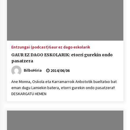
Entzungai (podcast)
Gaur ez dago eskolarik
GAUR EZ DAGO ESKOLARIK: etorri gurekin ondo
pasatzera
BilboHiria
2014/06/06
Ane Monna, Oskola eta Karramarroik Anbototik bueltatxo bat
eman dugu Lamiekin batera, etorri gurekin ondo pasatzera!!
DESKARGATU HEMEN