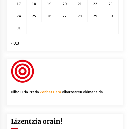
17
18
19
20
21
22
23
24
25
26
27
28
29
30
31
« Uzt
Bilbo Hiria irratia
Zenbat Gara
elkartearen ekimena da.
Lizentzia orain!