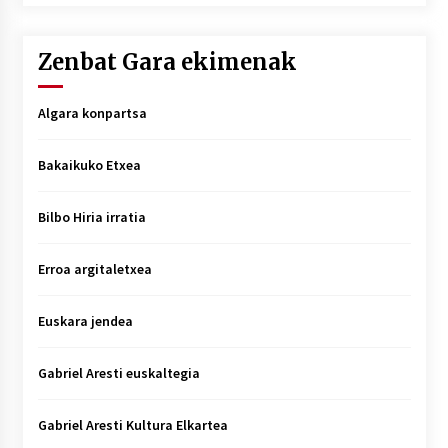
Zenbat Gara ekimenak
Algara konpartsa
Bakaikuko Etxea
Bilbo Hiria irratia
Erroa argitaletxea
Euskara jendea
Gabriel Aresti euskaltegia
Gabriel Aresti Kultura Elkartea