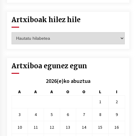
Artxiboak hilez hile
Artxiboak
hilez
hile
Artxiboa egunez egun
2026(e)ko abuztua
A
A
A
O
O
L
I
1
2
3
4
5
6
7
8
9
10
11
12
13
14
15
16