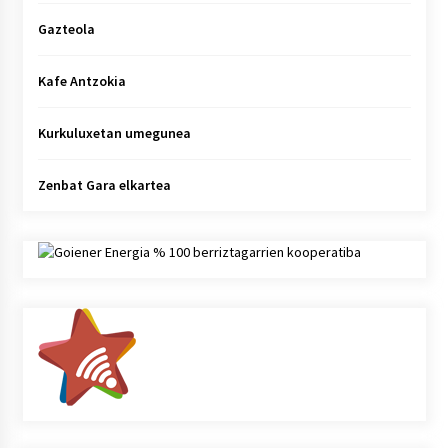
Gazteola
Kafe Antzokia
Kurkuluxetan umegunea
Zenbat Gara elkartea