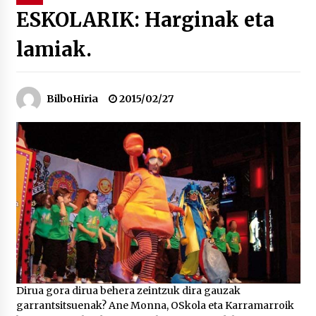
ESKOLARIK: Harginak eta
“Hiztegi bat” Gorka Urbizuk idatzitako letren
lamiak.
hiztegia
2026/07/23
Bakaikuko barnetegitik gazteek egindako saio
BilboHiria
2015/02/27
berezia
2026/07/16
Tuba eta bonbardinoaren astea, Bilboko
Kontserbatorioan protagonista
2026/07/16
Auzoportala : 1×04 Auzofoniak
2026/07/15
Dirua gora dirua behera zeintzuk dira gauzak
Gaur abitua da Bilbao bbk live jaialdia
garrantsitsuenak? Ane Monna, OSkola eta Karramarroik
2026/07/09