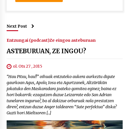
Next Post
Entzungai (podcast)
Ze eingou asteburuan
ASTEBURUAN, ZE INGOU?
ol. Ots 27 , 2015
“Hau Pitxu, hau!!” oihuak entzuteko aukera aurkeztu digute
gaurkoan Agus, Apolo, Iosu eta Agurtzanek, Altzürükün
jokatuko den Maskaradara joateko gomitea eginez; baina ez
hori bakarrik: ezagutzen duzue Leizarrate edo San Adrian
tunelaren ingurua?, ba al dakizue orburuak nola prestatzen
diren?, entzun duzue Anger taldearen “Sute perfektua” diska?
Guzti hori Mieltxoren […]