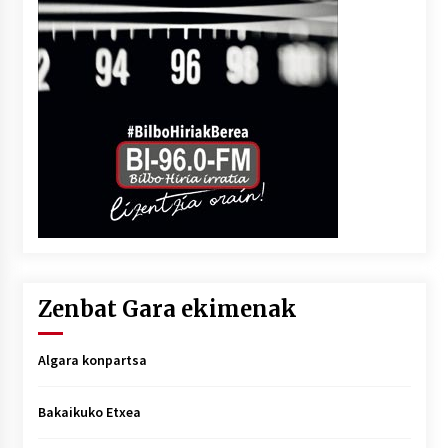
Zenbat Gara ekimenak
Algara konpartsa
Bakaikuko Etxea