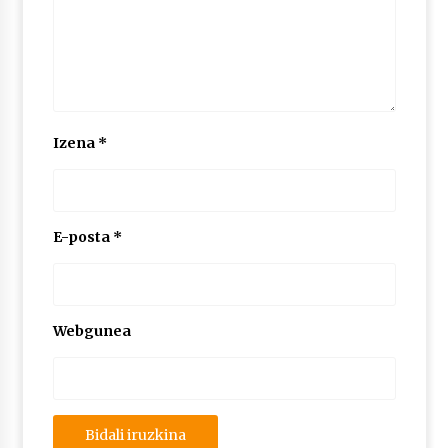
2026/07/03
MUSIBLA #297: Bide, Boards Of Canada, Somak,
Tiga, Twisted Teens, Underscores, Habia
2026/07/02
Izena
*
E-posta
*
Webgunea