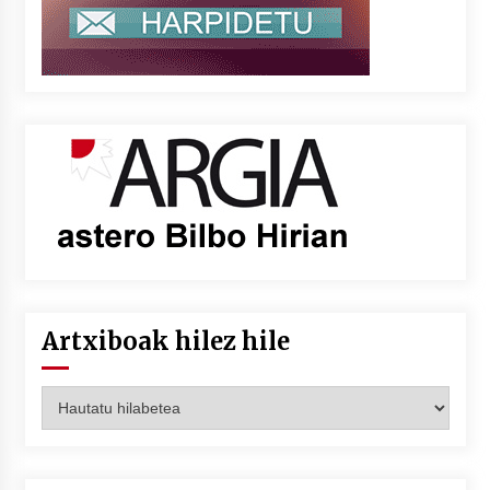
Artxiboak hilez hile
Artxiboak
hilez
hile