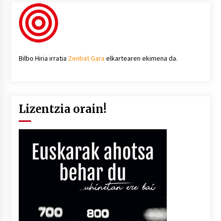
Bilbo Hiria irratia
Zenbat Gara
elkartearen ekimena da.
Lizentzia orain!