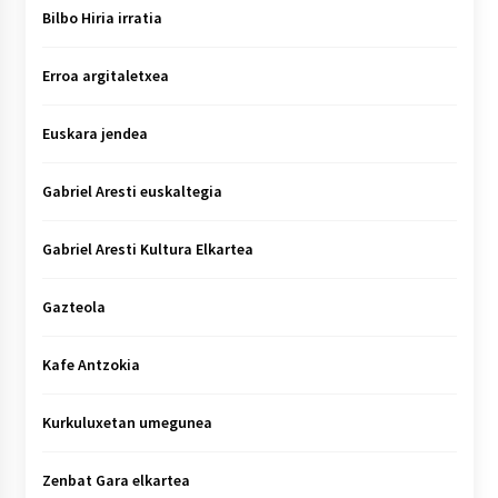
Bilbo Hiria irratia
Erroa argitaletxea
Euskara jendea
Gabriel Aresti euskaltegia
Gabriel Aresti Kultura Elkartea
Gazteola
Kafe Antzokia
Kurkuluxetan umegunea
Zenbat Gara elkartea