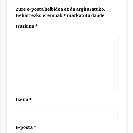
2026/07/03
Zure e-posta helbidea ez da argitaratuko.
Beharrezko eremuak
*
markatuta daude
MUSIBLA #297: Bide, Boards Of Canada, Somak,
Tiga, Twisted Teens, Underscores, Habia
Iruzkina
*
2026/07/02
Izena
*
E-posta
*