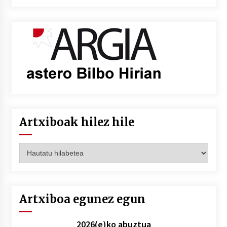
Artxiboak hilez hile
Artxiboak
hilez
hile
Artxiboa egunez egun
2026(e)ko abuztua