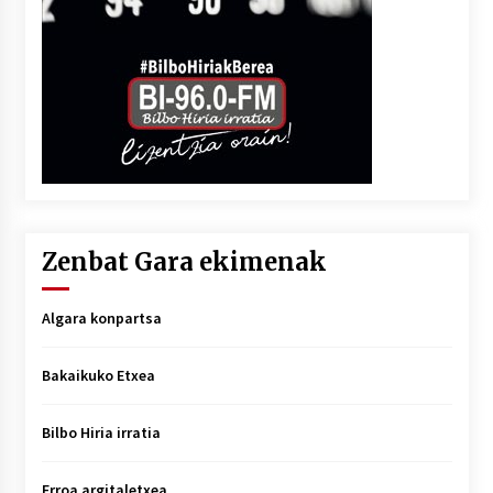
Zenbat Gara ekimenak
Algara konpartsa
Bakaikuko Etxea
Bilbo Hiria irratia
Erroa argitaletxea