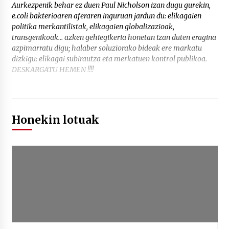
Aurkezpenik behar ez duen Paul Nicholson izan dugu gurekin,
e.coli bakterioaren aferaren inguruan jardun du: elikagaien
politika merkantilistak, elikagaien globalizazioak,
transgenikoak… azken gehiegikeria honetan izan duten eragina
azpimarratu digu; halaber soluziorako bideak ere markatu
dizkigu: elikagai subirautza eta merkatuen kontrol publikoa.
DESKARGATU HEMEN !!!!
Honekin lotuak