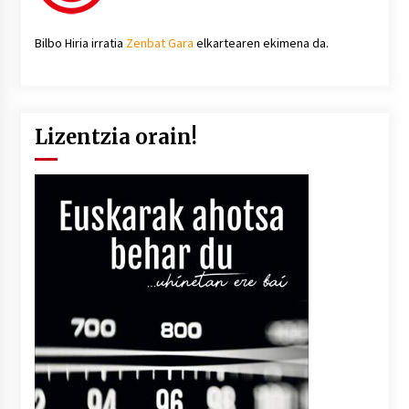
Bilbo Hiria irratia
Zenbat Gara
elkartearen ekimena da.
Lizentzia orain!