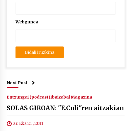
Webgunea
Next Post
Entzungai (podcast)
Ibaizabal Magazina
SOLAS GIROAN: "E.Coli"ren aitzakian
ar. Eka 21 , 2011