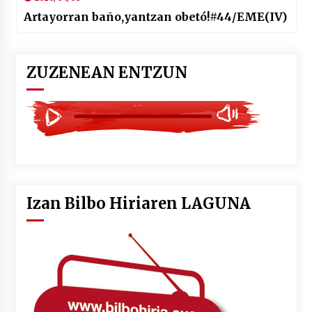
Artayorran baño,yantzan obetó!#44/EME(IV)
ZUZENEAN ENTZUN
Izan Bilbo Hiriaren LAGUNA