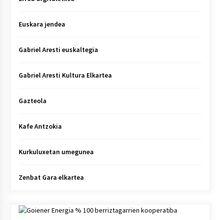
Euskara jendea
Gabriel Aresti euskaltegia
Gabriel Aresti Kultura Elkartea
Gazteola
Kafe Antzokia
Kurkuluxetan umegunea
Zenbat Gara elkartea