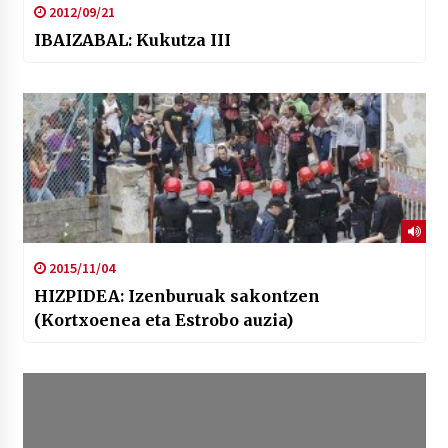
2012/09/21
IBAIZABAL: Kukutza III
2015/11/04
HIZPIDEA: Izenburuak sakontzen
(Kortxoenea eta Estrobo auzia)