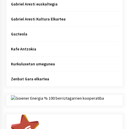
Gabriel Aresti euskaltegia
Gabriel Aresti Kultura Elkartea
Gazteola
Kafe Antzokia
Kurkuluxetan umegunea
Zenbat Gara elkartea