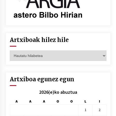
Artxiboak hilez hile
Artxiboak
hilez
hile
Artxiboa egunez egun
2026(e)ko abuztua
A
A
A
O
O
L
I
1
2