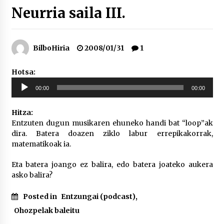
Neurria saila III.
“Hiztegi bat” Gorka Urbizuk idatzitako letren
hiztegia
2026/07/23
BilboHiria
2008/01/31
1
Bakaikuko barnetegitik gazteek egindako saio
Hotsa:
berezia
Soinu
2026/07/16
00:00
00:00
erreproduzigailua
Hitza:
Tuba eta bonbardinoaren astea, Bilboko
Entzuten dugun musikaren ehuneko handi bat “loop”ak
Kontserbatorioan protagonista
dira. Batera doazen ziklo labur errepikakorrak,
2026/07/16
matematikoak ia.
Auzoportala : 1×04 Auzofoniak
Eta batera joango ez balira, edo batera joateko aukera
2026/07/15
asko balira?
Posted in
Entzungai (podcast)
,
Gaur abitua da Bilbao bbk live jaialdia
Ohozpelak baleitu
2026/07/09