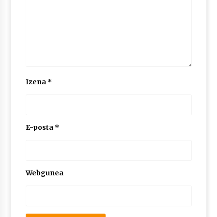
2026/07/03
MUSIBLA #297: Bide, Boards Of Canada, Somak,
Tiga, Twisted Teens, Underscores, Habia
2026/07/02
Izena
*
E-posta
*
Webgunea