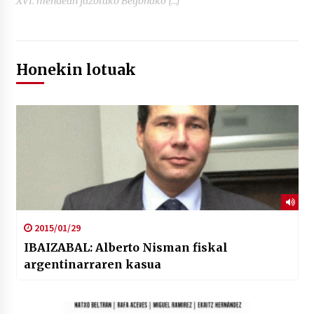
XVI. mendean jazotako Begoñako […]
Honekin lotuak
2015/01/29
IBAIZABAL: Alberto Nisman fiskal
argentinarraren kasua