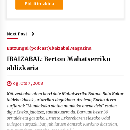
Next Post
Entzungai (podcast)
Ibaizabal Magazina
IBAIZABAL: Berton Mahatserriko
aldizkaria
og. Ots 7 , 2008
106. zenbakia atera berri dute Mahatserriko Batana Batu Kultur
taldeko kideek, urtarrilari dagokiona. Azalean, Eneko Acero
surflariak “Mundakako olatua munduko onena dela” esaten
digu: Eneko, jaiotzez, santutxuarra da. Barruan beste 30
orrialde eta gai asko: Ernesto Erkorekaren Plazako Udal
Bulegoen argazki bat, Jubilatuen dantzak Kiirikiño ikastolan,