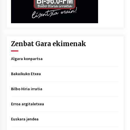
Zenbat Gara ekimenak
Algara konpartsa
Bakaikuko Etxea
Bilbo Hiria irratia
Erroa argitaletxea
Euskara jendea