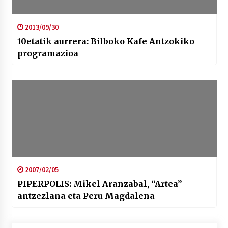
2013/09/30
10etatik aurrera: Bilboko Kafe Antzokiko
programazioa
2007/02/05
PIPERPOLIS: Mikel Aranzabal, “Artea”
antzezlana eta Peru Magdalena