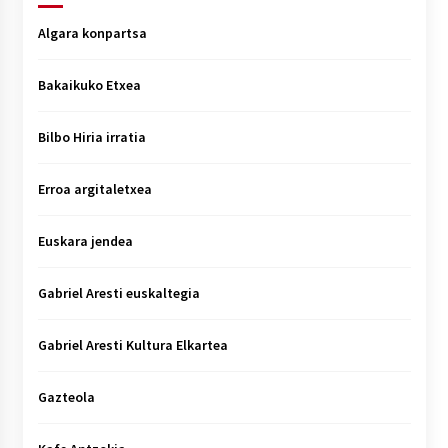
Algara konpartsa
Bakaikuko Etxea
Bilbo Hiria irratia
Erroa argitaletxea
Euskara jendea
Gabriel Aresti euskaltegia
Gabriel Aresti Kultura Elkartea
Gazteola