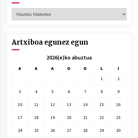
Artxiboak
hilez
hile
Artxiboa egunez egun
2026(e)ko abuztua
A
A
A
O
O
L
I
1
2
3
4
5
6
7
8
9
10
11
12
13
14
15
16
17
18
19
20
21
22
23
24
25
26
27
28
29
30