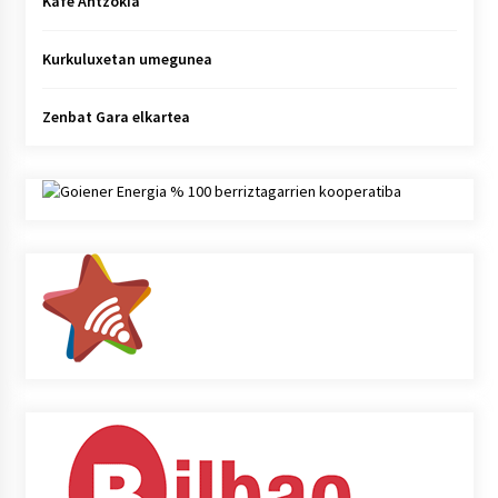
Kafe Antzokia
Kurkuluxetan umegunea
Zenbat Gara elkartea