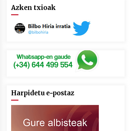
Azken txioak
Harpidetu e-postaz