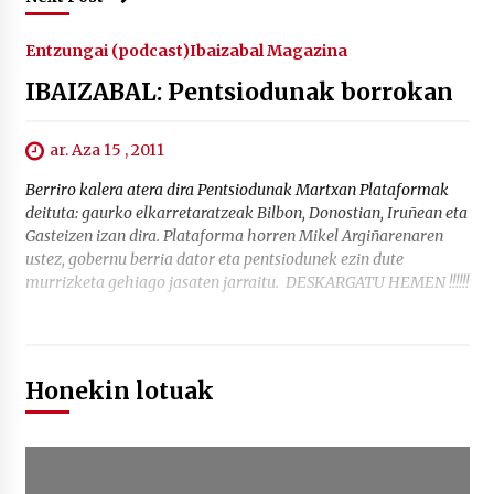
Entzungai (podcast)
Ibaizabal Magazina
IBAIZABAL: Pentsiodunak borrokan
ar. Aza 15 , 2011
Berriro kalera atera dira Pentsiodunak Martxan Plataformak
deituta: gaurko elkarretaratzeak Bilbon, Donostian, Iruñean eta
Gasteizen izan dira. Plataforma horren Mikel Argiñarenaren
ustez, gobernu berria dator eta pentsiodunek ezin dute
murrizketa gehiago jasaten jarraitu. DESKARGATU HEMEN !!!!!!
Honekin lotuak