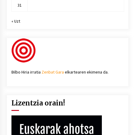
31
« Uzt
Bilbo Hiria irratia
Zenbat Gara
elkartearen ekimena da.
Lizentzia orain!