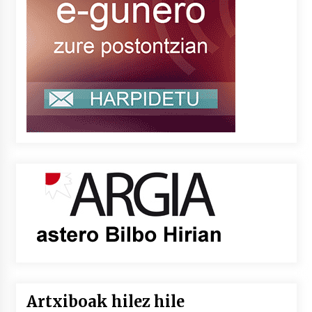
Artxiboak hilez hile