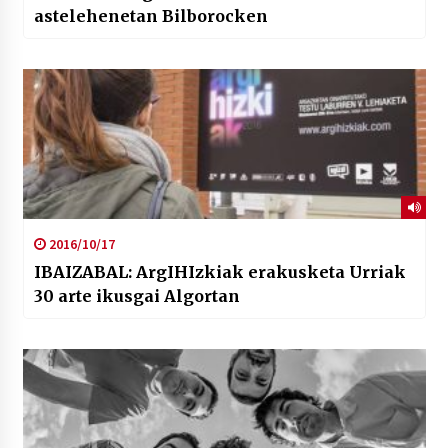
astelehenetan Bilborocken
2016/10/17
IBAIZABAL: ArgIHIzkiak erakusketa Urriak
30 arte ikusgai Algortan