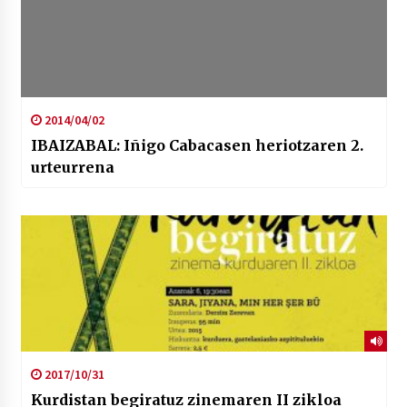
2014/04/02
IBAIZABAL: Iñigo Cabacasen heriotzaren 2.
urteurrena
2017/10/31
Kurdistan begiratuz zinemaren II zikloa