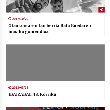
2017/10/20
Glaukomaren lan berria Rafa Ruedaren
musika gomendioa
2013/03/19
IBAIZABAL: 18. Korrika