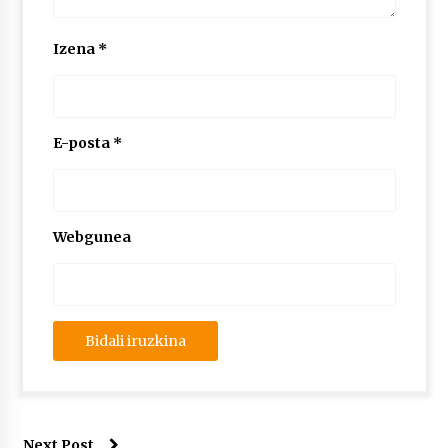
2026/07/03
Izena
*
MUSIBLA #297: Bide, Boards Of Canada, Somak,
Tiga, Twisted Teens, Underscores, Habia
2026/07/02
E-posta
*
Webgunea
Next Post