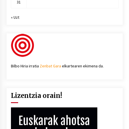
31
« Uzt
Bilbo Hiria irratia
Zenbat Gara
elkartearen ekimena da.
Lizentzia orain!