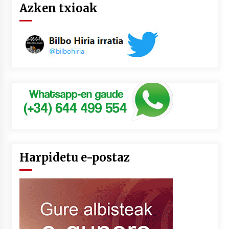
Azken txioak
Harpidetu e-postaz