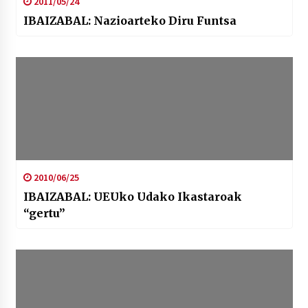
2011/05/24
IBAIZABAL: Nazioarteko Diru Funtsa
2010/06/25
IBAIZABAL: UEUko Udako Ikastaroak
“gertu”