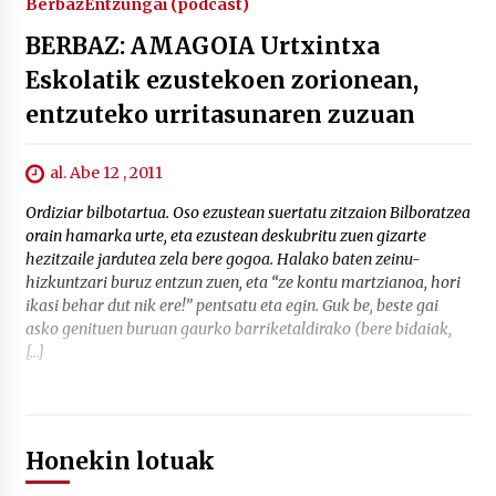
Berbaz
Entzungai (podcast)
BERBAZ: AMAGOIA Urtxintxa
Eskolatik ezustekoen zorionean,
entzuteko urritasunaren zuzuan
al. Abe 12 , 2011
Ordiziar bilbotartua. Oso ezustean suertatu zitzaion Bilboratzea
orain hamarka urte, eta ezustean deskubritu zuen gizarte
hezitzaile jardutea zela bere gogoa. Halako baten zeinu-
hizkuntzari buruz entzun zuen, eta “ze kontu martzianoa, hori
ikasi behar dut nik ere!” pentsatu eta egin. Guk be, beste gai
asko genituen buruan gaurko barriketaldirako (bere bidaiak,
[…]
Honekin lotuak