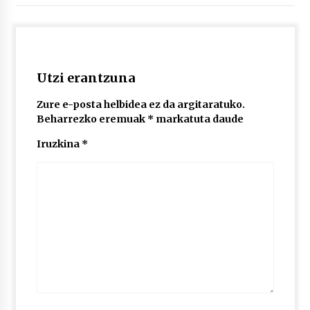
POTTO: San Pedro jaietako bertso-saioa
2026/07/09
Utzi erantzuna
Larunbatean Plentziako Itsas Martxa ospatuko
Zure e-posta helbidea ez da argitaratuko.
da
Beharrezko eremuak
*
markatuta daude
2026/07/07
Iruzkina
*
LIBURUEN ERREPUBLIKA TXIKIA: Hiragana akats
isil batekin dator beti
2026/07/07
Auritz Iñurrietaren margoak ikusgai
Uribitarte40 aretoan
2026/07/03
SOINUGELA: Paul McCartney eta Ringo Starr-en
lan berriak