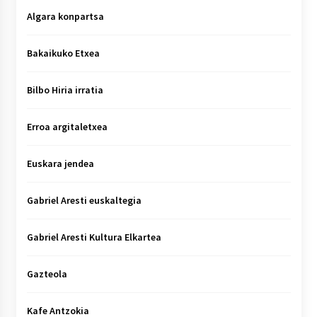
Algara konpartsa
Bakaikuko Etxea
Bilbo Hiria irratia
Erroa argitaletxea
Euskara jendea
Gabriel Aresti euskaltegia
Gabriel Aresti Kultura Elkartea
Gazteola
Kafe Antzokia