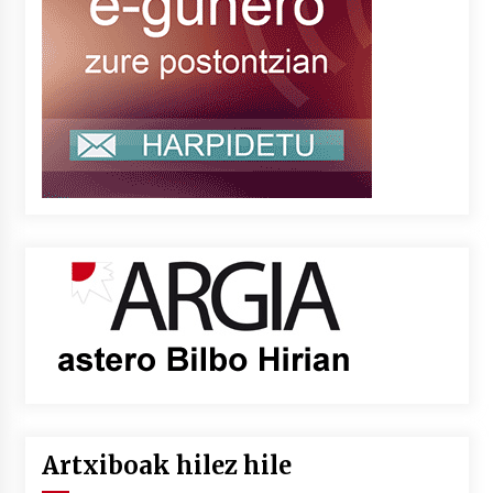
Artxiboak hilez hile