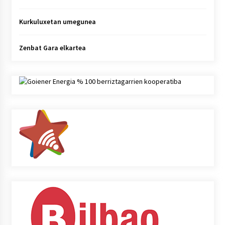
Kurkuluxetan umegunea
Zenbat Gara elkartea