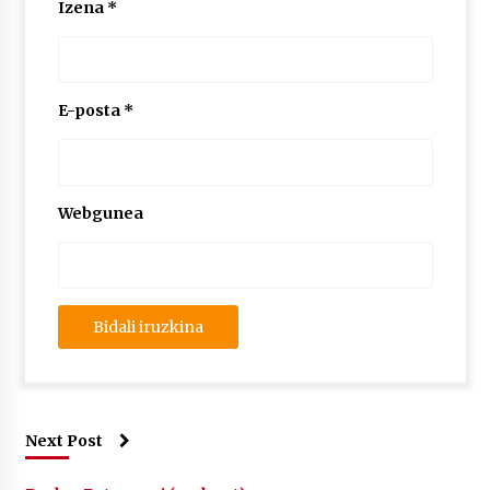
Izena
*
2026/07/03
MUSIBLA #297: Bide, Boards Of Canada, Somak,
Tiga, Twisted Teens, Underscores, Habia
2026/07/02
E-posta
*
Webgunea
Next Post