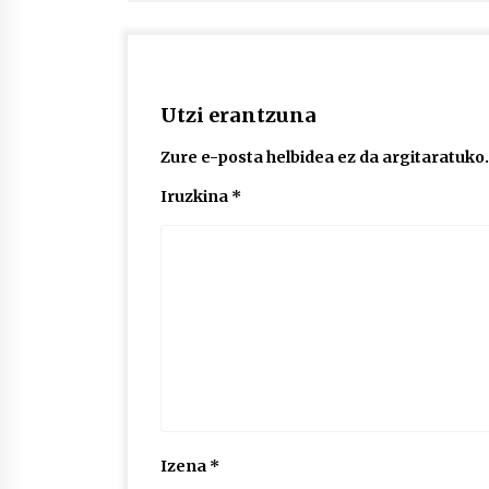
Utzi erantzuna
Zure e-posta helbidea ez da argitaratuko.
Iruzkina
*
Izena
*