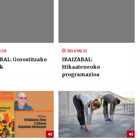
/10
2013/06/21
BAL: Gorostitzako
IBAIZABAL:
ak
Hikaateneoko
programazioa