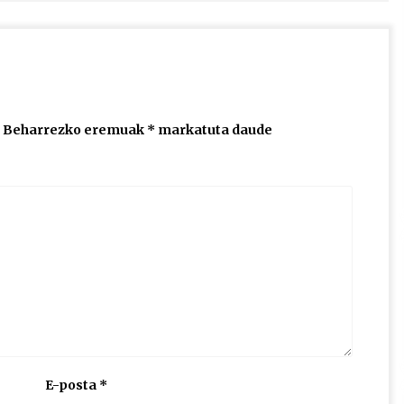
Beharrezko eremuak
*
markatuta daude
E-posta
*