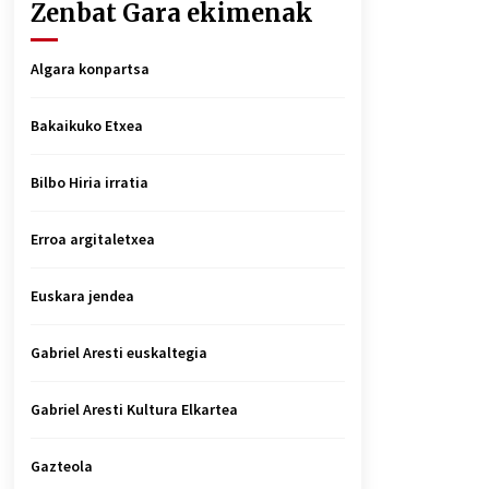
Zenbat Gara ekimenak
Algara konpartsa
Bakaikuko Etxea
Bilbo Hiria irratia
Erroa argitaletxea
Euskara jendea
Gabriel Aresti euskaltegia
Gabriel Aresti Kultura Elkartea
Gazteola