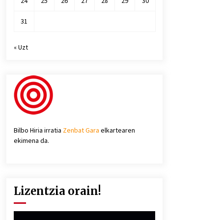
24
25
26
27
28
29
30
31
« Uzt
Bilbo Hiria irratia
Zenbat Gara
elkartearen
ekimena da.
Lizentzia orain!