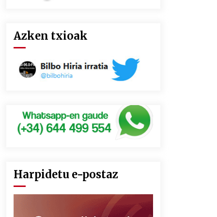
Azken txioak
Harpidetu e-postaz