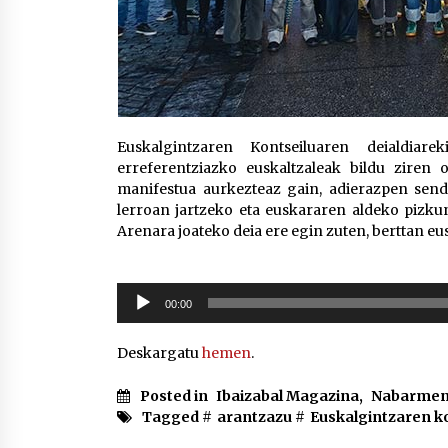
Euskalgintzaren Kontseiluaren deialdiar
erreferentziazko euskaltzaleak bildu ziren 
manifestua aurkezteaz gain, adierazpen sendo
lerroan jartzeko eta euskararen aldeko pizku
Arenara joateko deia ere egin zuten, berttan eu
Soinu
00:00
erreproduzigailua
Deskargatu
hemen
.
Posted in
Ibaizabal Magazina
,
Nabarmen
Tagged #
arantzazu
#
Euskalgintzaren k