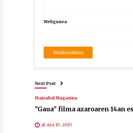
Webgunea
Next Post
Ibaizabal Magazina
"Gaua" filma azaroaren 14an e
al. Aza 10 , 2025