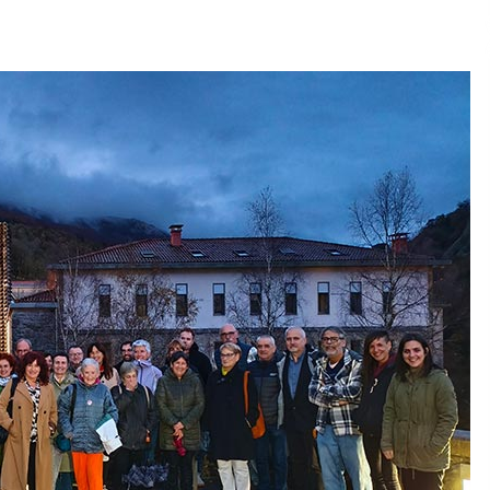
2026/07/15
Larunbatean Plentziako Itsas
Martxa ospatuko da
2026/07/07
SOINUGELA: Paul McCartney eta
Ringo Starr-en lan berriak
2026/07/03