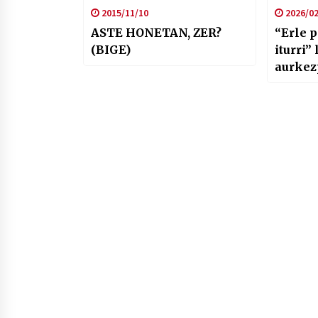
2015/11/10
2026/02
ASTE HONETAN, ZER?
“Erle 
(BIGE)
iturri”
aurkez
larunb