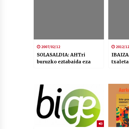
2007/02/12
2012/12
SOLASALDIA: AHTri
IBAIZA
buruzko eztabaida eza
txalet