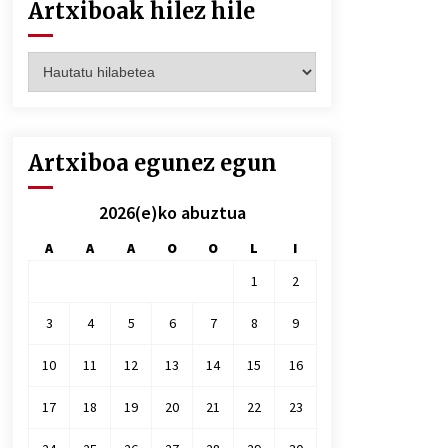
Artxiboak hilez hile
Artxiboak
hilez
hile
Artxiboa egunez egun
2026(e)ko abuztua
A
A
A
O
O
L
I
1
2
3
4
5
6
7
8
9
10
11
12
13
14
15
16
17
18
19
20
21
22
23