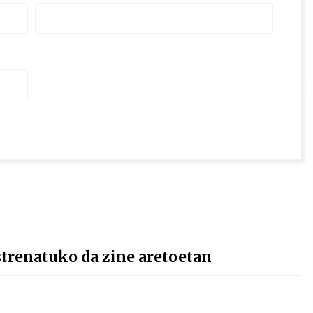
strenatuko da zine aretoetan