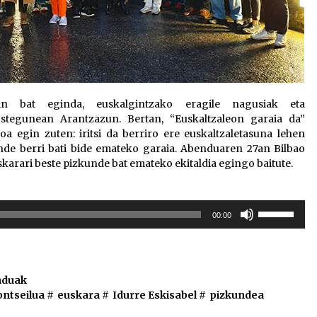
ekin bat eginda, euskalgintzako eragile nagusiak eta
ostegunean Arantzazun. Bertan, “Euskaltzaleon garaia da”
a egin zuten: iritsi da berriro ere euskaltzaletasuna lehen
nde berri bati bide emateko garaia. Abenduaren 27an Bilbao
skarari beste pizkunde bat emateko ekitaldia egingo baitute.
Erabili
00:00
gora/behera
gezi-
teklak
bolumena
duak
igotzeko
ontseilua
#
euskara
#
Idurre Eskisabel
#
pizkundea
edo
jaisteko.