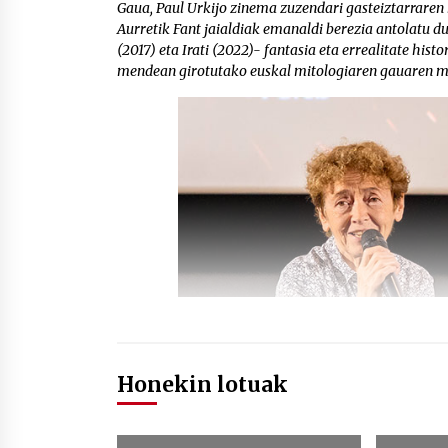
Gaua, Paul Urkijo zinema zuzendari gasteiztarraren 
Aurretik Fant jaialdiak emanaldi berezia antolatu d
(2017) eta Irati (2022)- fantasia eta errealitate his
mendean girotutako euskal mitologiaren gauaren 
Honekin lotuak