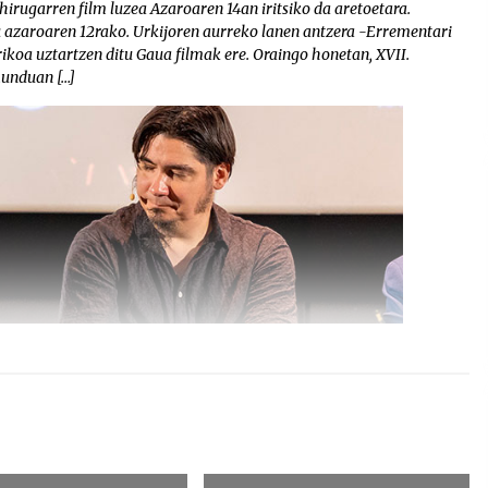
hirugarren film luzea Azaroaren 14an iritsiko da aretoetara.
u azaroaren 12rako. Urkijoren aurreko lanen antzera -Errementari
torikoa uztartzen ditu Gaua filmak ere. Oraingo honetan, XVII.
munduan […]