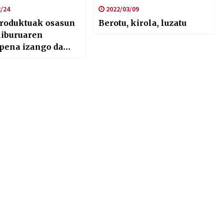
/24
2022/03/09
produktuak osasun
Berotu, kirola, luzatu
 liburuaren
pena izango da
atean Bilbon