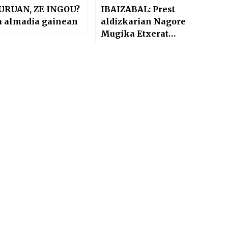
URUAN, ZE INGOU?
IBAIZABAL: Prest
a almadia gainean
aldizkarian Nagore
Mugika Etxerat
elkarteko kidearekin
berbetan