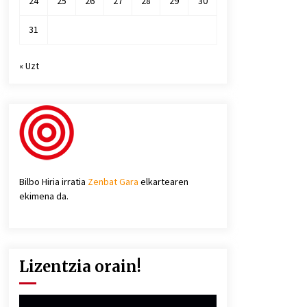
24
25
26
27
28
29
30
31
« Uzt
Bilbo Hiria irratia
Zenbat Gara
elkartearen
ekimena da.
Lizentzia orain!