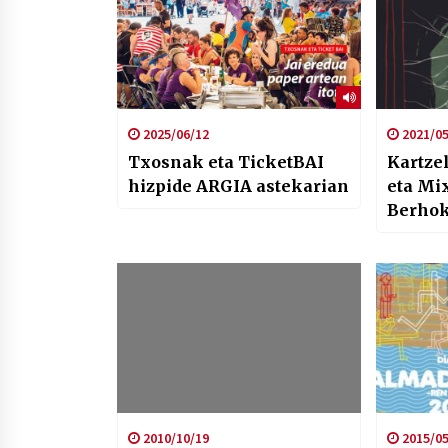
2025/06/12
2021/05
Txosnak eta TicketBAI
Kartze
hizpide ARGIA astekarian
eta Mi
Berhok
ibilbid
Argia 
2010/10/19
2015/05