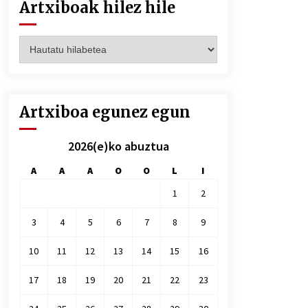
Artxiboak hilez hile
Artxiboak
hilez
hile
Artxiboa egunez egun
2026(e)ko abuztua
A
A
A
O
O
L
I
1
2
3
4
5
6
7
8
9
10
11
12
13
14
15
16
17
18
19
20
21
22
23