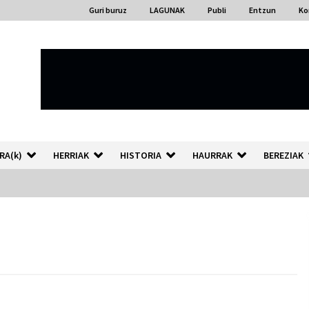
Guri buruz
LAGUNAK
Publi
Entzun
Ko
RA(k)
HERRIAK
HISTORIA
HAURRAK
BEREZIAK
“Hiztegi bat” Gorka Urbizuk
idatzitako letren hiztegia
2026/07/23
Auzoportala : 1×04 Auzofoniak