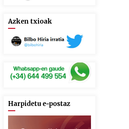
Azken txioak
Harpidetu e-postaz