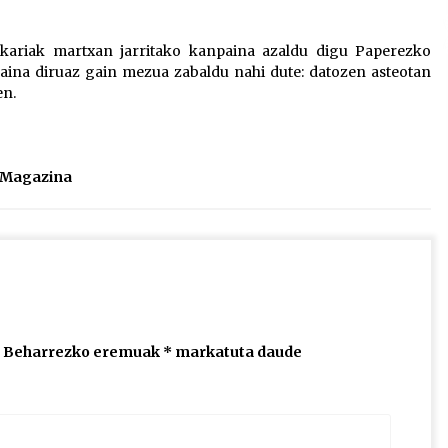
2026/07/15
nkariak martxan jarritako kanpaina azaldu digu Paperezko
aina diruaz gain mezua zabaldu nahi dute: datozen asteotan
Larunbatean Plentziako Itsas
en.
Martxa ospatuko da
2026/07/07
SOINUGELA: Paul McCartney eta
l Magazina
Ringo Starr-en lan berriak
2026/07/03
Beharrezko eremuak
*
markatuta daude