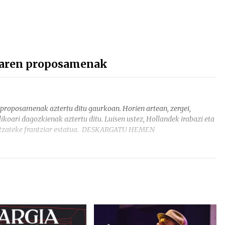
iaren proposamenak
proposamenak aztertu ditu gaurkoan. Horien artean, zergei,
likoari dagozkienak aztertu ditu. Luisen ustez, Hollandek irabazi eta
litzateke frantziar estatua. DESKARGATU HEMEN