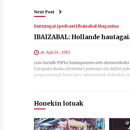
Next Post
Entzungai (podcast)
Ibaizabal Magazina
IBAIZABAL: Hollande hautaga
ar. Api 24 , 2012
Luis Guridik PSFko hautagaiaren arlo ekonomikoko 
Europako Banku Zentralari, pentsioei eta defizit pub
proposamenak betez gero, Alemaniatik aldenduko 
Honekin lotuak