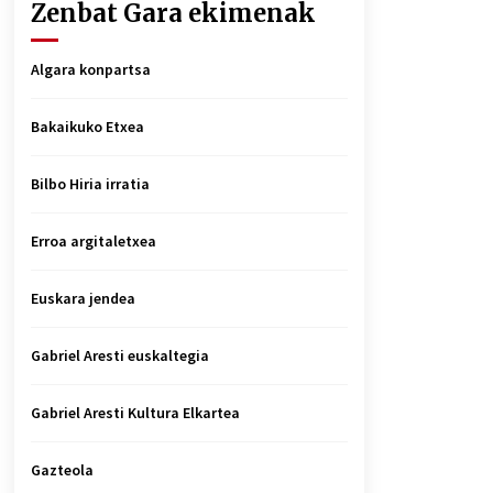
Zenbat Gara ekimenak
Algara konpartsa
Bakaikuko Etxea
Bilbo Hiria irratia
Erroa argitaletxea
Euskara jendea
Gabriel Aresti euskaltegia
Gabriel Aresti Kultura Elkartea
Gazteola