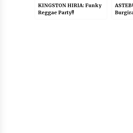
KINGSTON HIRIA: Funky
ASTEB
Reggae Party!!
Burgir