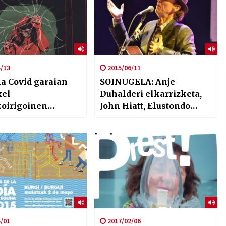
/13
2015/06/11
la Covid garaian
SOINUGELA: Anje
xel
Duhalderi elkarrizketa,
oirigoinen
John Hiatt, Elustondo
ea besteak beste
trikitilariak, Pop
astekarian
Staples…
/01
2017/02/06