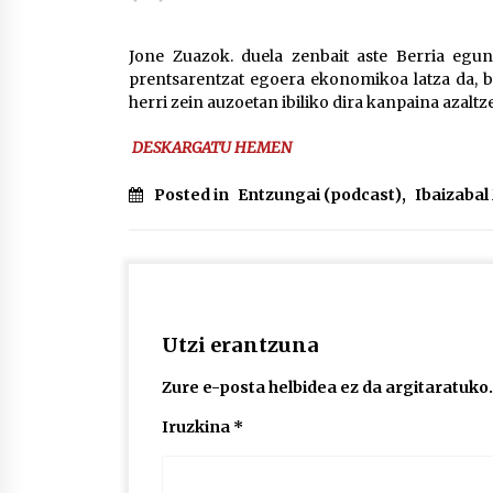
protagonista
2026/07/16
Jone Zuazok. duela zenbait aste Berria egu
prentsarentzat egoera ekonomikoa latza da, b
POTTO: San Pedro jaietako bertso-
herri zein auzoetan ibiliko dira kanpaina azaltz
saioa
2026/07/09
DESKARGATU HEMEN
Auritz Iñurrietaren margoak
Posted in
Entzungai (podcast)
,
Ibaizaba
ikusgai Uribitarte40 aretoan
2026/07/03
Utzi erantzuna
Zure e-posta helbidea ez da argitaratuko.
Iruzkina
*