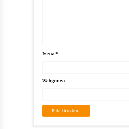
Izena
*
Webgunea