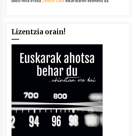
Bilbo Hiria irratia
Zenbat Gara
elkartearen ekimena da.
Lizentzia orain!