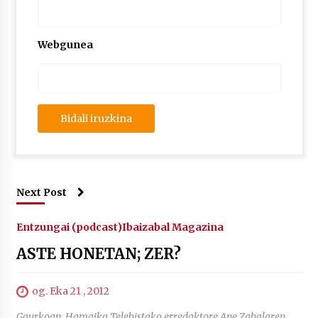
2026/07/03
MUSIBLA #297: Bide, Boards Of Canada, Somak,
Webgunea
Tiga, Twisted Teens, Underscores, Habia
2026/07/02
Next Post
Entzungai (podcast)
Ibaizabal Magazina
ASTE HONETAN; ZER?
og. Eka 21 , 2012
Gaurkoan, Hamaika Telebistako erredaktore Ane Zabalaren