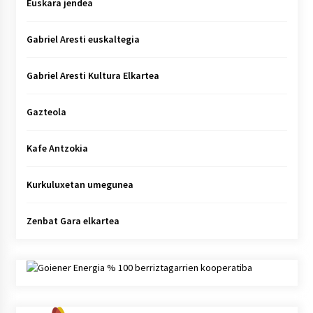
Euskara jendea
Gabriel Aresti euskaltegia
Gabriel Aresti Kultura Elkartea
Gazteola
Kafe Antzokia
Kurkuluxetan umegunea
Zenbat Gara elkartea