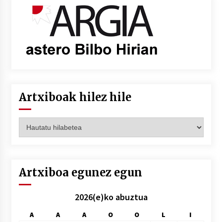
Artxiboak hilez hile
Artxiboak
hilez
hile
Artxiboa egunez egun
2026(e)ko abuztua
A
A
A
O
O
L
I