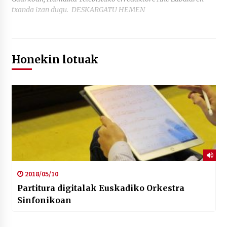
txanda izan dugu. DESKARGATU HEMEN
Honekin lotuak
2018/05/10
Partitura digitalak Euskadiko Orkestra
Sinfonikoan