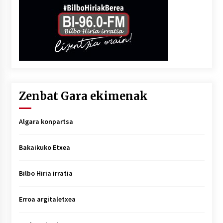
Zenbat Gara ekimenak
Algara konpartsa
Bakaikuko Etxea
Bilbo Hiria irratia
Erroa argitaletxea