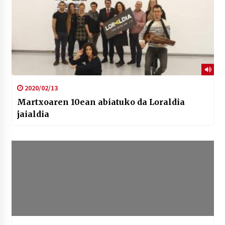
2020/02/13
Martxoaren 10ean abiatuko da Loraldia
jaialdia