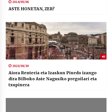
2014/05/06
ASTE HONETAN, ZER?
2023/06/30
Aiora Renteria eta Izaskun Pinedo izango
dira Bilboko Aste Nagusiko pregoilari eta
txupinera