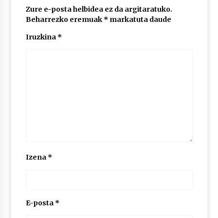
Zure e-posta helbidea ez da argitaratuko.
Beharrezko eremuak
*
markatuta daude
POTTO: San Pedro jaietako bertso-saioa
Iruzkina
*
2026/07/09
Larunbatean Plentziako Itsas Martxa ospatuko
da
2026/07/07
LIBURUEN ERREPUBLIKA TXIKIA: Hiragana akats
isil batekin dator beti
2026/07/07
Izena
*
Auritz Iñurrietaren margoak ikusgai
Uribitarte40 aretoan
2026/07/03
E-posta
*
SOINUGELA: Paul McCartney eta Ringo Starr-en
lan berriak