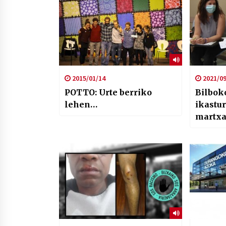
2015/01/14
2021/09
POTTO: Urte berriko
Bilbok
lehen…
ikastur
martxa