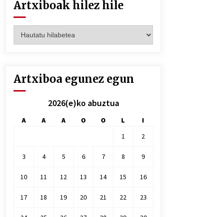
Artxiboak hilez hile
Artxiboak
hilez
hile
Artxiboa egunez egun
2026(e)ko abuztua
A
A
A
O
O
L
I
1
2
3
4
5
6
7
8
9
10
11
12
13
14
15
16
17
18
19
20
21
22
23