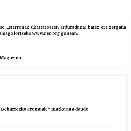
2026/07/15
Larunbatean Plentziako Itsas
aso Estarronak (ikastaroaren arduraduna) batez ere zergatia
Martxa ospatuko da
ehiago lortzeko www.ueu.org gunean.
2026/07/07
SOINUGELA: Paul McCartney eta
Ringo Starr-en lan berriak
l Magazina
2026/07/03
Beharrezko eremuak
*
markatuta daude