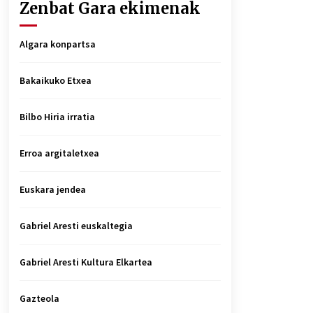
Zenbat Gara ekimenak
Algara konpartsa
Bakaikuko Etxea
Bilbo Hiria irratia
Erroa argitaletxea
Euskara jendea
Gabriel Aresti euskaltegia
Gabriel Aresti Kultura Elkartea
Gazteola