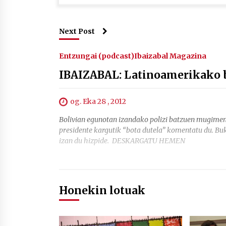
Next Post
Entzungai (podcast)
Ibaizabal Magazina
IBAIZABAL: Latinoamerikako 
og. Eka 28 , 2012
Bolivian egunotan izandako polizi batzuen mugimen
presidente kargutik “bota dutela” komentatu du. B
izan du hizpide. DESKARGATU HEMEN
Honekin lotuak