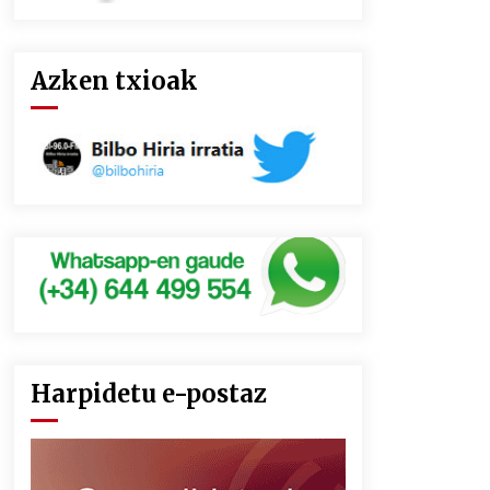
Azken txioak
Harpidetu e-postaz