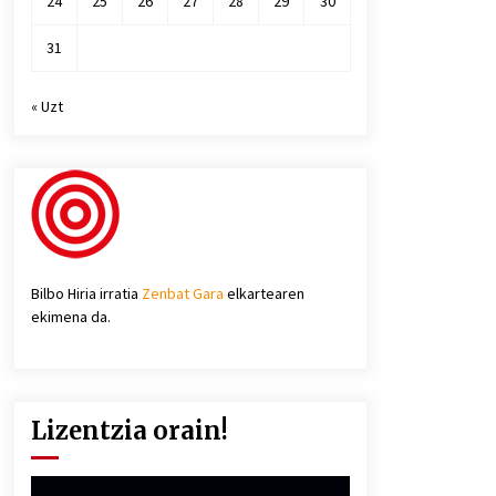
24
25
26
27
28
29
30
31
« Uzt
Bilbo Hiria irratia
Zenbat Gara
elkartearen
ekimena da.
Lizentzia orain!