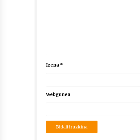
Izena
*
Webgunea