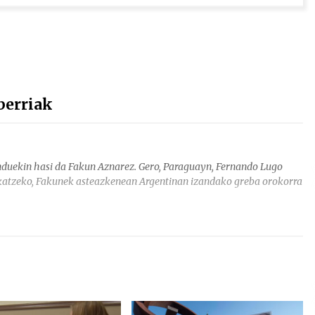
berriak
duekin hasi da Fakun Aznarez. Gero, Paraguayn, Fernando Lugo
ukatzeko, Fakunek asteazkenean Argentinan izandako greba orokorra