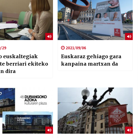
/29
2021/09/06
o euskaltegiak
Euskaraz gehiago gara
te berriari ekiteko
kanpaina martxan da
n dira