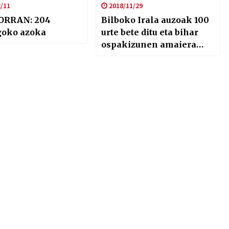
/11
2018/11/29
ORRAN: 204
Bilboko Irala auzoak 100
oko azoka
urte bete ditu eta bihar
ospakizunen amaiera
ekitaldia egingo dute