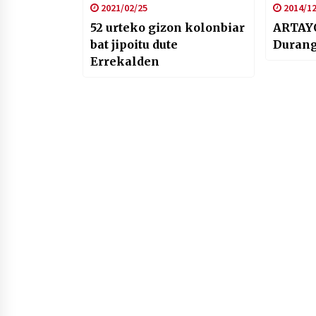
2021/02/25
2014/12
52 urteko gizon kolonbiar
ARTAY
bat jipoitu dute
Durang
Errekalden