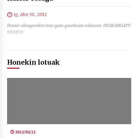
ig. Abe 30 , 2012
Hasier oleagarekin izan gara gaurkoan solasean DESKARGATU
HEMEN
Honekin lotuak
2012/03/12