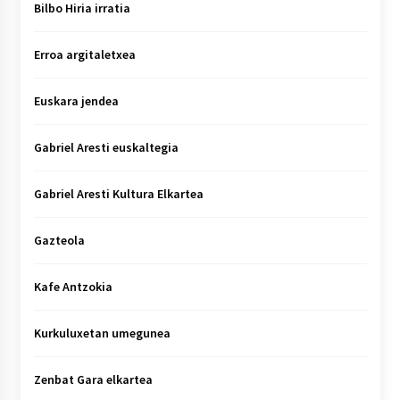
Bilbo Hiria irratia
Erroa argitaletxea
Euskara jendea
Gabriel Aresti euskaltegia
Gabriel Aresti Kultura Elkartea
Gazteola
Kafe Antzokia
Kurkuluxetan umegunea
Zenbat Gara elkartea