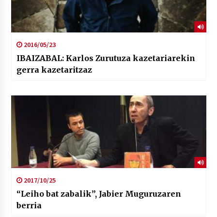
2016/05/23
IBAIZABAL: Karlos Zurutuza kazetariarekin
gerra kazetaritzaz
2017/10/25
“Leiho bat zabalik”, Jabier Muguruzaren
berria