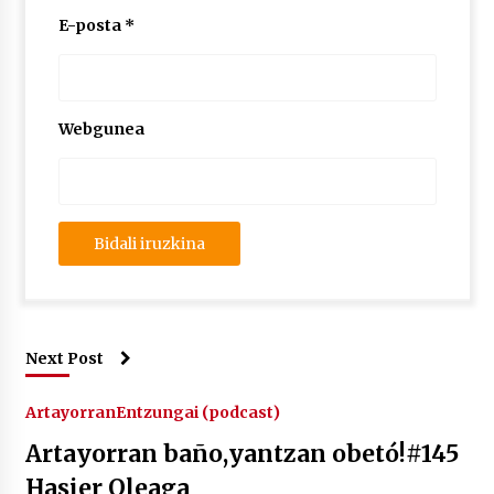
E-posta
*
Webgunea
Next Post
Artayorran
Entzungai (podcast)
Artayorran baño,yantzan obetó!#145
Hasier Oleaga