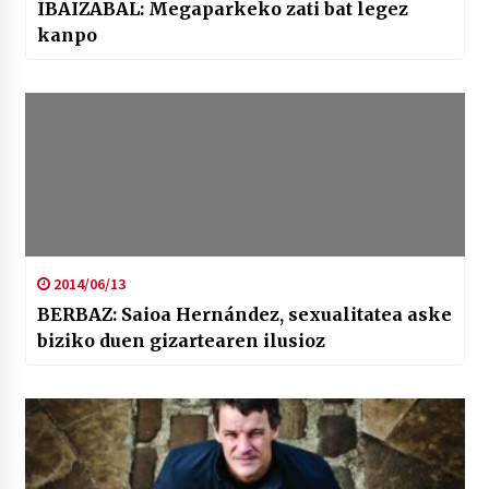
IBAIZABAL: Megaparkeko zati bat legez
kanpo
2014/06/13
BERBAZ: Saioa Hernández, sexualitatea aske
biziko duen gizartearen ilusioz