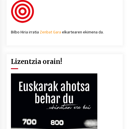
Bilbo Hiria irratia
Zenbat Gara
elkartearen ekimena da.
Lizentzia orain!