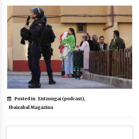
POTTO: San Pedro jaietako bertso-saioa
2026/07/09
Larunbatean Plentziako Itsas Martxa ospatuko
da
2026/07/07
LIBURUEN ERREPUBLIKA TXIKIA: Hiragana akats
isil batekin dator beti
2026/07/07
Posted in
Entzungai (podcast)
,
Auritz Iñurrietaren margoak ikusgai
Uribitarte40 aretoan
Ibaizabal Magazina
2026/07/03
SOINUGELA: Paul McCartney eta Ringo Starr-en
lan berriak