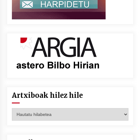
Artxiboak hilez hile
Artxiboak
hilez
hile