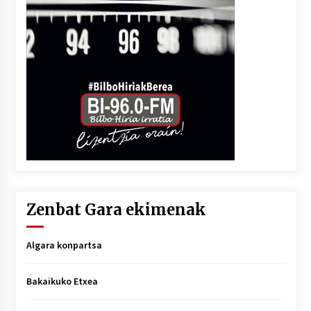
Zenbat Gara ekimenak
Algara konpartsa
Bakaikuko Etxea