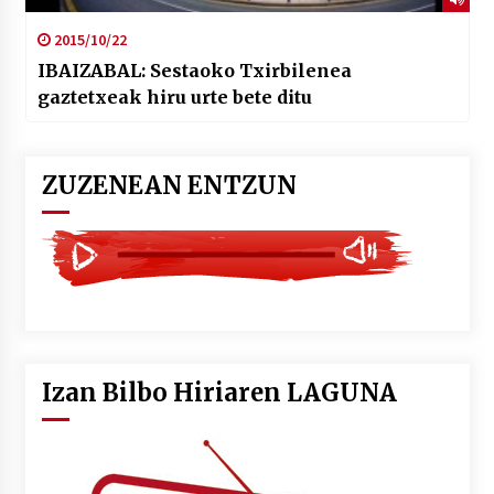
2015/10/22
IBAIZABAL: Sestaoko Txirbilenea
gaztetxeak hiru urte bete ditu
ZUZENEAN ENTZUN
Izan Bilbo Hiriaren LAGUNA