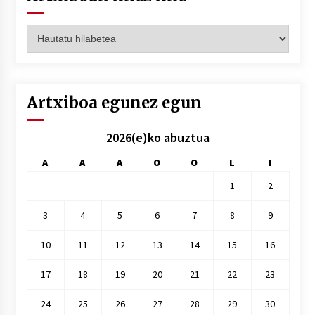
Artxiboak
hilez
hile
Artxiboa egunez egun
2026(e)ko abuztua
A
A
A
O
O
L
I
1
2
3
4
5
6
7
8
9
10
11
12
13
14
15
16
17
18
19
20
21
22
23
24
25
26
27
28
29
30