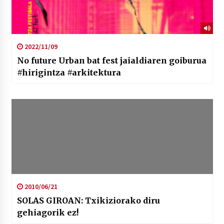
2022/11/09
No future Urban bat fest jaialdiaren goiburua
#hirigintza #arkitektura
2010/06/21
SOLAS GIROAN: Txikiziorako diru
gehiagorik ez!