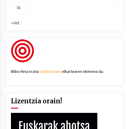
31
« Uzt
Bilbo Hiria irratia
Zenbat Gara
elkartearen ekimena da.
Lizentzia orain!