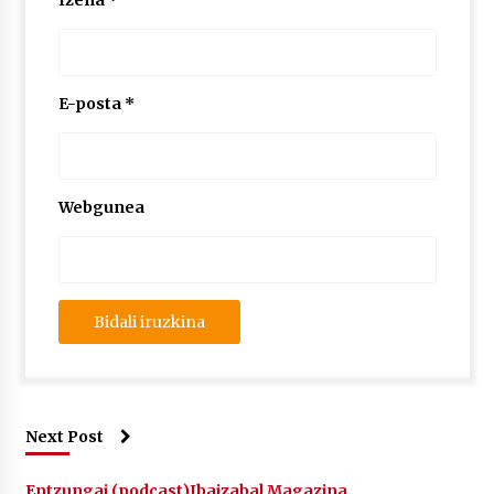
Izena
*
2026/07/03
MUSIBLA #297: Bide, Boards Of Canada, Somak,
Tiga, Twisted Teens, Underscores, Habia
E-posta
*
2026/07/02
Webgunea
Next Post
Entzungai (podcast)
Ibaizabal Magazina