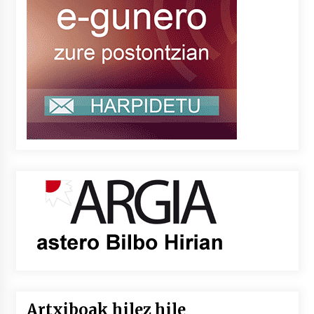
Artxiboak hilez hile