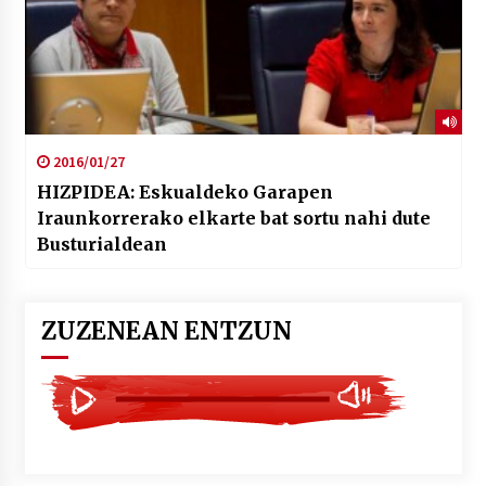
2016/01/27
HIZPIDEA: Eskualdeko Garapen
Iraunkorrerako elkarte bat sortu nahi dute
Busturialdean
ZUZENEAN ENTZUN