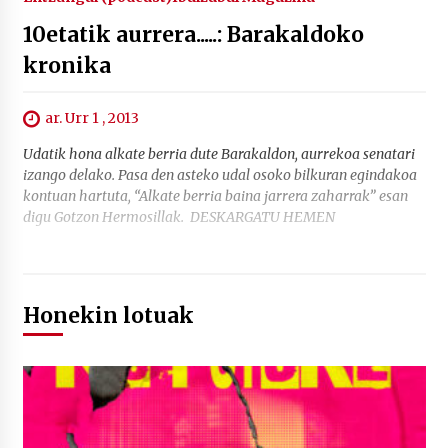
10etatik aurrera.....: Barakaldoko
kronika
ar. Urr 1 , 2013
Udatik hona alkate berria dute Barakaldon, aurrekoa senatari
izango delako. Pasa den asteko udal osoko bilkuran egindakoa
kontuan hartuta, “Alkate berria baina jarrera zaharrak” esan
digu Gotzon Hermosillak. DESKARGATU HEMEN
Honekin lotuak