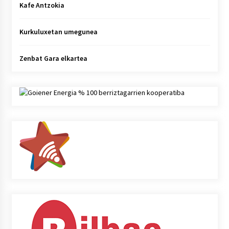
Kafe Antzokia
Kurkuluxetan umegunea
Zenbat Gara elkartea