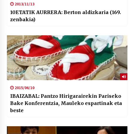
2013/11/13
10ETATIK AURRERA: Berton aldizkaria (169.
zenbakia)
2015/06/10
IBAIZABAL: Pantzo Hirigarairekin Pariseko
Bake Konferentzia, Mauleko espartinak eta
beste