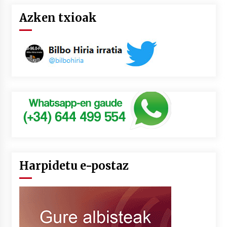
Azken txioak
Harpidetu e-postaz