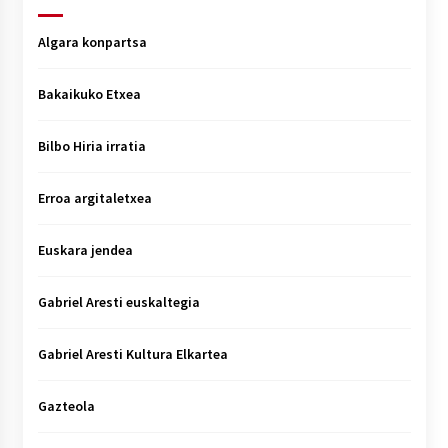
Algara konpartsa
Bakaikuko Etxea
Bilbo Hiria irratia
Erroa argitaletxea
Euskara jendea
Gabriel Aresti euskaltegia
Gabriel Aresti Kultura Elkartea
Gazteola