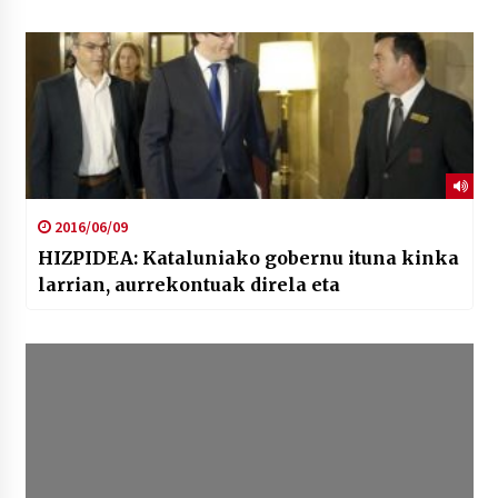
2016/06/09
HIZPIDEA: Kataluniako gobernu ituna kinka
larrian, aurrekontuak direla eta