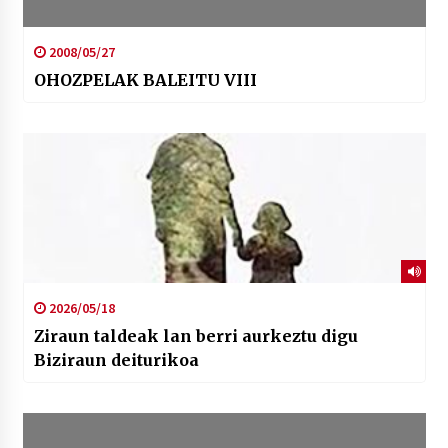
2008/05/27
OHOZPELAK BALEITU VIII
2026/05/18
Ziraun taldeak lan berri aurkeztu digu
Biziraun deiturikoa