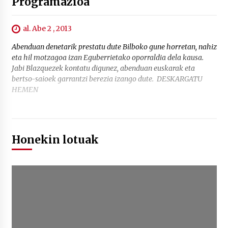
Programazioa
al. Abe 2 , 2013
Abenduan denetarik prestatu dute Bilboko gune horretan, nahiz
eta hil motzagoa izan Eguberrietako oporraldia dela kausa.
Jabi Blazquezek kontatu digunez, abenduan euskarak eta
bertso-saioek garrantzi berezia izango dute. DESKARGATU
HEMEN
Honekin lotuak