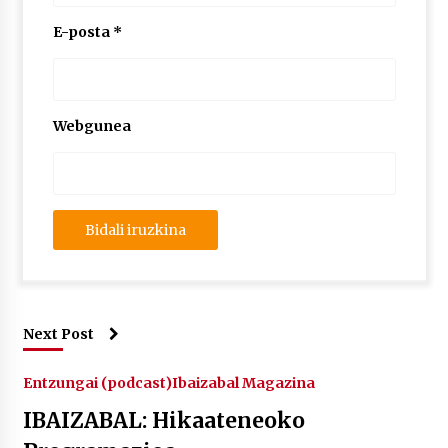
2026/07/03
E-posta
*
MUSIBLA #297: Bide, Boards Of Canada, Somak,
Tiga, Twisted Teens, Underscores, Habia
2026/07/02
Webgunea
Next Post
Entzungai (podcast)
Ibaizabal Magazina
IBAIZABAL: Hikaateneoko