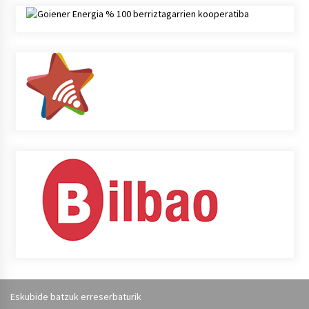
Eskubide batzuk erreserbaturik