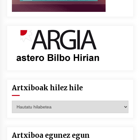
Artxiboak hilez hile
Artxiboak
hilez
hile
Artxiboa egunez egun