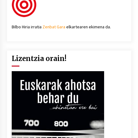
Bilbo Hiria irratia
Zenbat Gara
elkartearen ekimena da.
Lizentzia orain!