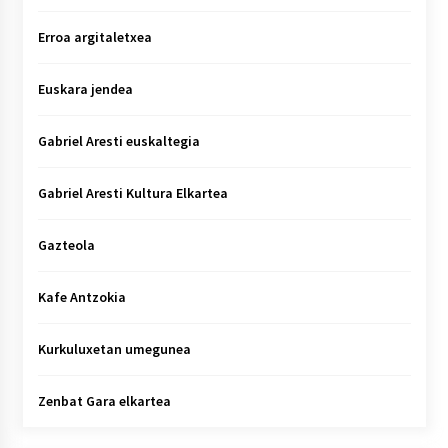
Erroa argitaletxea
Euskara jendea
Gabriel Aresti euskaltegia
Gabriel Aresti Kultura Elkartea
Gazteola
Kafe Antzokia
Kurkuluxetan umegunea
Zenbat Gara elkartea