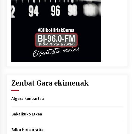
Zenbat Gara ekimenak
Algara konpartsa
Bakaikuko Etxea
Bilbo Hiria irratia