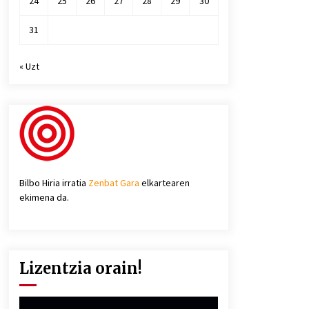
24
25
26
27
28
29
30
31
« Uzt
Bilbo Hiria irratia
Zenbat Gara
elkartearen
ekimena da.
Lizentzia orain!