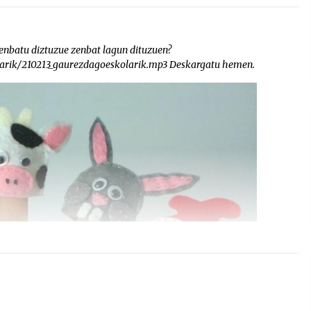
zenbatu diztuzue zenbat lagun dituzuen?
larik/210213_gaurezdagoeskolarik.mp3 Deskargatu hemen.