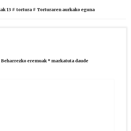
igotzeko
lak 13
#
tortura
#
Torturaren aurkako eguna
edo
jaisteko.
Beharrezko eremuak
*
markatuta daude