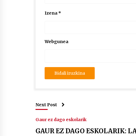
Izena
*
Webgunea
Next Post
Gaur ez dago eskolarik
GAUR EZ DAGO ESKOLARIK: 