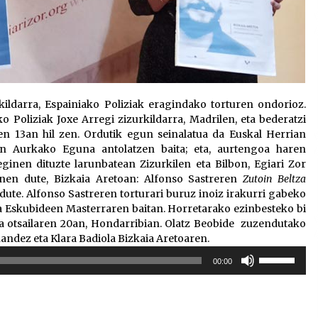
kildarra, Espainiako Poliziak eragindako torturen ondorioz.
o Poliziak Joxe Arregi zizurkildarra, Madrilen, eta bederatzi
en 13an hil zen. Ordutik egun seinalatua da Euskal Herrian
en Aurkako Eguna antolatzen baita; eta, aurtengoa haren
eginen dituzte larunbatean Zizurkilen eta Bilbon, Egiari Zor
inen dute, Bizkaia Aretoan: Alfonso Sastreren
Zutoin Beltza
ute. Alfonso Sastreren torturari buruz inoiz irakurri gabeko
 Eskubideen Masterraren baitan. Horretarako ezinbesteko bi
 eta otsailaren 20an, Hondarribian. Olatz Beobide zuzendutako
nandez eta Klara Badiola Bizkaia Aretoaren.
Erabili
00:00
gora/behera
gezi-
teklak
bolumena