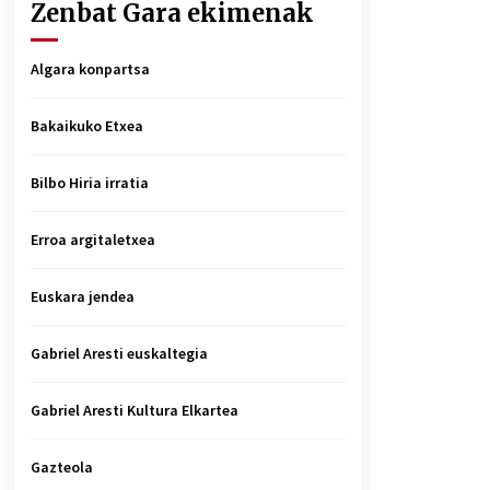
Zenbat Gara ekimenak
Algara konpartsa
Bakaikuko Etxea
Bilbo Hiria irratia
Erroa argitaletxea
Euskara jendea
Gabriel Aresti euskaltegia
Gabriel Aresti Kultura Elkartea
Gazteola