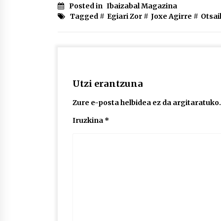
Posted in
Ibaizabal Magazina
Tagged #
Egiari Zor
#
Joxe Agirre
#
Otsai
Utzi erantzuna
Zure e-posta helbidea ez da argitaratuko.
Iruzkina
*