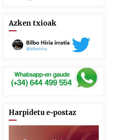
Azken txioak
Harpidetu e-postaz