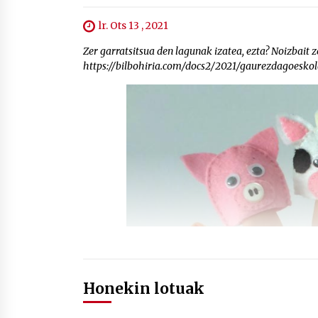
lr. Ots 13 , 2021
Zer garratsitsua den lagunak izatea, ezta? Noizbait 
https://bilbohiria.com/docs2/2021/gaurezdagoesko
Honekin lotuak