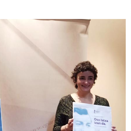
2026/07/15
Larunbatean Plentziako Itsas
Martxa ospatuko da
2026/07/07
SOINUGELA: Paul McCartney eta
Ringo Starr-en lan berriak
2026/07/03