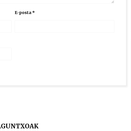
E-posta
*
LAGUNTXOAK