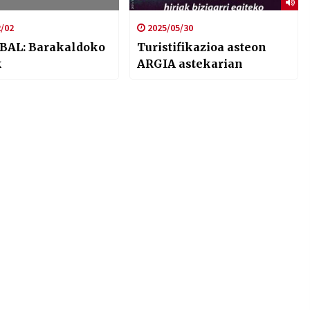
/02
2025/05/30
BAL: Barakaldoko
Turistifikazioa asteon
k
ARGIA astekarian