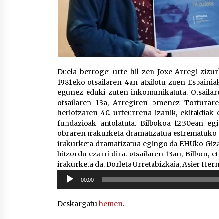
Duela berrogei urte hil zen Joxe Arregi zizur
1981eko otsailaren 4an atxilotu zuen Espainiak
egunez eduki zuten inkomunikatuta. Otsailar
otsailaren 13a, Arregiren omenez Torturar
heriotzaren 40. urteurrena izanik, ekitaldiak 
fundazioak antolatuta. Bilbokoa 12:30ean eg
obraren irakurketa dramatizatua estreinatuko d
irakurketa dramatizatua egingo da EHUko Giza
hitzordu ezarri dira: otsailaren 13an, Bilbon,
irakurketa da. Dorleta Urretabizkaia, Asier Her
Soinu
00:00
erreproduzigailua
Deskargatu
hemen
.