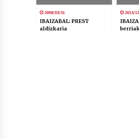
2008/03/31
2013/12
IBAIZABAL: PREST
IBAIZA
aldizkaria
berria