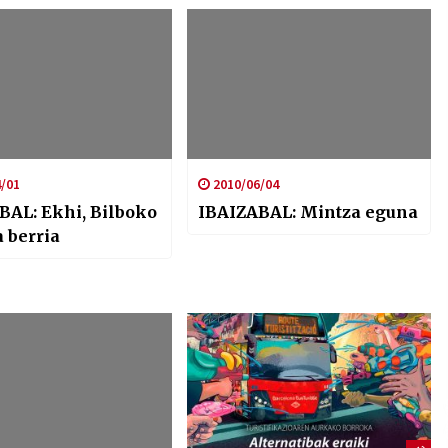
/01
2010/06/04
BAL: Ekhi, Bilboko
IBAIZABAL: Mintza eguna
 berria