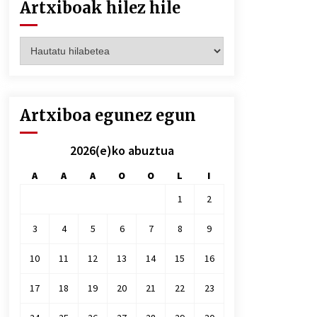
Artxiboak hilez hile
Artxiboak
hilez
hile
Artxiboa egunez egun
2026(e)ko abuztua
A
A
A
O
O
L
I
1
2
3
4
5
6
7
8
9
10
11
12
13
14
15
16
17
18
19
20
21
22
23