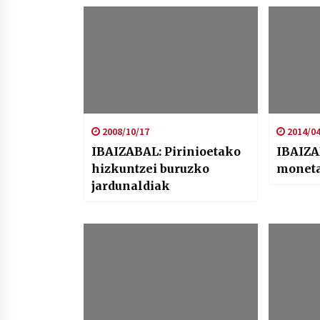
2008/10/17
2014/04
IBAIZABAL: Pirinioetako
IBAIZA
hizkuntzei buruzko
moneta
jardunaldiak