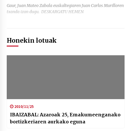
Gaur, Juan Mateo Zabala euskaltegiaren Juan Carlos Murilloren
txanda izan dugu. DESKARGATU HEMEN
Honekin lotuak
2010/11/25
IBAIZABAL: Azaroak 25, Emakumeenganako
bortizkeriaren aurkako eguna