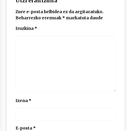
Utzi erantzuna
Zure e-posta helbidea ez da argitaratuko.
POTTO: San Pedro jaietako bertso-saioa
Beharrezko eremuak
*
markatuta daude
2026/07/09
Iruzkina
*
Larunbatean Plentziako Itsas Martxa ospatuko
da
2026/07/07
LIBURUEN ERREPUBLIKA TXIKIA: Hiragana akats
isil batekin dator beti
2026/07/07
Auritz Iñurrietaren margoak ikusgai
Izena
*
Uribitarte40 aretoan
2026/07/03
SOINUGELA: Paul McCartney eta Ringo Starr-en
lan berriak
E-posta
*