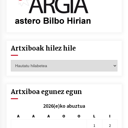
Artxiboak hilez hile
Artxiboak
hilez
hile
Artxiboa egunez egun
2026(e)ko abuztua
A
A
A
O
O
L
I
1
2