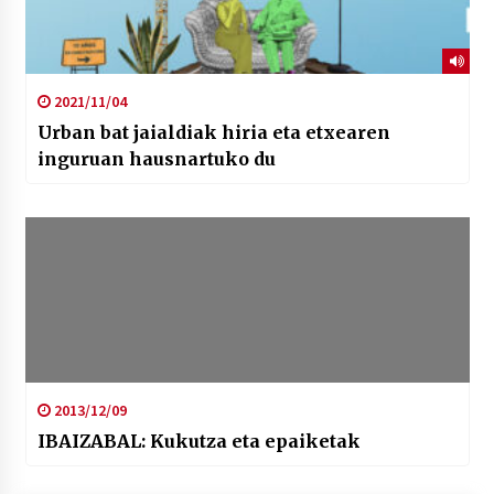
2021/11/04
Urban bat jaialdiak hiria eta etxearen
inguruan hausnartuko du
2013/12/09
IBAIZABAL: Kukutza eta epaiketak