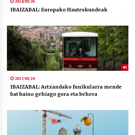
2014/05/26
IBAIZABAL: Europako Hauteskundeak
2017/05/24
IBAIZABAL: Artxandako funikularra mende
bat baino gehiago gora eta behera