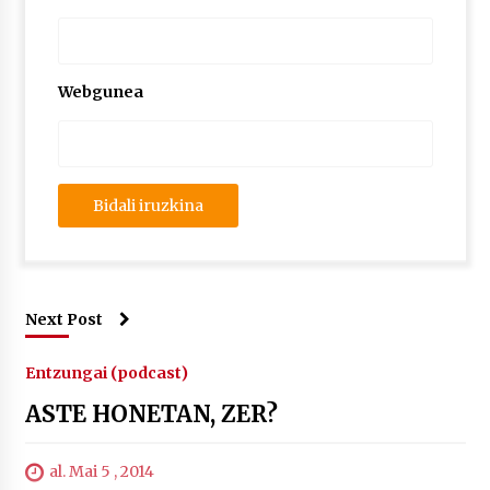
2026/07/03
MUSIBLA #297: Bide, Boards Of Canada, Somak,
Tiga, Twisted Teens, Underscores, Habia
Webgunea
2026/07/02
Next Post
Entzungai (podcast)
ASTE HONETAN, ZER?
al. Mai 5 , 2014