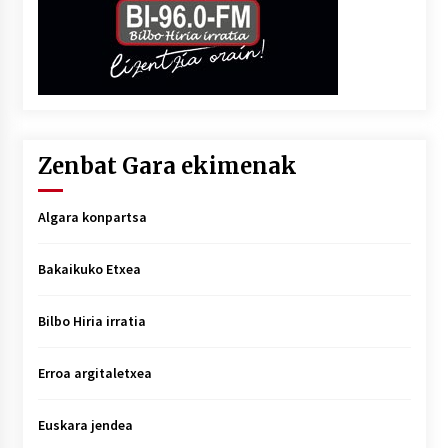
Zenbat Gara ekimenak
Algara konpartsa
Bakaikuko Etxea
Bilbo Hiria irratia
Erroa argitaletxea
Euskara jendea