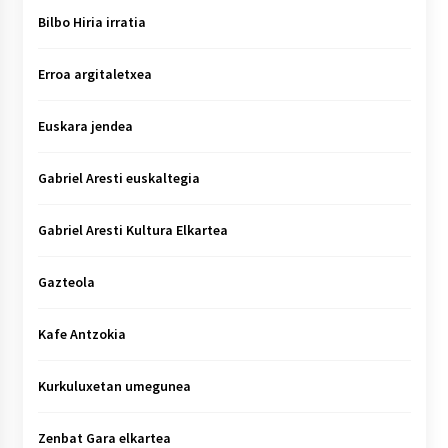
Bilbo Hiria irratia
Erroa argitaletxea
Euskara jendea
Gabriel Aresti euskaltegia
Gabriel Aresti Kultura Elkartea
Gazteola
Kafe Antzokia
Kurkuluxetan umegunea
Zenbat Gara elkartea