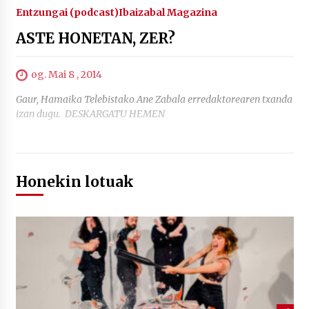
Entzungai (podcast)
Ibaizabal Magazina
ASTE HONETAN, ZER?
og. Mai 8 , 2014
Gaur, Hamaika Telebistako Ane Zabala erredaktorearen txanda
izan dugu. DESKARGATU HEMEN
Honekin lotuak