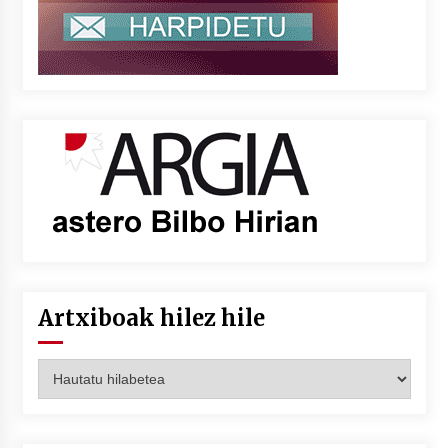
Artxiboak hilez hile
Artxiboak
hilez
hile