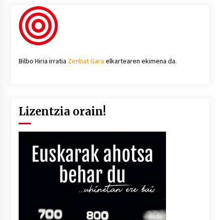
Bilbo Hiria irratia
Zenbat Gara
elkartearen ekimena da.
Lizentzia orain!