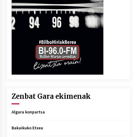
Zenbat Gara ekimenak
Algara konpartsa
Bakaikuko Etxea