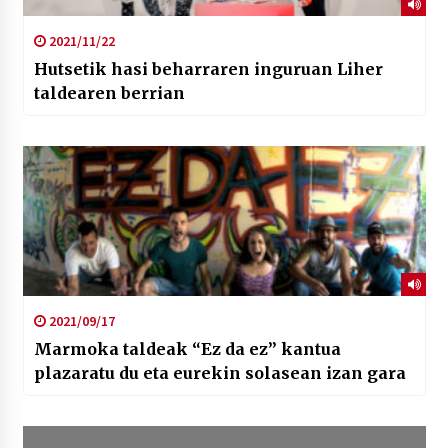
2021/11/22
Hutsetik hasi beharraren inguruan Liher
taldearen berrian
2021/09/17
Marmoka taldeak “Ez da ez” kantua
plazaratu du eta eurekin solasean izan gara