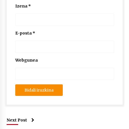
2026/07/03
Izena
*
MUSIBLA #297: Bide, Boards Of Canada, Somak,
Tiga, Twisted Teens, Underscores, Habia
2026/07/02
E-posta
*
Webgunea
Next Post