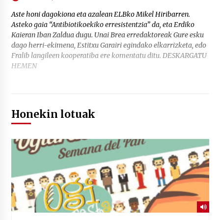
Aste honi dagokiona eta azalean ELBko Mikel Hiribarren.
Asteko gaia “Antibiotikoekiko erresistentzia” da, eta Erdiko
Kaieran Iban Zaldua dugu. Unai Brea erredaktoreak Gure esku
dago herri-ekimena, Estitxu Garairi egindako elkarrizketa, edo
Fralib langileen kooperatiba ere komentatu ditu. DESKARGATU
HEMEN
Honekin lotuak