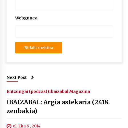
2026/07/03
MUSIBLA #297: Bide, Boards Of Canada, Somak,
Webgunea
Tiga, Twisted Teens, Underscores, Habia
2026/07/02
Next Post
Entzungai (podcast)
Ibaizabal Magazina
IBAIZABAL: Argia astekaria (2418.
zenbakia)
ol. Eka 6 , 2014