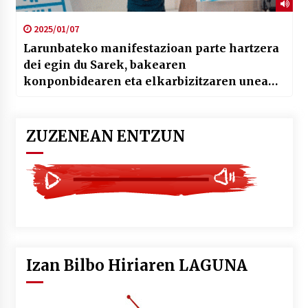
2025/01/07
Larunbateko manifestazioan parte hartzera
dei egin du Sarek, bakearen
konponbidearen eta elkarbizitzaren unea
dela aldarrikatuta
ZUZENEAN ENTZUN
Izan Bilbo Hiriaren LAGUNA