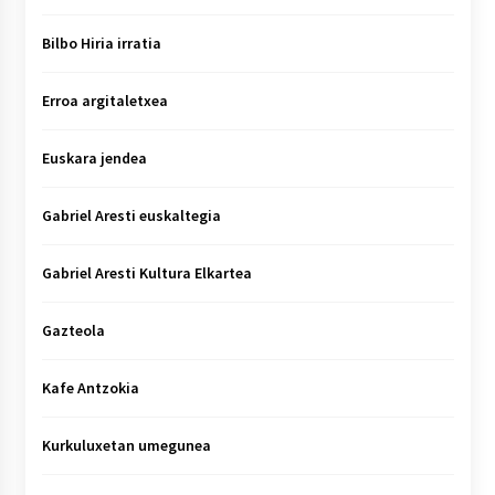
Bilbo Hiria irratia
Erroa argitaletxea
Euskara jendea
Gabriel Aresti euskaltegia
Gabriel Aresti Kultura Elkartea
Gazteola
Kafe Antzokia
Kurkuluxetan umegunea