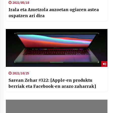
2021/05/18
Irala eta Ametzola auzoetan ogiaren astea
ospatzen ari dira
2021/10/25
Sarean Zehar #322: [Apple-en produktu
berriak eta Facebook-en arazo zaharrak]