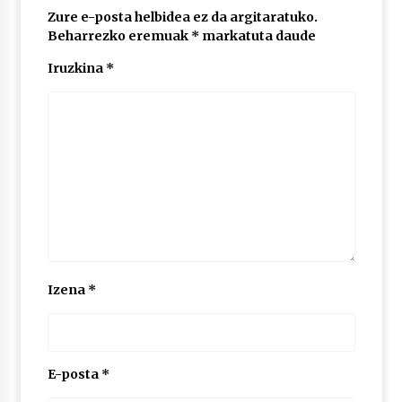
Zure e-posta helbidea ez da argitaratuko.
Beharrezko eremuak
*
markatuta daude
POTTO: San Pedro jaietako bertso-saioa
Iruzkina
*
2026/07/09
Larunbatean Plentziako Itsas Martxa ospatuko
da
2026/07/07
LIBURUEN ERREPUBLIKA TXIKIA: Hiragana akats
isil batekin dator beti
2026/07/07
Izena
*
Auritz Iñurrietaren margoak ikusgai
Uribitarte40 aretoan
2026/07/03
E-posta
*
SOINUGELA: Paul McCartney eta Ringo Starr-en
lan berriak