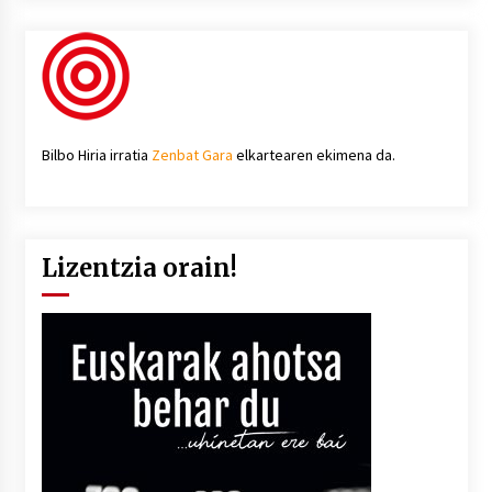
Bilbo Hiria irratia
Zenbat Gara
elkartearen ekimena da.
Lizentzia orain!