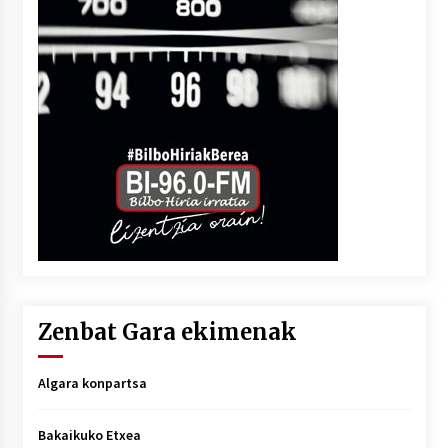
Zenbat Gara ekimenak
Algara konpartsa
Bakaikuko Etxea