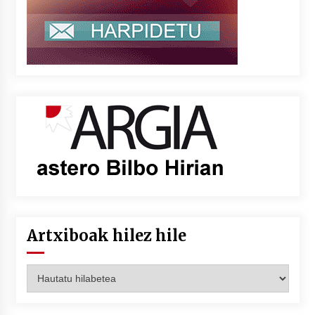
Artxiboak hilez hile
Artxiboak
hilez
hile