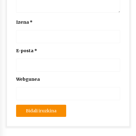
Izena
*
E-posta
*
Webgunea