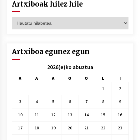
Artxiboak hilez hile
Artxiboak
hilez
hile
Artxiboa egunez egun
2026(e)ko abuztua
A
A
A
O
O
L
I
1
2
3
4
5
6
7
8
9
10
11
12
13
14
15
16
17
18
19
20
21
22
23