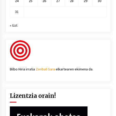
24
25
26
27
28
29
30
31
« Uzt
Bilbo Hiria irratia
Zenbat Gara
elkartearen ekimena da.
Lizentzia orain!