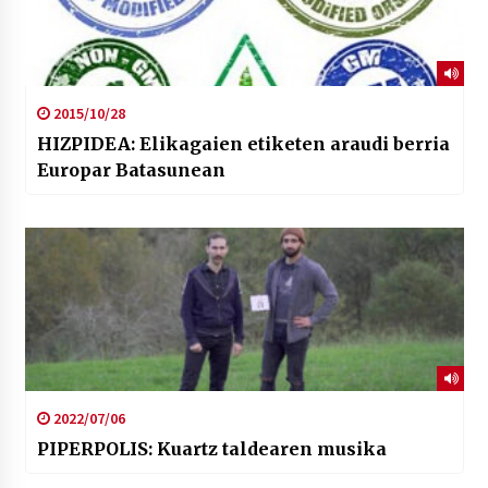
2015/10/28
HIZPIDEA: Elikagaien etiketen araudi berria
Europar Batasunean
2022/07/06
PIPERPOLIS: Kuartz taldearen musika