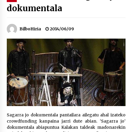
dokumentala
“Hiztegi bat” Gorka Urbizuk idatzitako letren
hiztegia
2026/07/23
BilboHiria
2014/06/09
Bakaikuko barnetegitik gazteek egindako saio
berezia
2026/07/16
Tuba eta bonbardinoaren astea, Bilboko
Kontserbatorioan protagonista
2026/07/16
Auzoportala : 1×04 Auzofoniak
2026/07/15
Sagarra jo dokumentala pantailara ailegatu ahal izateko
crowdfunding kanpaina jarri dute abian. ‘Sagarra jo’
Gaur abitua da Bilbao bbk live jaialdia
dokumentala abiapuntua Kalakan taldeak madonarekin
2026/07/09