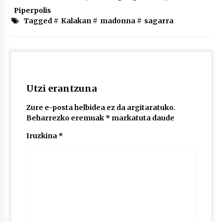
2026/07/03
Piperpolis
Tagged #
Kalakan
#
madonna
#
sagarra
MUSIBLA #297: Bide, Boards Of Canada, Somak,
Tiga, Twisted Teens, Underscores, Habia
2026/07/02
Utzi erantzuna
Zure e-posta helbidea ez da argitaratuko.
Beharrezko eremuak
*
markatuta daude
Iruzkina
*