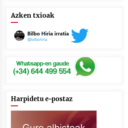
Azken txioak
Harpidetu e-postaz