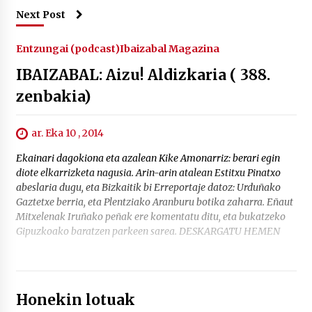
Next Post
Entzungai (podcast)
Ibaizabal Magazina
IBAIZABAL: Aizu! Aldizkaria ( 388.
zenbakia)
ar. Eka 10 , 2014
Ekainari dagokiona eta azalean Kike Amonarriz: berari egin
diote elkarrizketa nagusia. Arin-arin atalean Estitxu Pinatxo
abeslaria dugu, eta Bizkaitik bi Erreportaje datoz: Urduñako
Gaztetxe berria, eta Plentziako Aranburu botika zaharra. Eñaut
Mitxelenak Iruñako peñak ere komentatu ditu, eta bukatzeko
Gipuzkoako baratzen parkeen sarea. DESKARGATU HEMEN
Honekin lotuak