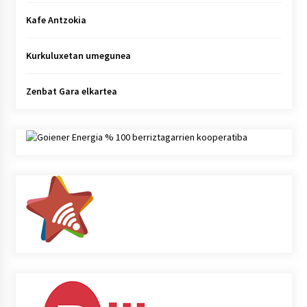
Kafe Antzokia
Kurkuluxetan umegunea
Zenbat Gara elkartea