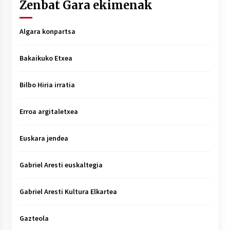
Zenbat Gara ekimenak
Algara konpartsa
Bakaikuko Etxea
Bilbo Hiria irratia
Erroa argitaletxea
Euskara jendea
Gabriel Aresti euskaltegia
Gabriel Aresti Kultura Elkartea
Gazteola