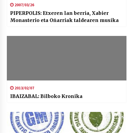
2007/03/26
PIPERPOLIS: Etxeren lan berria, Xabier
Monasterio eta Oñarriak taldearen musika
2013/02/07
IBAIZABAL: Bilboko Kronika