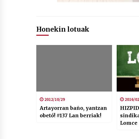
Honekin lotuak
2012/10/29
2016/02
Artayorran baño, yantzan
HIZPID
obetó! #137 Lan berriak!
sindik
Lomce 
ebalua