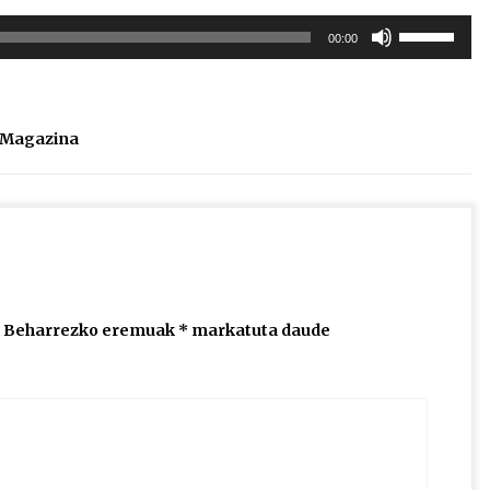
Erabili
00:00
gora/behera
gezi-
teklak
bolumena
l Magazina
igotzeko
edo
jaisteko.
Beharrezko eremuak
*
markatuta daude