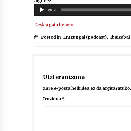
digunez.
Soinu
00:00
erreproduzigailua
Deskargatu hemen
Posted in
Entzungai (podcast)
,
Ibaizaba
Utzi erantzuna
Zure e-posta helbidea ez da argitaratuko.
Iruzkina
*