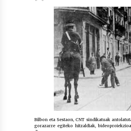
protagonista
2026/07/16
POTTO: San Pedro jaietako bertso-
saioa
2026/07/09
Auritz Iñurrietaren margoak
ikusgai Uribitarte40 aretoan
2026/07/03
Bilbon eta Sestaon, CNT sindikatuak antolatuta
gorazarre egiteko hitzaldiak, bideoproiekzio