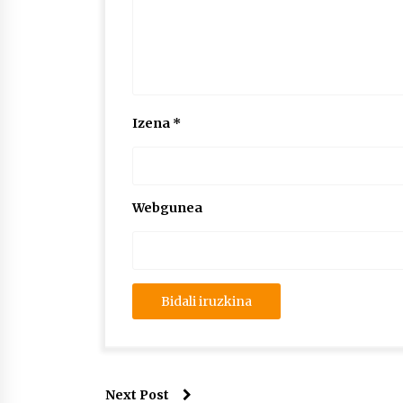
Izena
*
Webgunea
Next Post