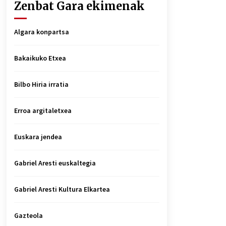
Zenbat Gara ekimenak
Algara konpartsa
Bakaikuko Etxea
Bilbo Hiria irratia
Erroa argitaletxea
Euskara jendea
Gabriel Aresti euskaltegia
Gabriel Aresti Kultura Elkartea
Gazteola