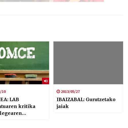
/10
2013/05/27
EA: LAB
IBAIZABAL: Gurutzetako
atuaren kritika
jaiak
legearen
zio sistemari