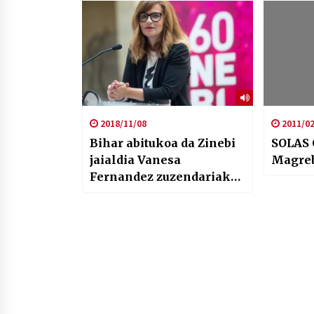
2018/11/08
2011/02
Bihar abitukoa da Zinebi
SOLAS 
jaialdia Vanesa
Magreb
Fernandez zuzendariak
ekarri dizkigu
berritasunak