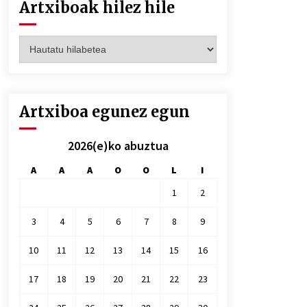
Artxiboak hilez hile
Artxiboak
hilez
hile
Artxiboa egunez egun
2026(e)ko abuztua
A
A
A
O
O
L
I
1
2
3
4
5
6
7
8
9
10
11
12
13
14
15
16
17
18
19
20
21
22
23