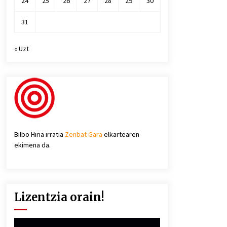
24
25
26
27
28
29
30
31
« Uzt
Bilbo Hiria irratia
Zenbat Gara
elkartearen
ekimena da.
Lizentzia orain!