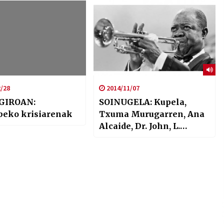
/28
2014/11/07
GIROAN:
SOINUGELA: Kupela,
eko krisiarenak
Txuma Murugarren, Ana
Alcaide, Dr. John, L.
Armstrong, Davy
Spillane…