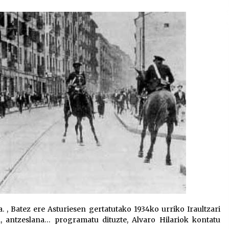
2026/07/15
Larunbatean Plentziako Itsas
Martxa ospatuko da
2026/07/07
SOINUGELA: Paul McCartney eta
Ringo Starr-en lan berriak
2026/07/03
. , Batez ere Asturiesen gertatutako 1934ko urriko Iraultzari
a, antzeslana… programatu dituzte, Alvaro Hilariok kontatu