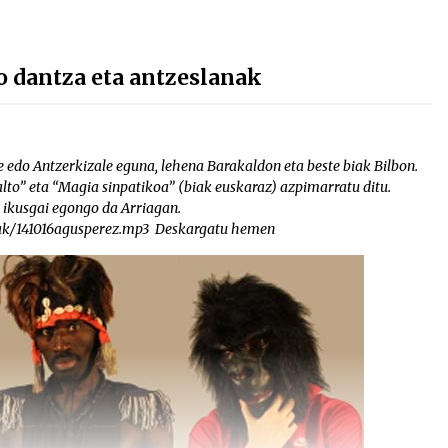
 dantza eta antzeslanak
edo Antzerkizale eguna, lehena Barakaldon eta beste biak Bilbon.
lto” eta “Magia sinpatikoa” (biak euskaraz) azpimarratu ditu.
 ikusgai egongo da Arriagan.
iak/141016agusperez.mp3 Deskargatu hemen