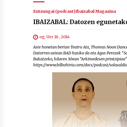
Entzungai (podcast)
Ibaizabal Magazina
IBAIZABAL: Datozen egunetako
og. Urr 16 , 2014
Aste honetan bertan Teatro Atx, Thomas Noon Dance 
Datorren astean BAD hasiko da eta Agus Perezek “Sa
Bukatzeko, hilaren 30ean “Arkimedesen printzipioa”
https://www.bilbohiria.com/docs/podcast/solasald