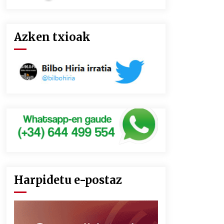
Azken txioak
Harpidetu e-postaz