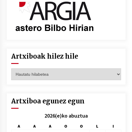
Artxiboak hilez hile
Artxiboak
hilez
hile
Artxiboa egunez egun
2026(e)ko abuztua
A
A
A
O
O
L
I