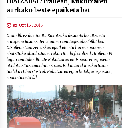
IBAIZABAL: Irailean, Kukutzaren
aurkako beste epaiketa bat
az. Uzt 15 , 2015
Oraindik ez da amaitu Kukutzako desalojo bortitza eta
eraispena jasan zuten lagunen epaitegietako ibilbidea.
Otsailean izan zen azken epaiketa eta horren ondoren
ebatzitako absoluzioa errekurritu du fiskaltzak. Irailean 19
lagun epaituko dituzte Kukutzaren eraispenaren egunean
atxilotu zituztenak hain zuzen. Kukutzarekin elkartasun
taldeko Hibai Castrok Kukutzaren egun haiek, errepresioa,
epaiketak eta […]