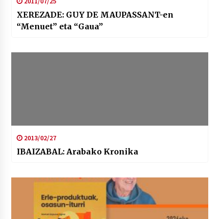
2011/07/25
XEREZADE: GUY DE MAUPASSANT-en
“Menuet” eta “Gaua”
2013/02/27
IBAIZABAL: Arabako Kronika