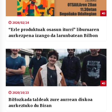
2026/02/24
“Erle produktuak osasun iturri” liburuaren
aurkezpena izango da larunbatean Bilbon
2020/10/23
BiHozkada taldeak zure aurrean diskoa
aurkeztuko du Biran