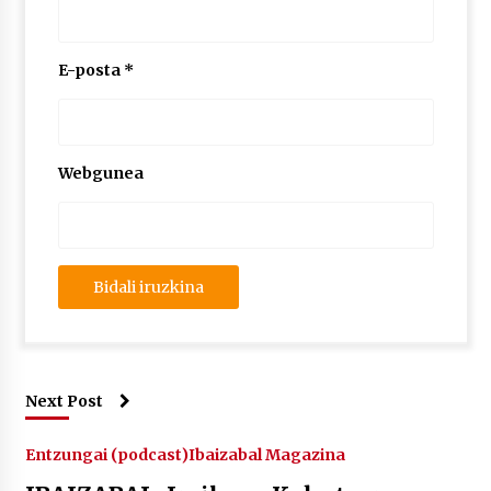
E-posta
*
Webgunea
Next Post
Entzungai (podcast)
Ibaizabal Magazina