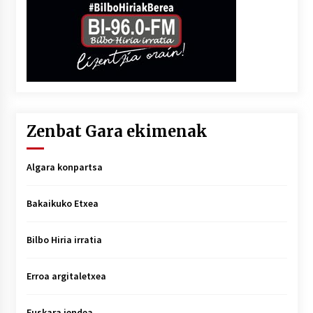
Zenbat Gara ekimenak
Algara konpartsa
Bakaikuko Etxea
Bilbo Hiria irratia
Erroa argitaletxea
Euskara jendea