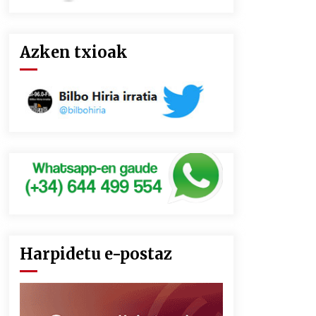
Azken txioak
Harpidetu e-postaz