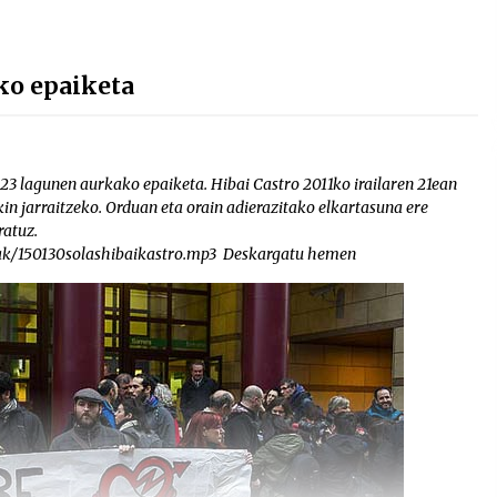
ko epaiketa
3 lagunen aurkako epaiketa. Hibai Castro 2011ko irailaren 21ean
in jarraitzeko. Orduan eta orain adierazitako elkartasuna ere
ratuz.
iak/150130solashibaikastro.mp3 Deskargatu hemen