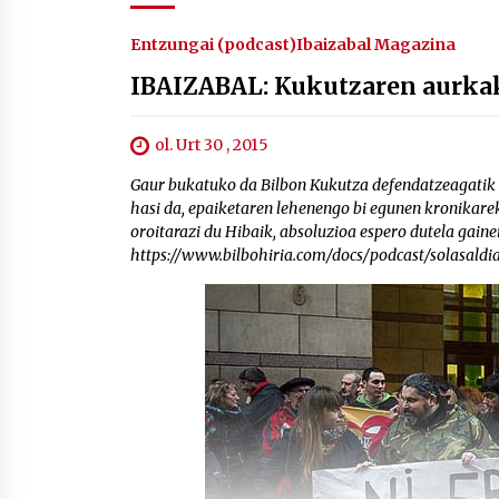
Entzungai (podcast)
Ibaizabal Magazina
IBAIZABAL: Kukutzaren aurka
ol. Urt 30 , 2015
Gaur bukatuko da Bilbon Kukutza defendatzeagatik 2
hasi da, epaiketaren lehenengo bi egunen kronikarek
oroitarazi du Hibaik, absoluzioa espero dutela gaine
https://www.bilbohiria.com/docs/podcast/solasald