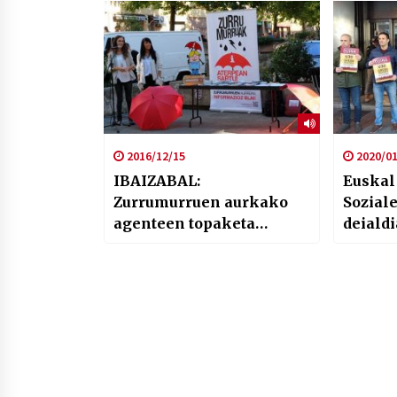
2016/12/15
2020/01
IBAIZABAL:
Euskal
Zurrumurruen aurkako
Sozial
agenteen topaketa
deialdi
larunbatean