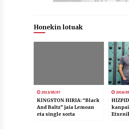
Honekin lotuak
2013/05/07
2016/09
KINGSTON HIRIA: “Black
HIZPID
And Baltz” jaia Lemoan
kanpai
eta single sorta
Etxenik
Garair