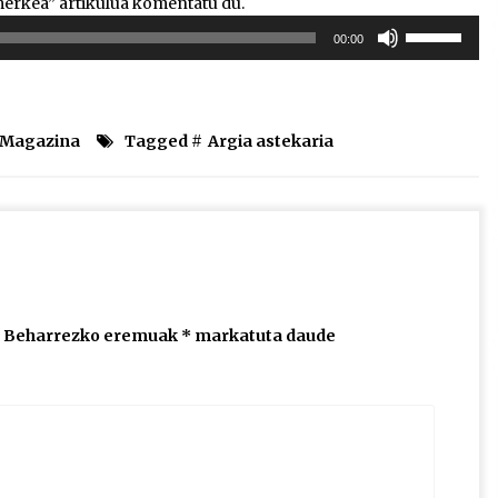
merkea” artikulua komentatu du.
Erabili
00:00
gora/behera
gezi-
teklak
bolumena
l Magazina
Tagged #
Argia astekaria
igotzeko
edo
jaisteko.
Beharrezko eremuak
*
markatuta daude