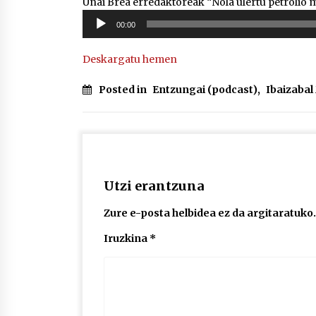
Unai Brea erredaktoreak “Nola ulertu petrolio 
Soinu
00:00
erreproduzigailua
Deskargatu hemen
Posted in
Entzungai (podcast)
,
Ibaizaba
Utzi erantzuna
Zure e-posta helbidea ez da argitaratuko.
Iruzkina
*