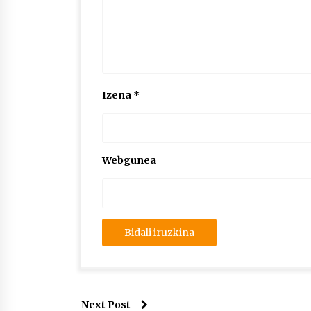
Izena
*
Webgunea
Next Post