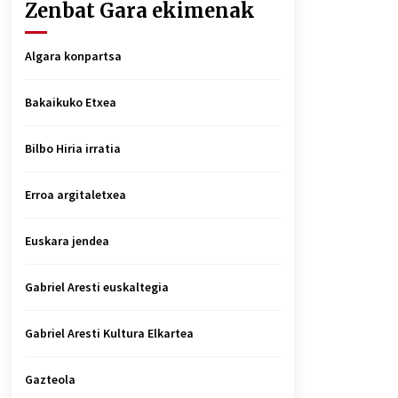
Zenbat Gara ekimenak
Algara konpartsa
Bakaikuko Etxea
Bilbo Hiria irratia
Erroa argitaletxea
Euskara jendea
Gabriel Aresti euskaltegia
Gabriel Aresti Kultura Elkartea
Gazteola