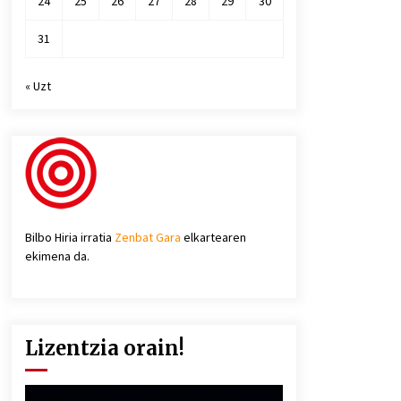
24
25
26
27
28
29
30
31
« Uzt
Bilbo Hiria irratia
Zenbat Gara
elkartearen
ekimena da.
Lizentzia orain!