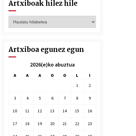
Artxiboak hilez hile
Artxiboak
hilez
hile
Artxiboa egunez egun
2026(e)ko abuztua
A
A
A
O
O
L
I
1
2
3
4
5
6
7
8
9
10
11
12
13
14
15
16
17
18
19
20
21
22
23