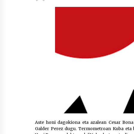
protagonista
2026/07/16
POTTO: San Pedro jaietako bertso-
saioa
2026/07/09
Auritz Iñurrietaren margoak
ikusgai Uribitarte40 aretoan
2026/07/03
Aste honi dagokiona eta azalean Cesar Bona 
Galder Perez dugu. Termometroan Kuba eta bl