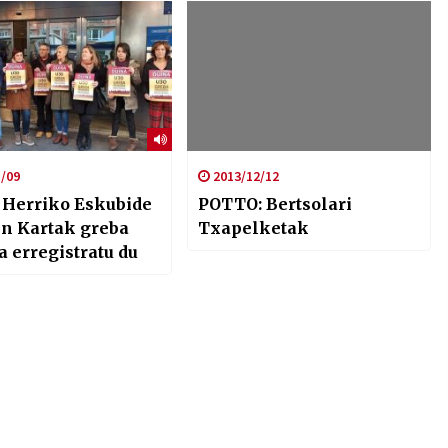
eskubideari buruzko
kanpaina bat jarri dute
abian
/09
2013/12/12
 Herriko Eskubide
POTTO: Bertsolari
en Kartak greba
Txapelketak
a erregistratu du