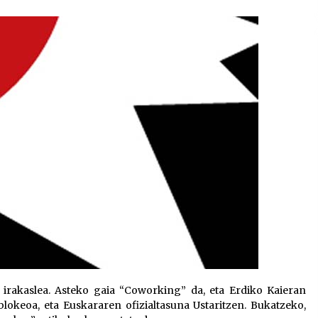
2026/07/15
Larunbatean Plentziako Itsas
Martxa ospatuko da
2026/07/07
SOINUGELA: Paul McCartney eta
Ringo Starr-en lan berriak
2026/07/03
irakaslea. Asteko gaia “Coworking” da, eta Erdiko Kaieran
okeoa, eta Euskararen ofizialtasuna Ustaritzen. Bukatzeko,