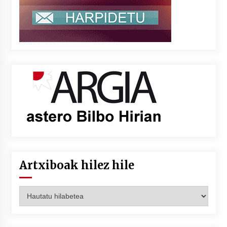
Artxiboak hilez hile
Artxiboak
hilez
hile