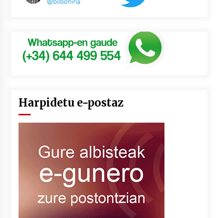
Harpidetu e-postaz