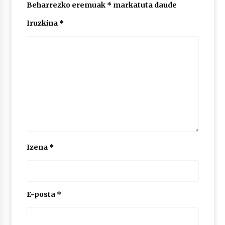
2026/07/03
Beharrezko eremuak
*
markatuta daude
Iruzkina
*
MUSIBLA #297: Bide, Boards Of Canada, Somak,
Tiga, Twisted Teens, Underscores, Habia
2026/07/02
Izena
*
E-posta
*