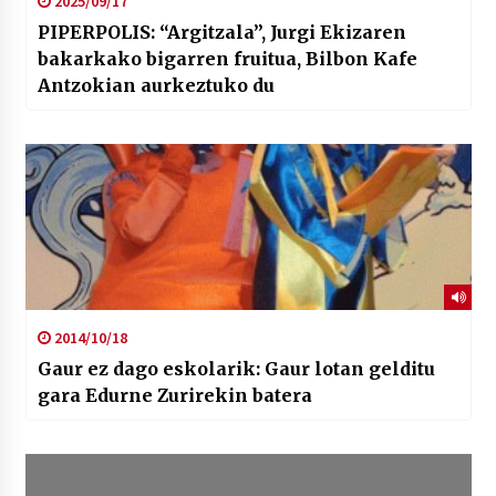
2025/09/17
PIPERPOLIS: “Argitzala”, Jurgi Ekizaren
bakarkako bigarren fruitua, Bilbon Kafe
Antzokian aurkeztuko du
2014/10/18
Gaur ez dago eskolarik: Gaur lotan gelditu
gara Edurne Zurirekin batera