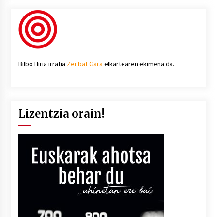
Bilbo Hiria irratia
Zenbat Gara
elkartearen ekimena da.
Lizentzia orain!