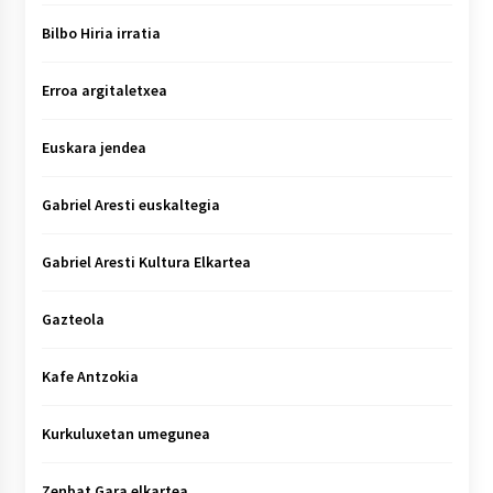
Bilbo Hiria irratia
Erroa argitaletxea
Euskara jendea
Gabriel Aresti euskaltegia
Gabriel Aresti Kultura Elkartea
Gazteola
Kafe Antzokia
Kurkuluxetan umegunea
Zenbat Gara elkartea