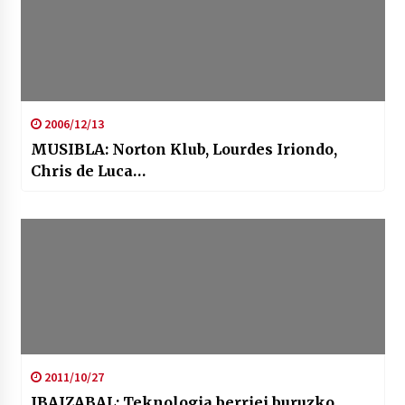
2006/12/13
MUSIBLA: Norton Klub, Lourdes Iriondo,
Chris de Luca…
2011/10/27
IBAIZABAL: Teknologia berriei buruzko