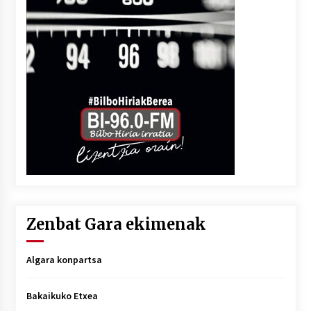
Zenbat Gara ekimenak
Algara konpartsa
Bakaikuko Etxea