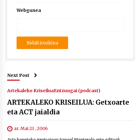
Webgunea
Next Post
Artekaleko Kriseilua
Entzungai (podcast)
ARTEKALEKO KRISEILUA: Getxoarte
eta ACT jaialdia
ar. Mai 23 , 2006
Aste honetako irratsaioan Ismael Manterola arte adituak