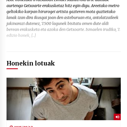
aurtengo Getxoarte erakusketaz hitz egin digu. Areetako metro
geltokiko karpan hirurogei artista gazteren mota guztietako
lanak izan dira ikusgai joan den asteburuan eta, antolatzaileek
jakinarazi dutenez, 7.500 lagunek bisitatu omen dute aldi
berean erakusketa eta azoka den Getxoarte. Ismaelen irudiko, 7.
edizio honek, […]
Honekin lotuak