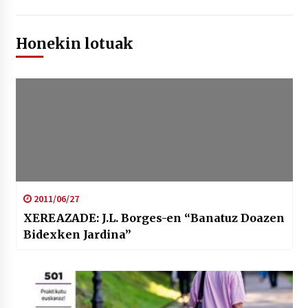
Honekin lotuak
2011/06/27
XEREAZADE: J.L. Borges-en “Banatuz Doazen
Bidexken Jardina”