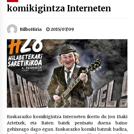
komikigintza Interneten
“Hiztegi bat” Gorka Urbizuk idatzitako letren
hiztegia
2026/07/23
BilboHiria
2015/07/09
Bakaikuko barnetegitik gazteek egindako saio
berezia
2026/07/16
Tuba eta bonbardinoaren astea, Bilboko
Kontserbatorioan protagonista
2026/07/16
Auzoportala : 1×04 Auzofoniak
2026/07/15
Euskarazko komikigintza Interneten ikertu du Jon Iñaki
Artetxek, eta Baten batek pentsatu duena baino
Gaur abitua da Bilbao bbk live jaialdia
gehixeago dago egun. Euskarazko komiki batzuk badira,
2026/07/09