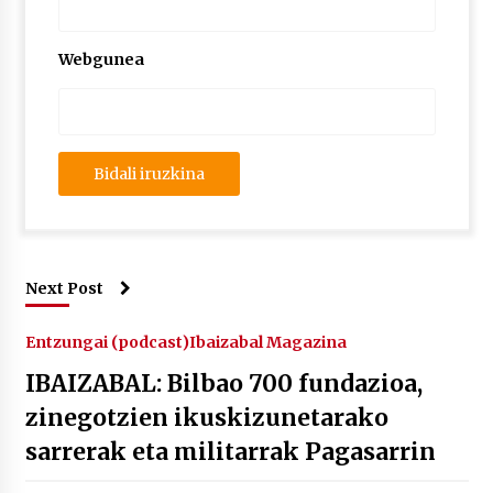
Webgunea
Next Post
Entzungai (podcast)
Ibaizabal Magazina
IBAIZABAL: Bilbao 700 fundazioa,
zinegotzien ikuskizunetarako
sarrerak eta militarrak Pagasarrin