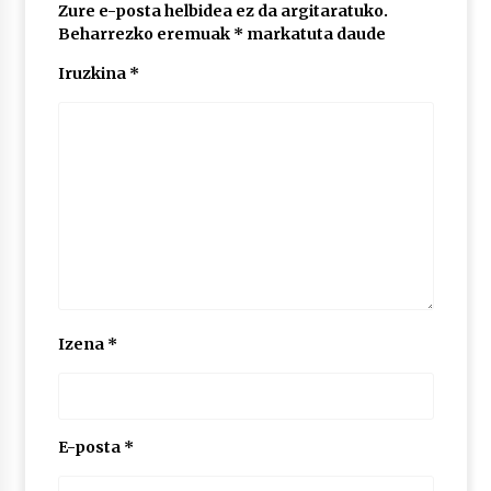
2026/07/03
Zure e-posta helbidea ez da argitaratuko.
Beharrezko eremuak
*
markatuta daude
MUSIBLA #297: Bide, Boards Of Canada, Somak,
Iruzkina
*
Tiga, Twisted Teens, Underscores, Habia
2026/07/02
Izena
*
E-posta
*