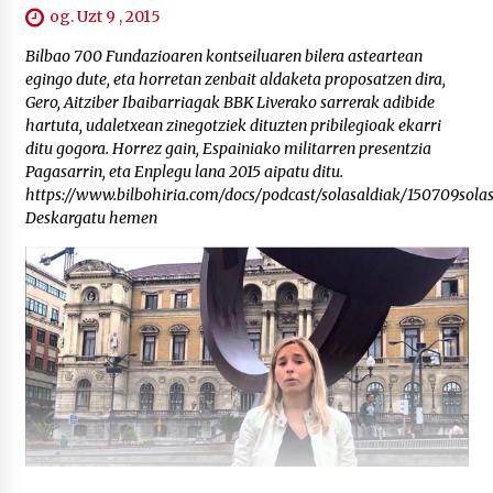
og. Uzt 9 , 2015
Bilbao 700 Fundazioaren kontseiluaren bilera asteartean
egingo dute, eta horretan zenbait aldaketa proposatzen dira,
Gero, Aitziber Ibaibarriagak BBK Liverako sarrerak adibide
hartuta, udaletxean zinegotziek dituzten pribilegioak ekarri
ditu gogora. Horrez gain, Espainiako militarren presentzia
Pagasarrin, eta Enplegu lana 2015 aipatu ditu.
https://www.bilbohiria.com/docs/podcast/solasaldiak/150709solas
Deskargatu hemen