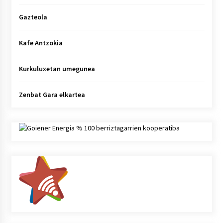
Gazteola
Kafe Antzokia
Kurkuluxetan umegunea
Zenbat Gara elkartea