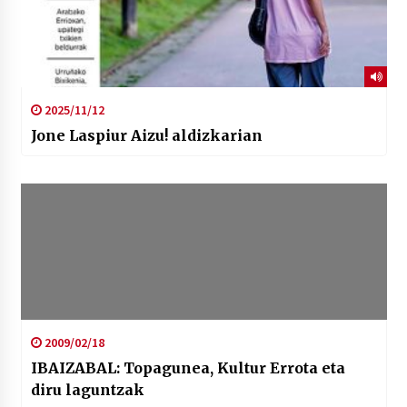
2025/11/12
Jone Laspiur Aizu! aldizkarian
2009/02/18
IBAIZABAL: Topagunea, Kultur Errota eta
diru laguntzak