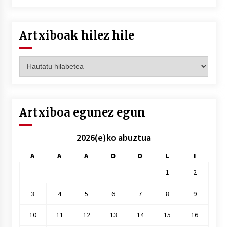
Artxiboak hilez hile
Artxiboak
hilez
hile
Artxiboa egunez egun
2026(e)ko abuztua
A
A
A
O
O
L
I
1
2
3
4
5
6
7
8
9
10
11
12
13
14
15
16