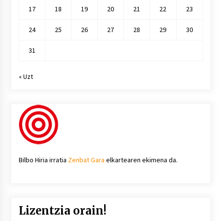
17
18
19
20
21
22
23
24
25
26
27
28
29
30
31
« Uzt
Bilbo Hiria irratia
Zenbat Gara
elkartearen ekimena da.
Lizentzia orain!