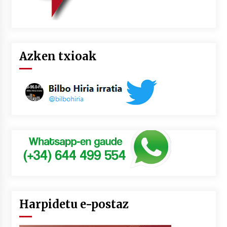
Azken txioak
Harpidetu e-postaz