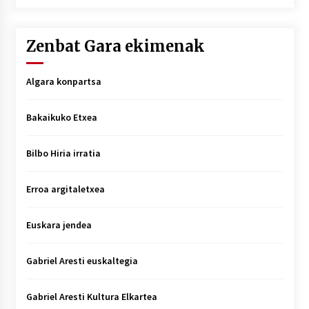
Zenbat Gara ekimenak
Algara konpartsa
Bakaikuko Etxea
Bilbo Hiria irratia
Erroa argitaletxea
Euskara jendea
Gabriel Aresti euskaltegia
Gabriel Aresti Kultura Elkartea