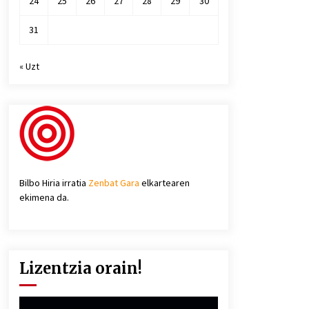
24
25
26
27
28
29
30
31
« Uzt
Bilbo Hiria irratia
Zenbat Gara
elkartearen
ekimena da.
Lizentzia orain!