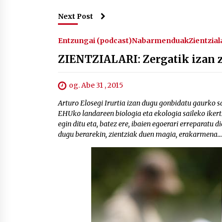
Next Post
Entzungai (podcast)
Nabarmenduak
Zientzial
ZIENTZIALARI: Zergatik izan z
og. Abe 31 , 2015
Arturo Elosegi Irurtia izan dugu gonbidatu gaurko s
EHUko landareen biologia eta ekologia saileko ikert
egin ditu eta, batez ere, ibaien egoerari erreparatu 
dugu berarekin, zientziak duen magia, erakarmena…