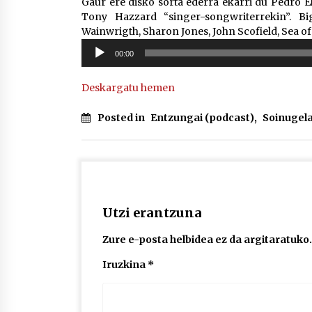
Gaur ere disko sorta ederra ekarri du Pedro E
Tony Hazzard “singer-songwriterrekin”. Bi
Wainwrigth, Sharon Jones, John Scofield, Sea o
Soinu
00:00
erreproduzigailua
Deskargatu hemen
Posted in
Entzungai (podcast)
,
Soinugel
Utzi erantzuna
Zure e-posta helbidea ez da argitaratuko.
Iruzkina
*