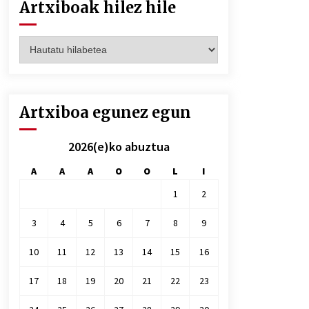
Artxiboak hilez hile
Artxiboak
hilez
hile
Artxiboa egunez egun
2026(e)ko abuztua
A
A
A
O
O
L
I
1
2
3
4
5
6
7
8
9
10
11
12
13
14
15
16
17
18
19
20
21
22
23