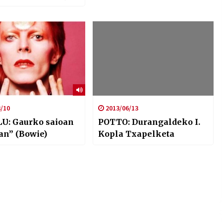
arianne Faithful,
oung
/10
2013/06/13
ILU: Gaurko saioan
POTTO: Durangaldeko I.
an” (Bowie)
Kopla Txapelketa