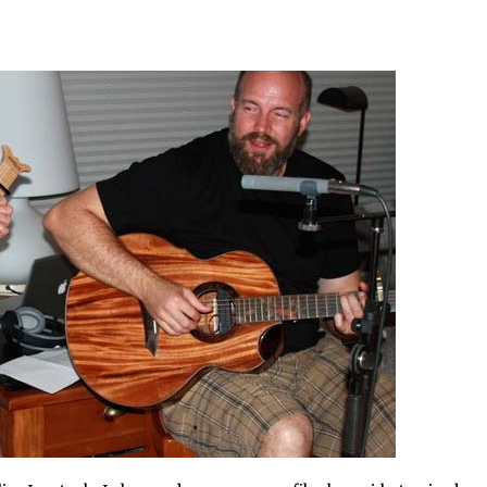
2026/07/15
Larunbatean Plentziako Itsas
Martxa ospatuko da
2026/07/07
SOINUGELA: Paul McCartney eta
Ringo Starr-en lan berriak
2026/07/03