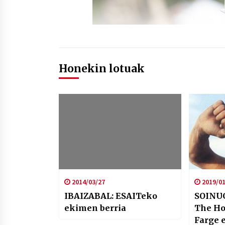
Honekin lotuak
2014/03/27
2019/01
IBAIZABAL: ESAITeko
SOINUG
ekimen berria
The Hot
Farge 