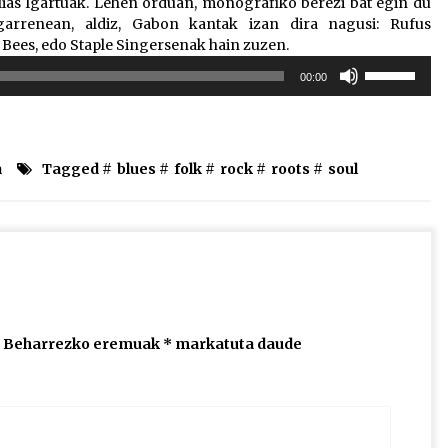
lias Igartuak. Lehen orduan, monografiko berezi bat egin du
garrenean, aldiz, Gabon kantak izan dira nagusi: Rufus
f Bees, edo Staple Singersenak hain zuzen.
Erabili
00:00
gora/behera
gezi-
teklak
bolumena
a
Tagged #
blues
#
folk
#
rock
#
roots
#
soul
igotzeko
edo
jaisteko.
Beharrezko eremuak
*
markatuta daude