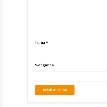
Izena
*
Webgunea