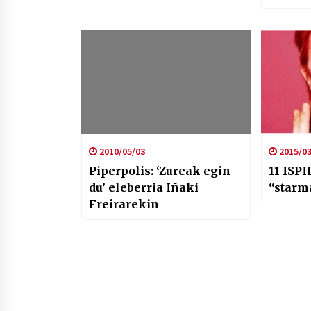
Gari, M
Neil Y
2010/05/03
2015/03
Piperpolis: ‘Zureak egin
11 ISP
du’ eleberria Iñaki
“starm
Freirarekin