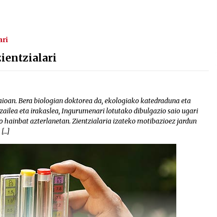
ari
ientzialari
aioan. Bera biologian doktorea da, ekologiako katedraduna eta
zailea eta irakaslea, Ingurumenari lotutako dibulgazio saio ugari
dio hainbat azterlanetan. Zientzialaria izateko motibazioez jardun
 […]