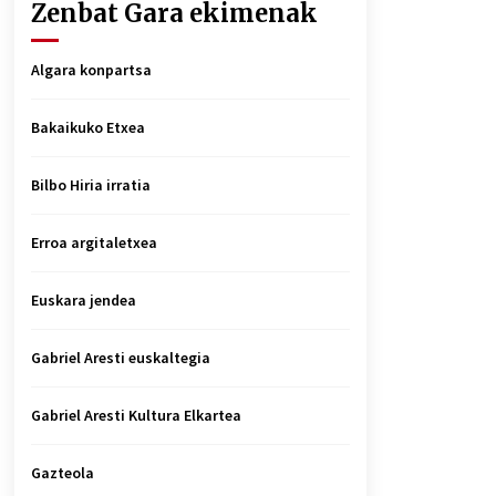
Zenbat Gara ekimenak
Algara konpartsa
Bakaikuko Etxea
Bilbo Hiria irratia
Erroa argitaletxea
Euskara jendea
Gabriel Aresti euskaltegia
Gabriel Aresti Kultura Elkartea
Gazteola