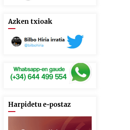
Azken txioak
Harpidetu e-postaz