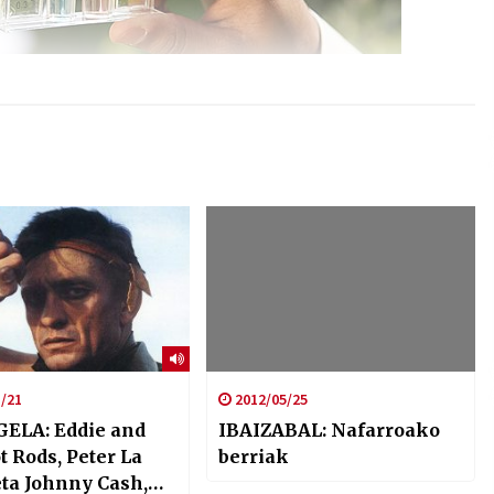
/21
2012/05/25
ELA: Eddie and
IBAIZABAL: Nafarroako
 Rods, Peter La
berriak
eta Johnny Cash,