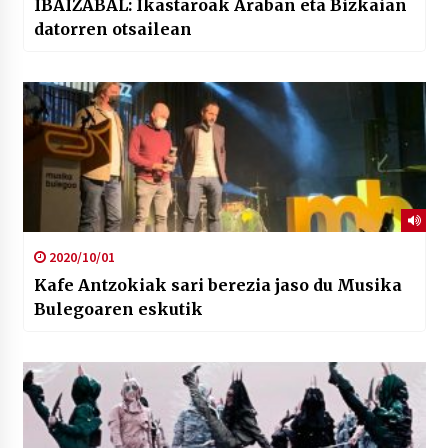
IBAIZABAL: Ikastaroak Araban eta Bizkaian
datorren otsailean
2020/10/01
Kafe Antzokiak sari berezia jaso du Musika
Bulegoaren eskutik