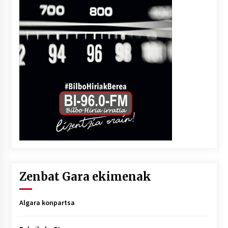
Zenbat Gara ekimenak
Algara konpartsa