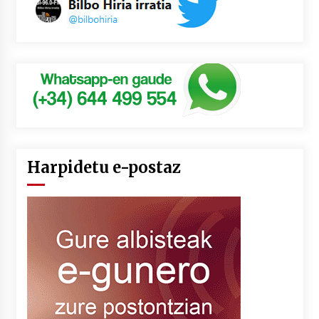
Harpidetu e-postaz