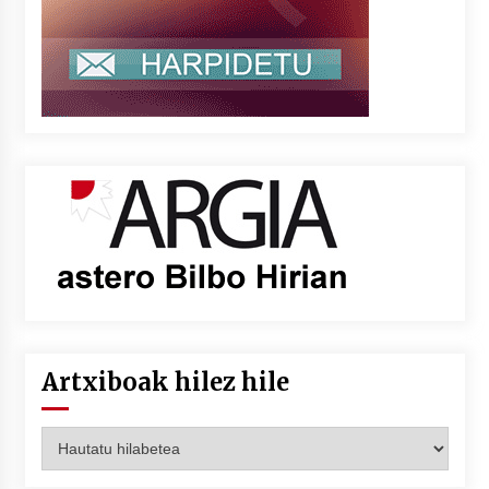
Artxiboak hilez hile
Artxiboak
hilez
hile