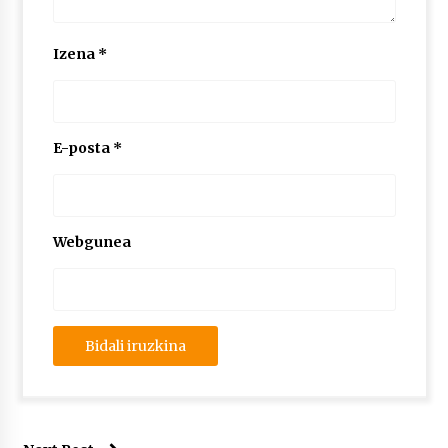
Izena
*
E-posta
*
Webgunea