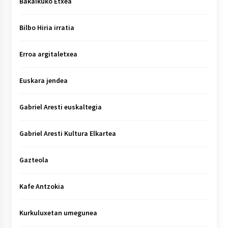
Bakaikuko Etxea
Bilbo Hiria irratia
Erroa argitaletxea
Euskara jendea
Gabriel Aresti euskaltegia
Gabriel Aresti Kultura Elkartea
Gazteola
Kafe Antzokia
Kurkuluxetan umegunea