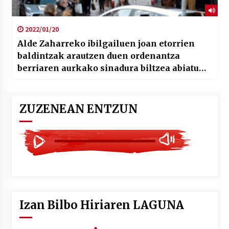
2022/01/20
Alde Zaharreko ibilgailuen joan etorrien
baldintzak arautzen duen ordenantza
berriaren aurkako sinadura biltzea abiatu
dute
ZUZENEAN ENTZUN
Izan Bilbo Hiriaren LAGUNA