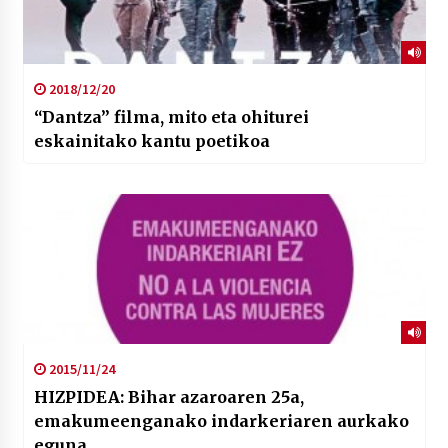
2018/12/20
“Dantza” filma, mito eta ohiturei
eskainitako kantu poetikoa
2015/11/24
HIZPIDEA: Bihar azaroaren 25a,
emakumeenganako indarkeriaren aurkako
eguna