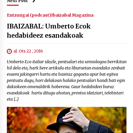
Next Post
Entzungai (podcast)
Ibaizabal Magazina
IBAIZABAL: Umberto Ecok
hedabideez esandakoak
al. Ots 22 , 2016
Umberto Eco italiar idazle, pentsalari eta semiologoa berrikitan
hil dela eta, hark bere artikulu eta liburuetan esandako zenbait
esaera jakingarri hartu eta haietaz gogoeta apur bat egitea
pentsatu dugu, hori delakoan halako pentsalari handi bati egin
dakiokeen omenaldirik hoberena. Gaur hedabideei buruz
esandakoak hartu ditugu ahotan, prentsa idatziari, telebistari
eta […]