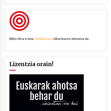
Bilbo Hiria irratia
Zenbat Gara
elkartearen ekimena da.
Lizentzia orain!