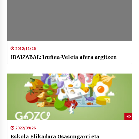
2012/11/26
IBAIZABAL: Iruñea-Veleia afera argitzen
2022/09/26
Eskola Elikadura Osasungarri eta