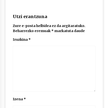
2026/07/03
MUSIBLA #297: Bide, Boards Of Canada, Somak,
Utzi erantzuna
Tiga, Twisted Teens, Underscores, Habia
2026/07/02
Zure e-posta helbidea ez da argitaratuko.
Beharrezko eremuak
*
markatuta daude
Iruzkina
*
Izena
*