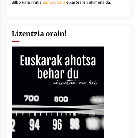
Bilbo Hiria irratia
Zenbat Gara
elkartearen ekimena da.
Lizentzia orain!