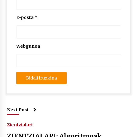
E-posta
*
Webgunea
Next Post
Zientzialari
ZIENTZIALARI: Algoritmoak