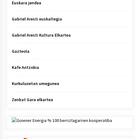
Euskara jendea
Gabriel Aresti euskaltegia
Gabriel Aresti Kultura Elkartea
Gazteola
Kafe Antzokia
Kurkuluxetan umegunea
Zenbat Gara elkartea