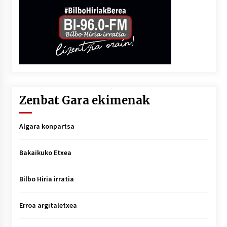
Zenbat Gara ekimenak
Algara konpartsa
Bakaikuko Etxea
Bilbo Hiria irratia
Erroa argitaletxea