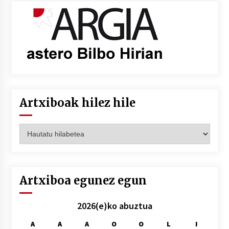
Artxiboak hilez hile
Artxiboak
hilez
hile
Artxiboa egunez egun
2026(e)ko abuztua
A
A
A
O
O
L
I