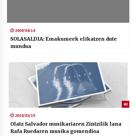
2009/04/14
SOLASALDIA: Emakumeek elikatzen dute
mundua
2018/03/19
Olatz Salvador musikariaren Zintzilik lana
Rafa Ruedaren musika gomendioa