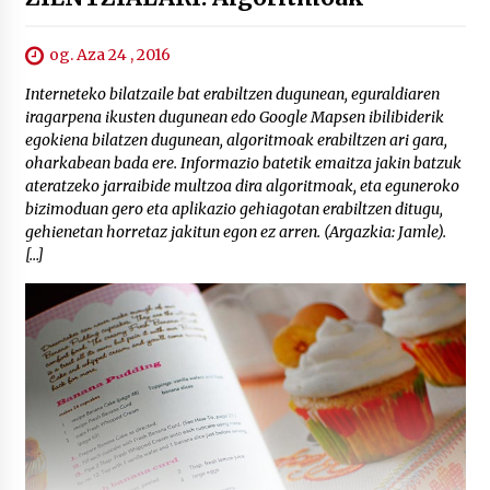
og. Aza 24 , 2016
Interneteko bilatzaile bat erabiltzen dugunean, eguraldiaren
iragarpena ikusten dugunean edo Google Mapsen ibilibiderik
egokiena bilatzen dugunean, algoritmoak erabiltzen ari gara,
oharkabean bada ere. Informazio batetik emaitza jakin batzuk
ateratzeko jarraibide multzoa dira algoritmoak, eta eguneroko
bizimoduan gero eta aplikazio gehiagotan erabiltzen ditugu,
gehienetan horretaz jakitun egon ez arren. (Argazkia: Jamle).
[…]