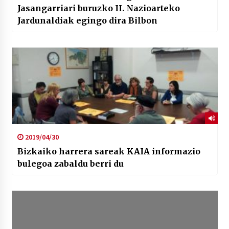
Jasangarriari buruzko II. Nazioarteko
Jardunaldiak egingo dira Bilbon
2019/04/30
Bizkaiko harrera sareak KAIA informazio
bulegoa zabaldu berri du