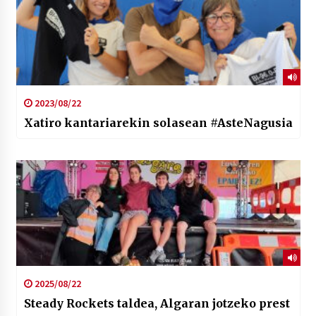
2023/08/22
Xatiro kantariarekin solasean #AsteNagusia
2025/08/22
Steady Rockets taldea, Algaran jotzeko prest