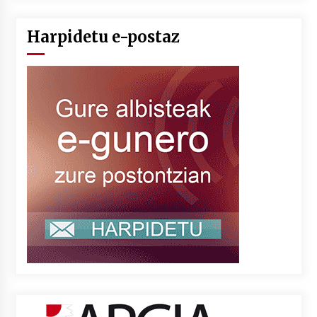
Harpidetu e-postaz