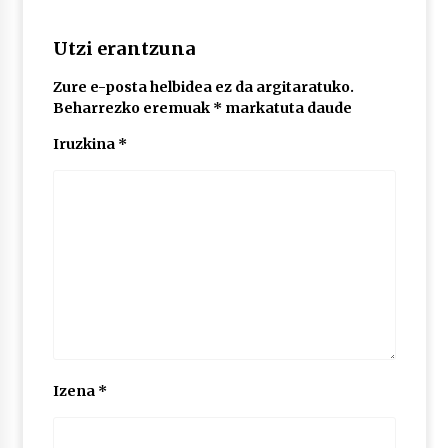
2026/07/03
Utzi erantzuna
MUSIBLA #297: Bide, Boards Of Canada, Somak,
Tiga, Twisted Teens, Underscores, Habia
Zure e-posta helbidea ez da argitaratuko.
2026/07/02
Beharrezko eremuak
*
markatuta daude
Iruzkina
*
Izena
*