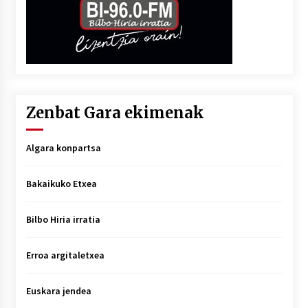
Zenbat Gara ekimenak
Algara konpartsa
Bakaikuko Etxea
Bilbo Hiria irratia
Erroa argitaletxea
Euskara jendea