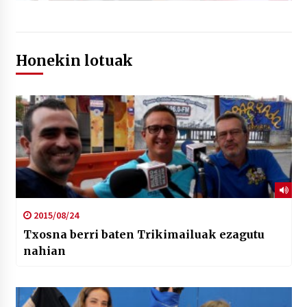
Honekin lotuak
2015/08/24
Txosna berri baten Trikimailuak ezagutu
nahian