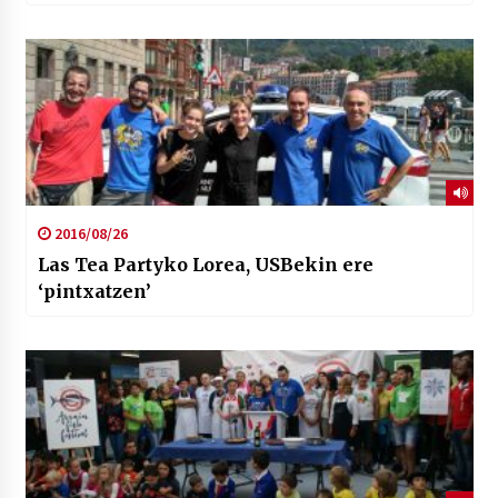
2016/08/26
Las Tea Partyko Lorea, USBekin ere
‘pintxatzen’