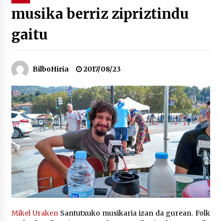
musika berriz zipriztindu
“Hiztegi bat” Gorka Urbizuk idatzitako letren
gaitu
hiztegia
2026/07/23
Bakaikuko barnetegitik gazteek egindako saio
BilboHiria
2017/08/23
berezia
2026/07/16
Tuba eta bonbardinoaren astea, Bilboko
Kontserbatorioan protagonista
2026/07/16
Auzoportala : 1×04 Auzofoniak
2026/07/15
Gaur abitua da Bilbao bbk live jaialdia
Mikel Uraken
Santutxuko musikaria izan da gurean. Folk
2026/07/09