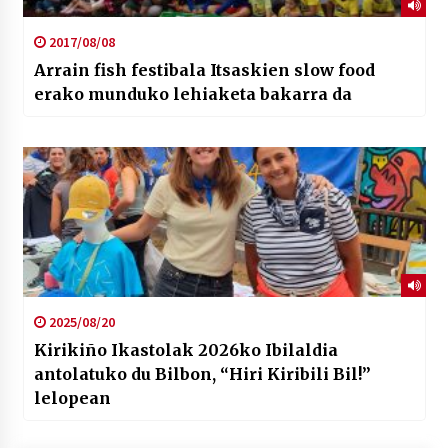
2017/08/08
Arrain fish festibala Itsaskien slow food
erako munduko lehiaketa bakarra da
2025/08/20
Kirikiño Ikastolak 2026ko Ibilaldia
antolatuko du Bilbon, “Hiri Kiribili Bil!”
lelopean