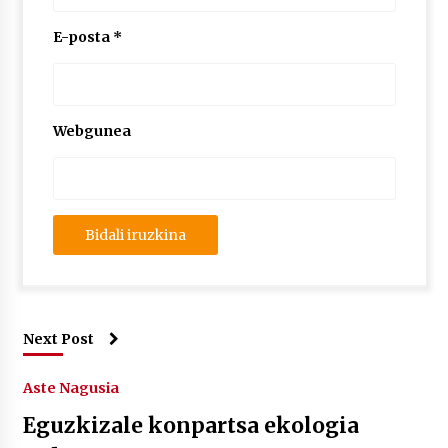
E-posta
*
Webgunea
Next Post
Aste Nagusia
Eguzkizale konpartsa ekologia