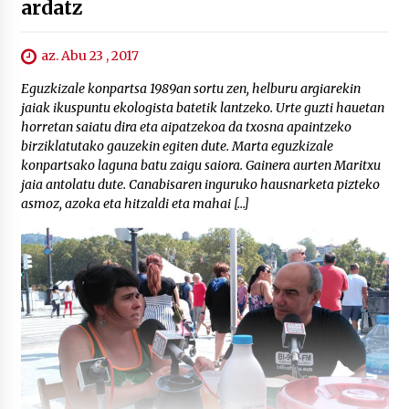
ardatz
az. Abu 23 , 2017
Eguzkizale konpartsa 1989an sortu zen, helburu argiarekin
jaiak ikuspuntu ekologista batetik lantzeko. Urte guzti hauetan
horretan saiatu dira eta aipatzekoa da txosna apaintzeko
birziklatutako gauzekin egiten dute. Marta eguzkizale
konpartsako laguna batu zaigu saiora. Gainera aurten Maritxu
jaia antolatu dute. Canabisaren inguruko hausnarketa pizteko
asmoz, azoka eta hitzaldi eta mahai […]