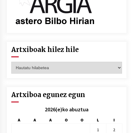
Artxiboak hilez hile
Artxiboak
hilez
hile
Artxiboa egunez egun
2026(e)ko abuztua
A
A
A
O
O
L
I
1
2