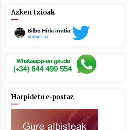
Azken txioak
Harpidetu e-postaz