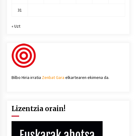
31
« Uzt
Bilbo Hiria irratia
Zenbat Gara
elkartearen ekimena da.
Lizentzia orain!