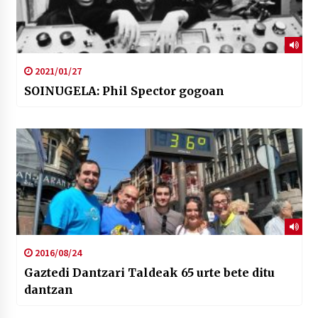
2021/01/27
SOINUGELA: Phil Spector gogoan
2016/08/24
Gaztedi Dantzari Taldeak 65 urte bete ditu
dantzan