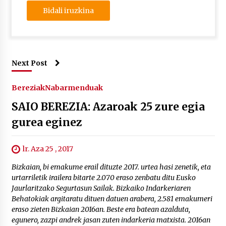
Next Post
Bereziak
Nabarmenduak
SAIO BEREZIA: Azaroak 25 zure egia
gurea eginez
lr. Aza 25 , 2017
Bizkaian, bi emakume erail dituzte 2017. urtea hasi zenetik, eta
urtarriletik irailera bitarte 2.070 eraso zenbatu ditu Eusko
Jaurlaritzako Segurtasun Sailak. Bizkaiko Indarkeriaren
Behatokiak argitaratu dituen datuen arabera, 2.581 emakumeri
eraso zieten Bizkaian 2016an. Beste era batean azalduta,
egunero, zazpi andrek jasan zuten indarkeria matxista. 2016an