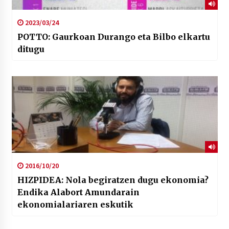
2023/03/24
POTTO: Gaurkoan Durango eta Bilbo elkartu
ditugu
2016/10/20
HIZPIDEA: Nola begiratzen dugu ekonomia?
Endika Alabort Amundarain
ekonomialariaren eskutik