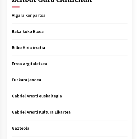
Algara konpartsa
Bakaikuko Etxea
Bilbo Hiria irratia
Erroa argitaletxea
Euskara jendea
Gabriel Aresti euskaltegia
Gabriel Aresti Kultura Elkartea
Gazteola