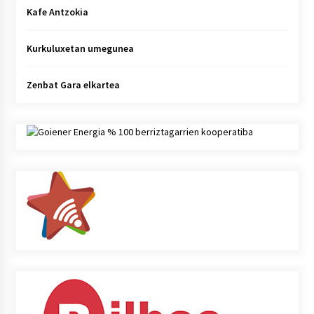
Kafe Antzokia
Kurkuluxetan umegunea
Zenbat Gara elkartea