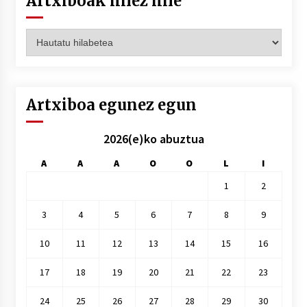
Artxiboak hilez hile
Artxiboak
hilez
hile
Artxiboa egunez egun
2026(e)ko abuztua
A
A
A
O
O
L
I
1
2
3
4
5
6
7
8
9
10
11
12
13
14
15
16
17
18
19
20
21
22
23
24
25
26
27
28
29
30