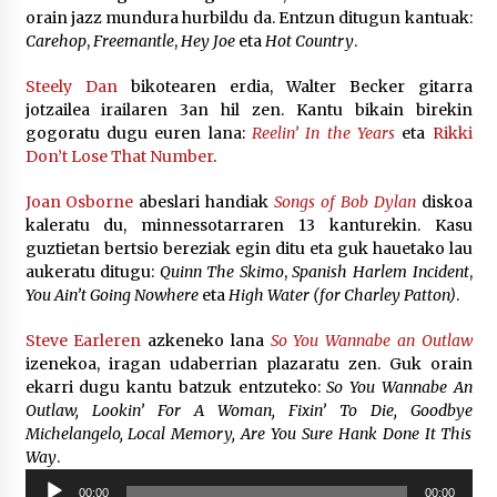
2026/07/03
orain jazz mundura hurbildu da. Entzun ditugun kantuak:
Carehop
,
Freemantle
,
Hey Joe
eta
Hot Country
.
MUSIBLA #297: Bide, Boards Of Canada, Somak,
Steely Dan
bikotearen erdia, Walter Becker gitarra
Tiga, Twisted Teens, Underscores, Habia
jotzailea irailaren 3an hil zen. Kantu bikain birekin
2026/07/02
gogoratu dugu euren lana:
Reelin’ In the Years
eta
Rikki
Don’t Lose That Number
.
Joan Osborne
abeslari handiak
Songs of Bob Dylan
diskoa
kaleratu du, minnessotarraren 13 kanturekin. Kasu
guztietan bertsio bereziak egin ditu eta guk hauetako lau
aukeratu ditugu:
Quinn The Skimo
,
Spanish Harlem Incident
,
You Ain’t Going Nowhere
eta
High Water (for Charley Patton)
.
Steve Earleren
azkeneko lana
So You Wannabe an Outlaw
izenekoa, iragan udaberrian plazaratu zen. Guk orain
ekarri dugu kantu batzuk entzuteko:
So You Wannabe An
Outlaw, Lookin’ For A Woman, Fixin’ To Die, Goodbye
Michelangelo, Local Memory, Are You Sure Hank Done It This
Way
.
Soinu
00:00
00:00