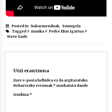
Posted in
Nabarmenduak
,
Soinugela
Tagged #
musika
#
Pedro Elias Igartua
#
Steve Earle
Utzi erantzuna
Zure e-posta helbidea ez da argitaratuko.
Beharrezko eremuak
*
markatuta daude
Iruzkina
*