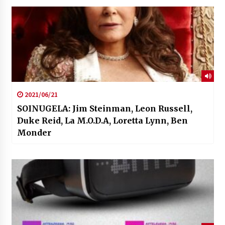
2021/06/21
SOINUGELA: Jim Steinman, Leon Russell,
Duke Reid, La M.O.D.A, Loretta Lynn, Ben
Monder