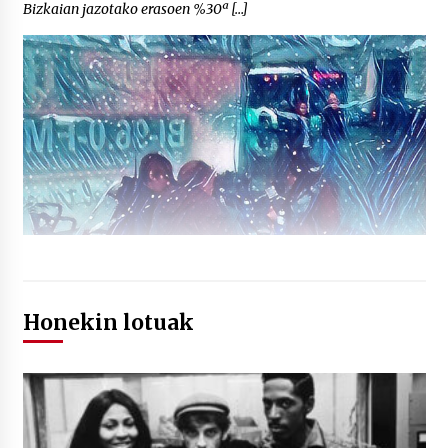
Bizkaian jazotako erasoen %30ª […]
Honekin lotuak