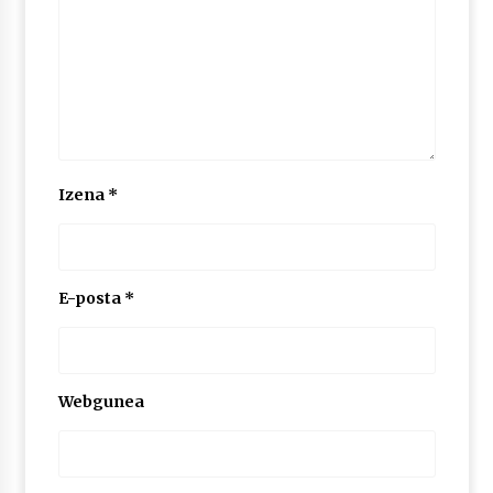
Izena
*
E-posta
*
Webgunea