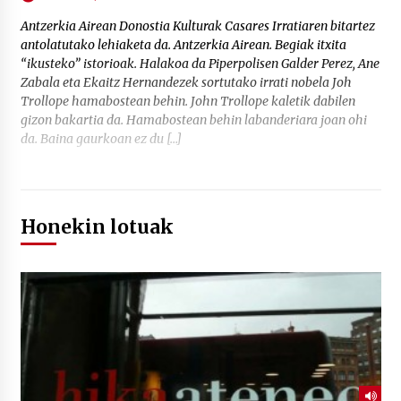
Antzerkia Airean Donostia Kulturak Casares Irratiaren bitartez
antolatutako lehiaketa da. Antzerkia Airean. Begiak itxita
“ikusteko” istorioak. Halakoa da Piperpolisen Galder Perez, Ane
Zabala eta Ekaitz Hernandezek sortutako irrati nobela Joh
Trollope hamabostean behin. John Trollope kaletik dabilen
gizon bakartia da. Hamabostean behin labanderiara joan ohi
da. Baina gaurkoan ez du […]
Honekin lotuak