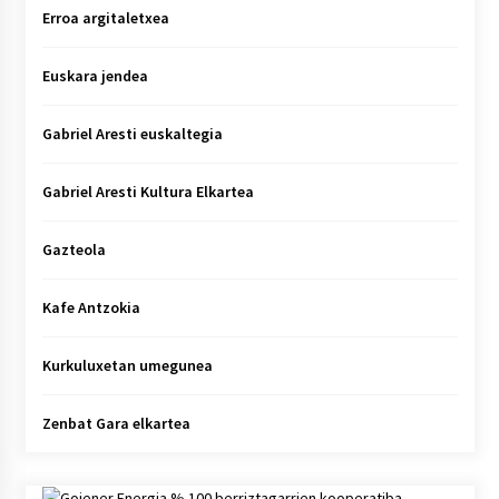
Erroa argitaletxea
Euskara jendea
Gabriel Aresti euskaltegia
Gabriel Aresti Kultura Elkartea
Gazteola
Kafe Antzokia
Kurkuluxetan umegunea
Zenbat Gara elkartea