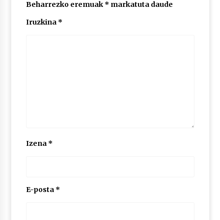
2026/07/03
Beharrezko eremuak
*
markatuta daude
Iruzkina
*
MUSIBLA #297: Bide, Boards Of Canada, Somak,
Tiga, Twisted Teens, Underscores, Habia
2026/07/02
Izena
*
E-posta
*