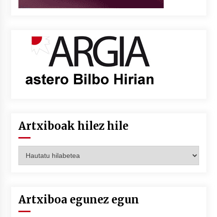
Artxiboak hilez hile
Artxiboak
hilez
hile
Artxiboa egunez egun