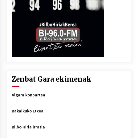
Zenbat Gara ekimenak
Algara konpartsa
Bakaikuko Etxea
Bilbo Hiria irratia