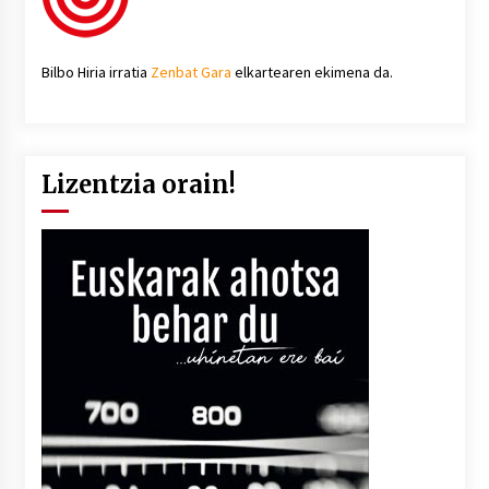
Bilbo Hiria irratia
Zenbat Gara
elkartearen ekimena da.
Lizentzia orain!