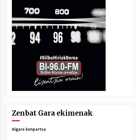
Zenbat Gara ekimenak
Algara konpartsa