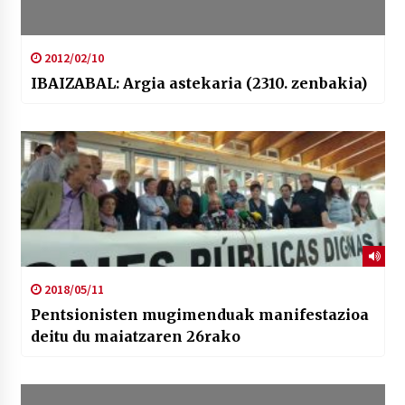
2012/02/10
IBAIZABAL: Argia astekaria (2310. zenbakia)
2018/05/11
Pentsionisten mugimenduak manifestazioa
deitu du maiatzaren 26rako