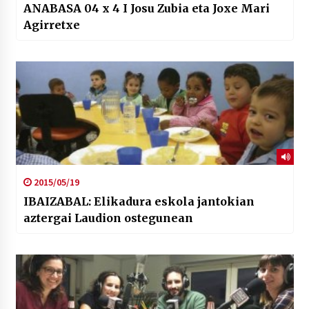
ANABASA 04 x 4 I Josu Zubia eta Joxe Mari
Agirretxe
2015/05/19
IBAIZABAL: Elikadura eskola jantokian
aztergai Laudion ostegunean