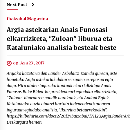
Next Post
Ibaizabal Magazina
Argia astekarian Anais Funosasi
elkarrizketa, "Zuloan" liburua eta
Kataluniako analisia besteak beste
og. Aza 23 , 2017
Argiako kazetaria den Lander Arbelaitz izan da gurean, aste
honetako Argia astekariak dakarren gaien errepasua egin
dugu. Hiru atalen inguruko kontuak ekarri dizkigu: Anais
Funosas Bake Bidea-ko presidenteari egindako elkarrizketa,
“Zuloan” liburuaren nondik norakoak, eta Andoni Egiak
Kataluniako auzia oinarri hartuta independentismoaren
inguruan egindako analisia, “Ikurrina betaurrekoekin”.
https://bilbohiria.com/docs2/2017/ibaizabal/171123_Argia_landerAr
Deskargatu hemen.