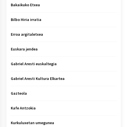
Bakaikuko Etxea
Bilbo Hiria irratia
Erroa argitaletxea
Euskara jendea
Gabriel Aresti euskaltegia
Gabriel Aresti Kultura Elkartea
Gazteola
Kafe Antzokia
Kurkuluxetan umegunea