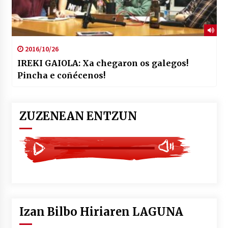
2016/10/26
IREKI GAIOLA: Xa chegaron os galegos!
Pincha e coñécenos!
ZUZENEAN ENTZUN
Izan Bilbo Hiriaren LAGUNA