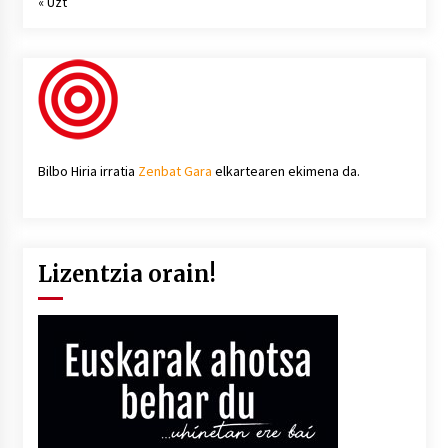
« Uzt
Bilbo Hiria irratia
Zenbat Gara
elkartearen ekimena da.
Lizentzia orain!