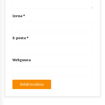
Izena
*
E-posta
*
Webgunea