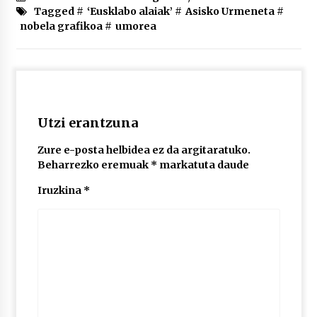
2026/07/03
Tagged #
‘Eusklabo alaiak’
#
Asisko Urmeneta
#
nobela grafikoa
#
umorea
MUSIBLA #297: Bide, Boards Of Canada, Somak,
Tiga, Twisted Teens, Underscores, Habia
2026/07/02
Utzi erantzuna
Zure e-posta helbidea ez da argitaratuko.
Beharrezko eremuak
*
markatuta daude
Iruzkina
*