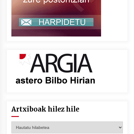
Artxiboak hilez hile
Artxiboak
hilez