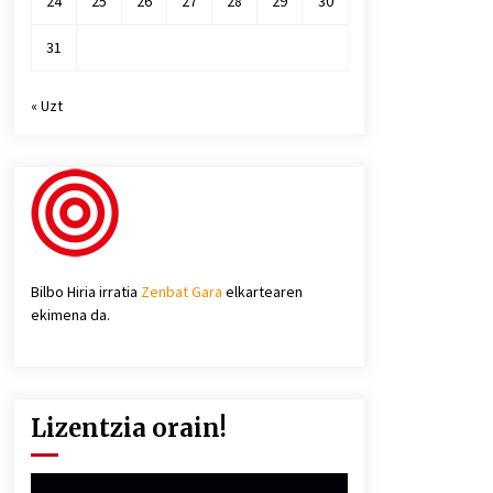
24
25
26
27
28
29
30
31
« Uzt
Bilbo Hiria irratia
Zenbat Gara
elkartearen
ekimena da.
Lizentzia orain!