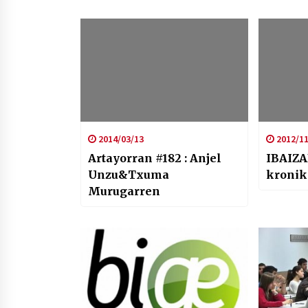
2014/03/13
2012/11
Artayorran #182 : Anjel
IBAIZA
Unzu&Txuma
kronik
Murugarren