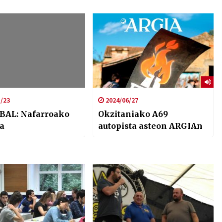
/23
2024/06/27
BAL: Nafarroako
Okzitaniako A69
a
autopista asteon ARGIAn