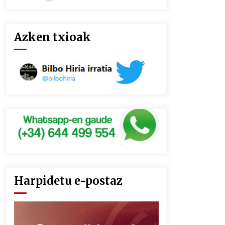
Azken txioak
Harpidetu e-postaz