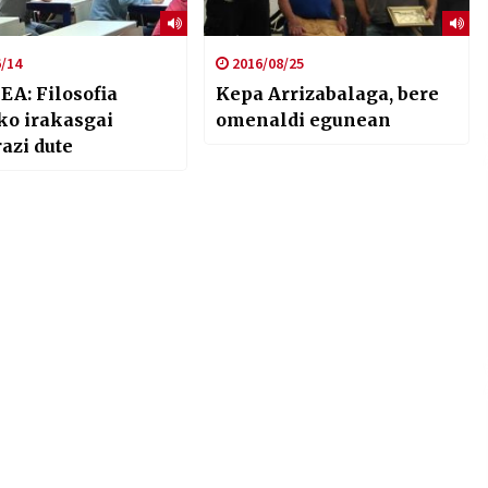
/14
2016/08/25
EA: Filosofia
Kepa Arrizabalaga, bere
ko irakasgai
omenaldi egunean
azi dute