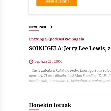
Next Post
Entzungai (podcast)
Soinugela
SOINUGELA: Jerry Lee Lewis, z
og. Aza 23 , 2006
Tarte zabala eskaini dio Pedro Elias Igartuak saioa
apartari. 71 urte dituela, Last Man Standing (Zutik 
musikariak, bere indar eta bizinahiaren erakusgarri.
Honekin lotuak