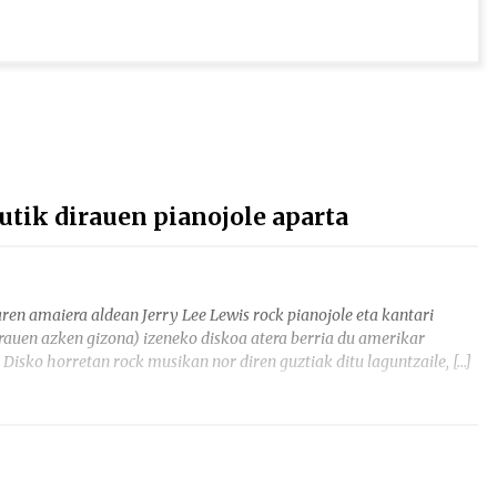
utik dirauen pianojole aparta
ren amaiera aldean Jerry Lee Lewis rock pianojole eta kantari
dirauen azken gizona) izeneko diskoa atera berria du amerikar
 Disko horretan rock musikan nor diren guztiak ditu laguntzaile, […]