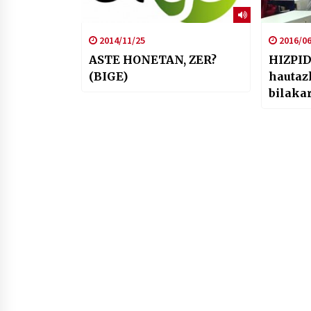
2014/11/25
2016/06
ASTE HONETAN, ZER?
HIZPID
(BIGE)
hautaz
bilakar