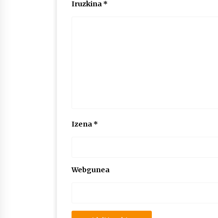
Iruzkina
*
Izena
*
Webgunea