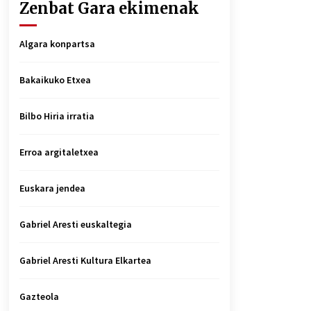
Zenbat Gara ekimenak
Algara konpartsa
Bakaikuko Etxea
Bilbo Hiria irratia
Erroa argitaletxea
Euskara jendea
Gabriel Aresti euskaltegia
Gabriel Aresti Kultura Elkartea
Gazteola