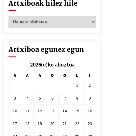
Artxiboak hilez hile
Artxiboak
hilez
hile
Artxiboa egunez egun
2026(e)ko abuztua
A
A
A
O
O
L
I
1
2
3
4
5
6
7
8
9
10
11
12
13
14
15
16
17
18
19
20
21
22
23