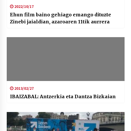
2022/10/17
Ehun film baino gehiago emango dituzte
Zinebi jaialdian, azaroaren 11tik aurrera
2013/02/27
IBAIZABAL: Antzerkia eta Dantza Bizkaian