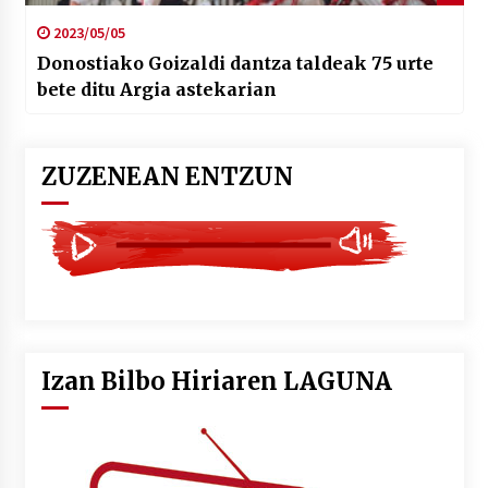
2023/05/05
Donostiako Goizaldi dantza taldeak 75 urte
bete ditu Argia astekarian
ZUZENEAN ENTZUN
Izan Bilbo Hiriaren LAGUNA