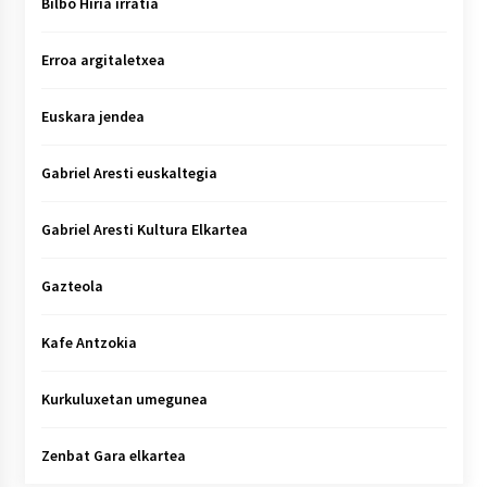
Bilbo Hiria irratia
Erroa argitaletxea
Euskara jendea
Gabriel Aresti euskaltegia
Gabriel Aresti Kultura Elkartea
Gazteola
Kafe Antzokia
Kurkuluxetan umegunea
Zenbat Gara elkartea