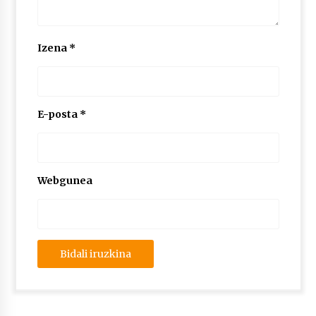
Izena
*
E-posta
*
Webgunea