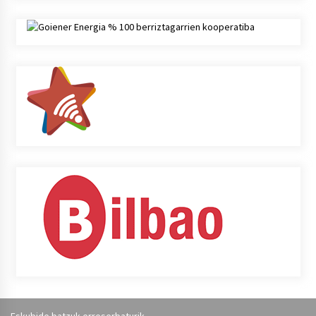
Eskubide batzuk erreserbaturik