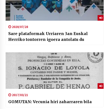
2020/07/28
Sare plataformak Urriaren 3an Euskal
Herriko tontorren igoera antolatu du
2017/03/21
GOMUTAN: Vecunia hiri zaharraren bila