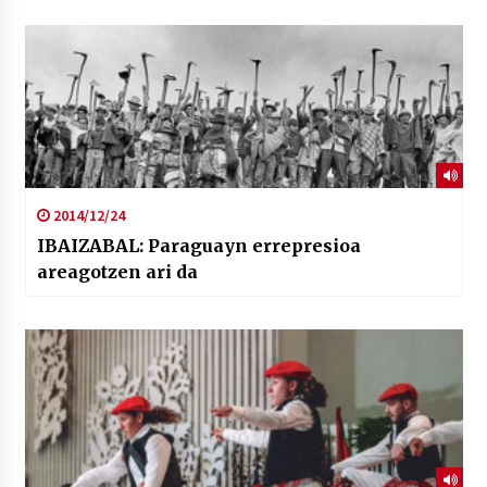
2014/12/24
IBAIZABAL: Paraguayn errepresioa
areagotzen ari da