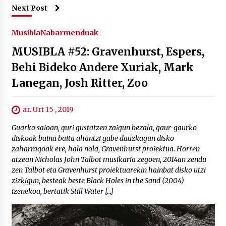
Next Post
Musibla
Nabarmenduak
MUSIBLA #52: Gravenhurst, Espers,
Behi Bideko Andere Xuriak, Mark
Lanegan, Josh Ritter, Zoo
ar. Urt 15 , 2019
Guarko saioan, guri gustatzen zaigun bezala, gaur-gaurko
diskoak baina baita ahantzi gabe dauzkagun disko
zaharragoak ere, hala nola, Gravenhurst proiektua. Horren
atzean Nicholas John Talbot musikaria zegoen, 2014an zendu
zen Talbot eta Gravenhurst proiektuarekin hainbat disko utzi
zizkigun, besteak beste Black Holes in the Sand (2004)
izenekoa, bertatik Still Water […]