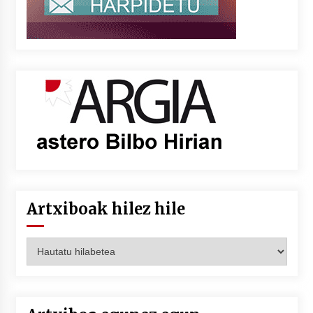
Artxiboak hilez hile
Artxiboak
hilez
hile