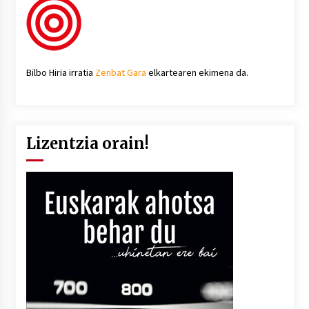
Bilbo Hiria irratia
Zenbat Gara
elkartearen ekimena da.
Lizentzia orain!