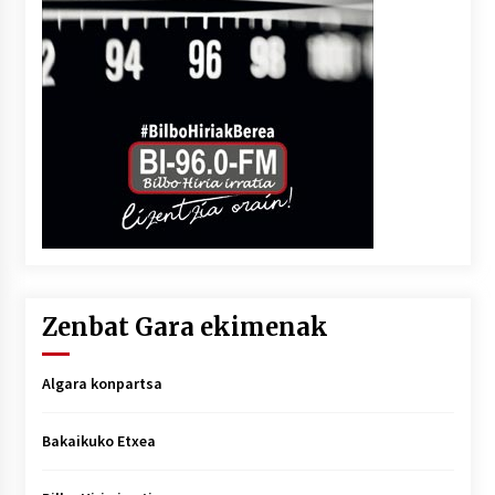
Zenbat Gara ekimenak
Algara konpartsa
Bakaikuko Etxea