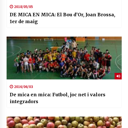
2018/05/05
DE MICA EN MICA: El Bou d’Or, Joan Brossa,
1er de maig
2016/06/03
De mica en mica: Futbol, joc net i valors
integradors