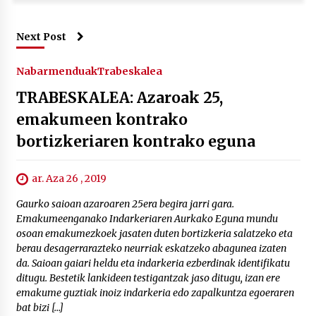
Next Post
Nabarmenduak
Trabeskalea
TRABESKALEA: Azaroak 25,
emakumeen kontrako
bortizkeriaren kontrako eguna
ar. Aza 26 , 2019
Gaurko saioan azaroaren 25era begira jarri gara.
Emakumeenganako Indarkeriaren Aurkako Eguna mundu
osoan emakumezkoek jasaten duten bortizkeria salatzeko eta
berau desagerrarazteko neurriak eskatzeko abagunea izaten
da. Saioan gaiari heldu eta indarkeria ezberdinak identifikatu
ditugu. Bestetik lankideen testigantzak jaso ditugu, izan ere
emakume guztiak inoiz indarkeria edo zapalkuntza egoeraren
bat bizi […]