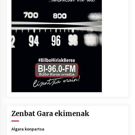
Zenbat Gara ekimenak
Algara konpartsa