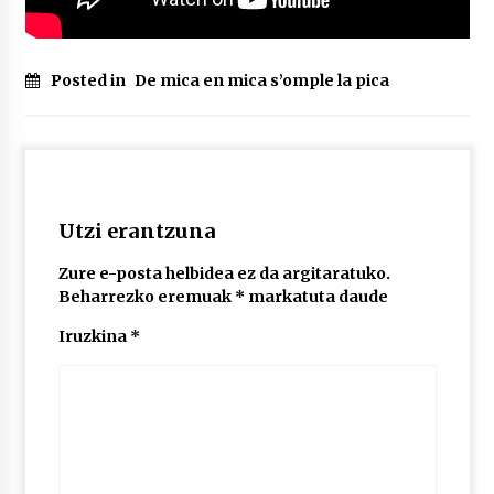
Posted in
De mica en mica s’omple la pica
Utzi erantzuna
Zure e-posta helbidea ez da argitaratuko.
Beharrezko eremuak
*
markatuta daude
Iruzkina
*