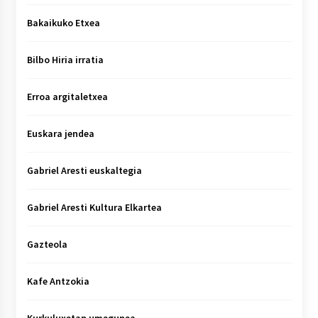
Bakaikuko Etxea
Bilbo Hiria irratia
Erroa argitaletxea
Euskara jendea
Gabriel Aresti euskaltegia
Gabriel Aresti Kultura Elkartea
Gazteola
Kafe Antzokia
Kurkuluxetan umegunea