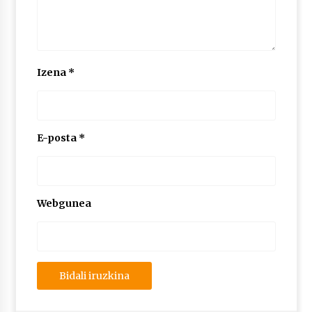
Izena
*
E-posta
*
Webgunea