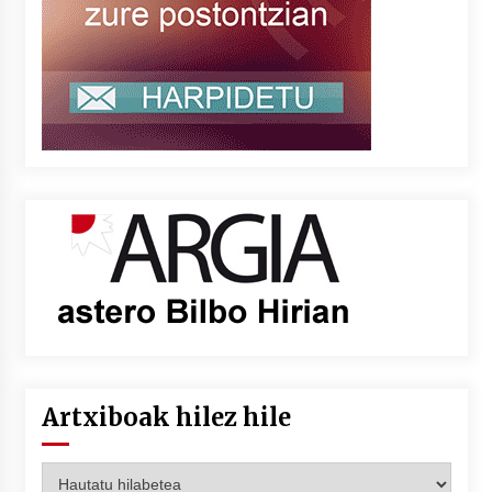
Artxiboak hilez hile
Artxiboak