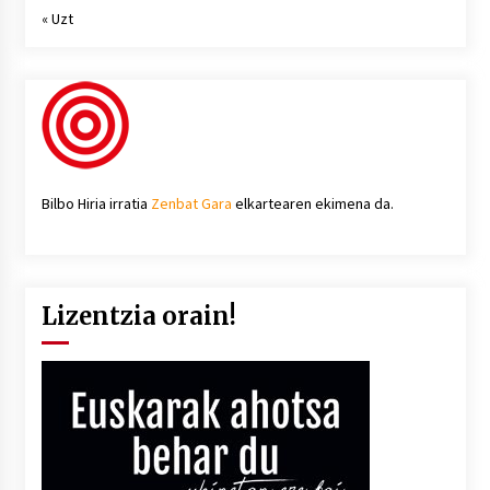
« Uzt
Bilbo Hiria irratia
Zenbat Gara
elkartearen ekimena da.
Lizentzia orain!