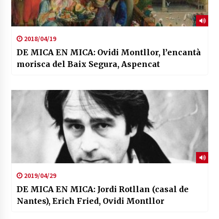
2018/04/19
DE MICA EN MICA: Ovidi Montllor, l’encantà
morisca del Baix Segura, Aspencat
2019/04/29
DE MICA EN MICA: Jordi Rotllan (casal de
Nantes), Erich Fried, Ovidi Montllor