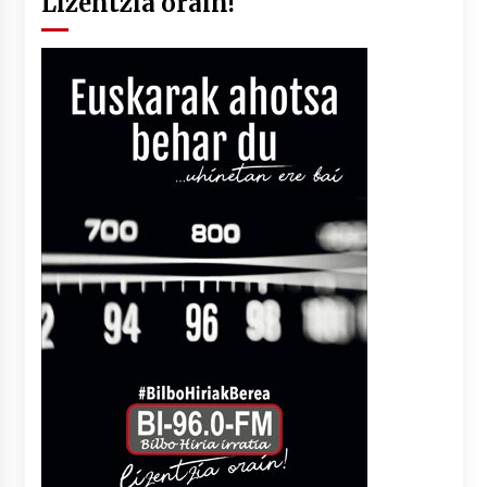
Lizentzia orain!