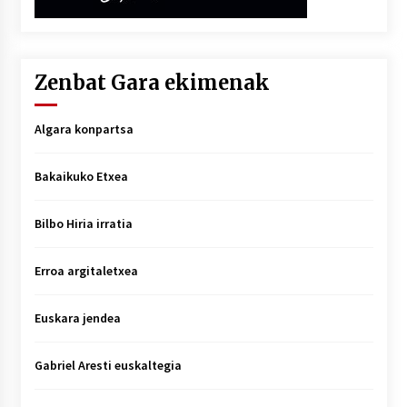
Zenbat Gara ekimenak
Algara konpartsa
Bakaikuko Etxea
Bilbo Hiria irratia
Erroa argitaletxea
Euskara jendea
Gabriel Aresti euskaltegia