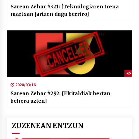
Sarean Zehar #321: [Teknologiaren trena
martxan jartzen dugu berriro]
2020/03/16
Sarean Zehar #292: [Ekitaldiak bertan
behera uzten]
ZUZENEAN ENTZUN