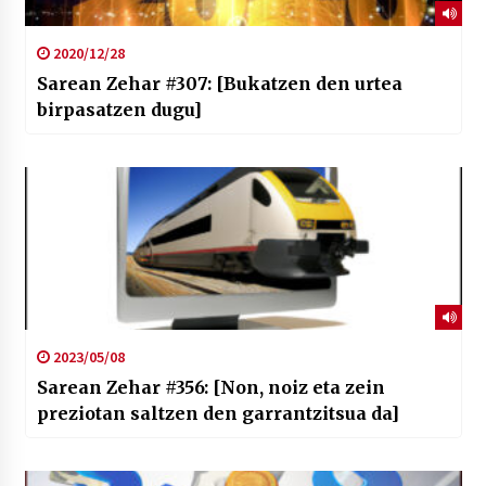
2020/12/28
Sarean Zehar #307: [Bukatzen den urtea
birpasatzen dugu]
2023/05/08
Sarean Zehar #356: [Non, noiz eta zein
preziotan saltzen den garrantzitsua da]