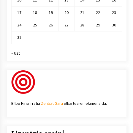
10
11
12
13
14
15
16
17
18
19
20
21
22
23
24
25
26
27
28
29
30
31
« Uzt
Bilbo Hiria irratia
Zenbat Gara
elkartearen ekimena da.