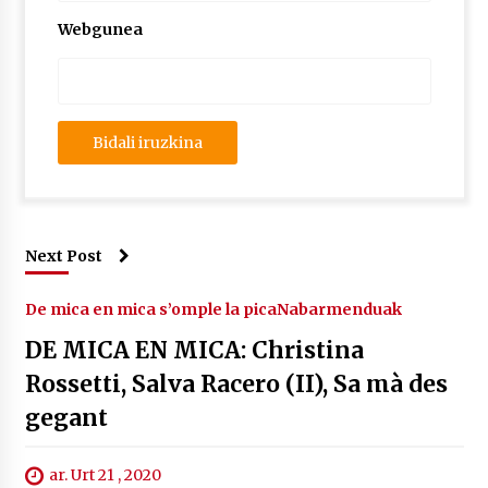
Webgunea
Next Post
De mica en mica s’omple la pica
Nabarmenduak
DE MICA EN MICA: Christina
Rossetti, Salva Racero (II), Sa mà des
gegant
ar. Urt 21 , 2020