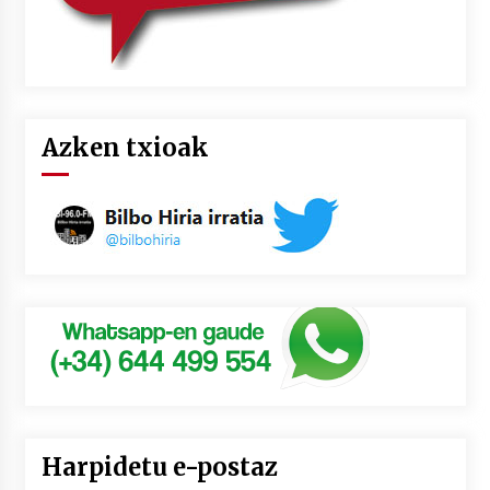
Azken txioak
Harpidetu e-postaz