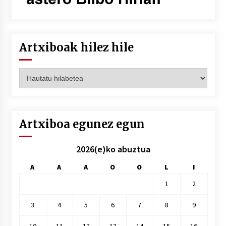
Artxiboak hilez hile
Artxiboak
hilez
hile
Artxiboa egunez egun
2026(e)ko abuztua
A
A
A
O
O
L
I
1
2
3
4
5
6
7
8
9