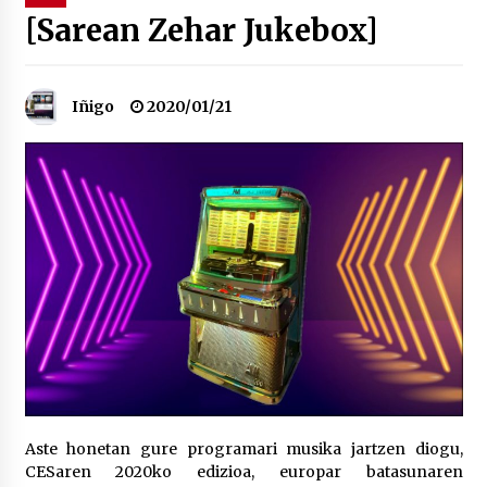
[Sarean Zehar Jukebox]
“Hiztegi bat” Gorka Urbizuk idatzitako letren
hiztegia
2026/07/23
Iñigo
2020/01/21
Bakaikuko barnetegitik gazteek egindako saio
berezia
2026/07/16
Tuba eta bonbardinoaren astea, Bilboko
Kontserbatorioan protagonista
2026/07/16
Auzoportala : 1×04 Auzofoniak
2026/07/15
Gaur abitua da Bilbao bbk live jaialdia
Aste honetan gure programari musika jartzen diogu,
2026/07/09
CESaren 2020ko edizioa, europar batasunaren