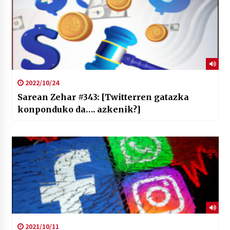
2022/10/24
Sarean Zehar #343: [Twitterren gatazka
konponduko da…. azkenik?]
2021/10/11