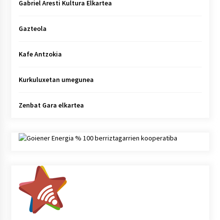
Gabriel Aresti Kultura Elkartea
Gazteola
Kafe Antzokia
Kurkuluxetan umegunea
Zenbat Gara elkartea