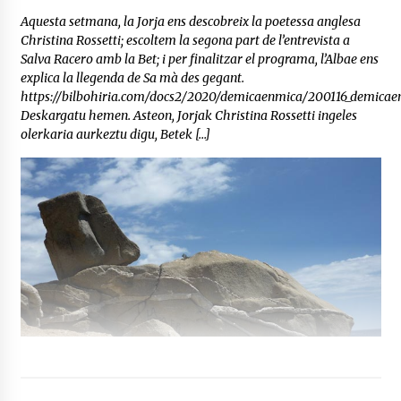
Aquesta setmana, la Jorja ens descobreix la poetessa anglesa
Christina Rossetti; escoltem la segona part de l’entrevista a
Salva Racero amb la Bet; i per finalitzar el programa, l’Albae ens
explica la llegenda de Sa mà des gegant.
https://bilbohiria.com/docs2/2020/demicaenmica/200116_demica
Deskargatu hemen. Asteon, Jorjak Christina Rossetti ingeles
olerkaria aurkeztu digu, Betek […]