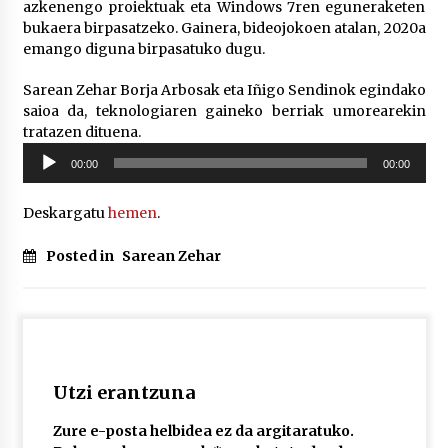
azkenengo proiektuak eta Windows 7ren eguneraketen
bukaera birpasatzeko. Gainera, bideojokoen atalan, 2020a
emango diguna birpasatuko dugu.
POTTO: San Pedro jaietako bertso-saioa
2026/07/09
Sarean Zehar Borja Arbosak eta Iñigo Sendinok egindako
saioa da, teknologiaren gaineko berriak umorearekin
tratazen dituena.
Larunbatean Plentziako Itsas Martxa ospatuko
Soinu
da
00:00
00:00
erreproduzigailua
2026/07/07
Deskargatu
hemen
.
LIBURUEN ERREPUBLIKA TXIKIA: Hiragana akats
isil batekin dator beti
Posted in
Sarean Zehar
2026/07/07
Auritz Iñurrietaren margoak ikusgai
Uribitarte40 aretoan
2026/07/03
Utzi erantzuna
SOINUGELA: Paul McCartney eta Ringo Starr-en
Zure e-posta helbidea ez da argitaratuko.
lan berriak