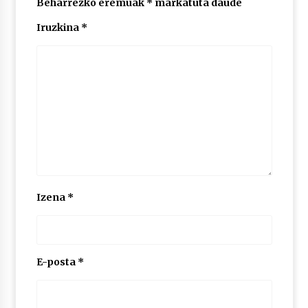
Beharrezko eremuak
*
markatuta daude
2026/07/03
Iruzkina
*
MUSIBLA #297: Bide, Boards Of Canada, Somak,
Tiga, Twisted Teens, Underscores, Habia
2026/07/02
Izena
*
E-posta
*