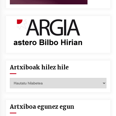
Artxiboak hilez hile
Artxiboak
hilez
hile
Artxiboa egunez egun