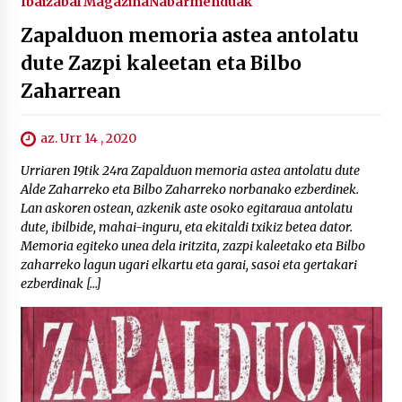
Ibaizabal Magazina
Nabarmenduak
Zapalduon memoria astea antolatu
dute Zazpi kaleetan eta Bilbo
Zaharrean
az. Urr 14 , 2020
Urriaren 19tik 24ra Zapalduon memoria astea antolatu dute
Alde Zaharreko eta Bilbo Zaharreko norbanako ezberdinek.
Lan askoren ostean, azkenik aste osoko egitaraua antolatu
dute, ibilbide, mahai-inguru, eta ekitaldi txikiz betea dator.
Memoria egiteko unea dela iritzita, zazpi kaleetako eta Bilbo
zaharreko lagun ugari elkartu eta garai, sasoi eta gertakari
ezberdinak […]