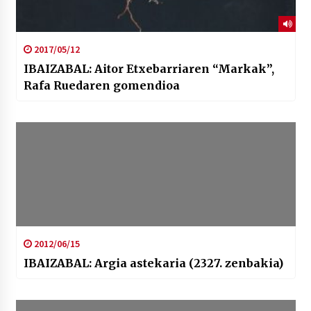
2017/05/12
IBAIZABAL: Aitor Etxebarriaren “Markak”,
Rafa Ruedaren gomendioa
2012/06/15
IBAIZABAL: Argia astekaria (2327. zenbakia)