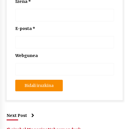
Izena
*
E-posta
*
Webgunea
Next Post