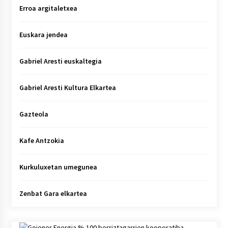
Erroa argitaletxea
Euskara jendea
Gabriel Aresti euskaltegia
Gabriel Aresti Kultura Elkartea
Gazteola
Kafe Antzokia
Kurkuluxetan umegunea
Zenbat Gara elkartea