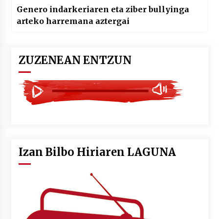
Genero indarkeriaren eta ziber bullyinga
arteko harremana aztergai
ZUZENEAN ENTZUN
Izan Bilbo Hiriaren LAGUNA