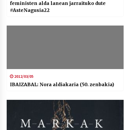
feministen alda lanean jarraituko dute
#AsteNagusia22
2012/03/05
IBAIZABAL: Nora aldiakaria (50. zenbakia)