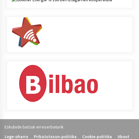
Eskubide batzuk erreserbaturik
Lege-oharra
Pribatutasun-politika
Cookie-politika
About