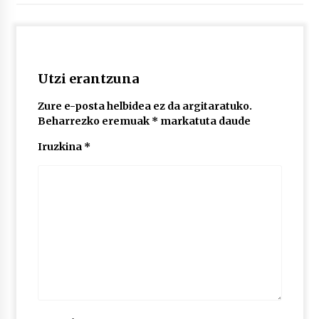
2026/07/03
MUSIBLA #297: Bide, Boards Of Canada, Somak,
Tiga, Twisted Teens, Underscores, Habia
2026/07/02
Utzi erantzuna
Zure e-posta helbidea ez da argitaratuko.
Beharrezko eremuak
*
markatuta daude
Iruzkina
*