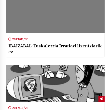
2013/01/30
IBAIZABAL: Euskalerria Irratiari lizentziarik
ez
2017/11/23