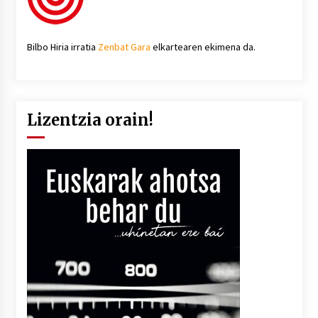
Bilbo Hiria irratia
Zenbat Gara
elkartearen ekimena da.
Lizentzia orain!