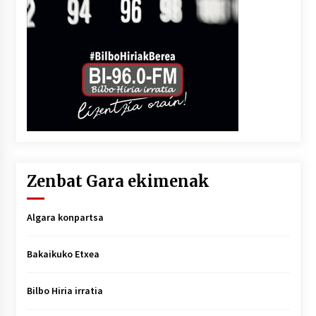
Zenbat Gara ekimenak
Algara konpartsa
Bakaikuko Etxea
Bilbo Hiria irratia