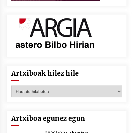
Artxiboak hilez hile
Artxiboak
hilez
hile
Artxiboa egunez egun