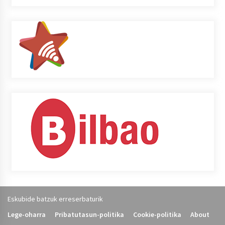
Eskubide batzuk erreserbaturik
Lege-oharra
Pribatutasun-politika
Cookie-politika
About