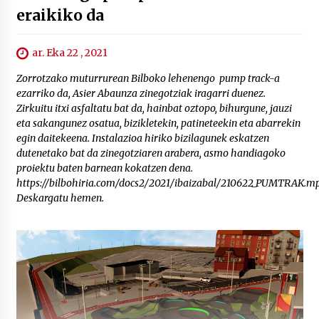
eraikiko da
ar. Eka 22 , 2021
Zorrotzako muturrurean Bilboko lehenengo pump track-a
ezarriko da, Asier Abaunza zinegotziak iragarri duenez.
Zirkuitu itxi asfaltatu bat da, hainbat oztopo, bihurgune, jauzi
eta sakangunez osatua, bizikletekin, patineteekin eta abarrekin
egin daitekeena. Instalazioa hiriko bizilagunek eskatzen
dutenetako bat da zinegotziaren arabera, asmo handiagoko
proiektu baten barnean kokatzen dena.
https://bilbohiria.com/docs2/2021/ibaizabal/210622_PUMTRAK.m
Deskargatu hemen.