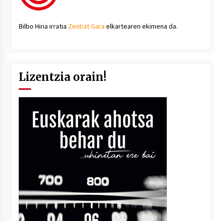
Bilbo Hiria irratia
Zenbat Gara
elkartearen ekimena da.
Lizentzia orain!