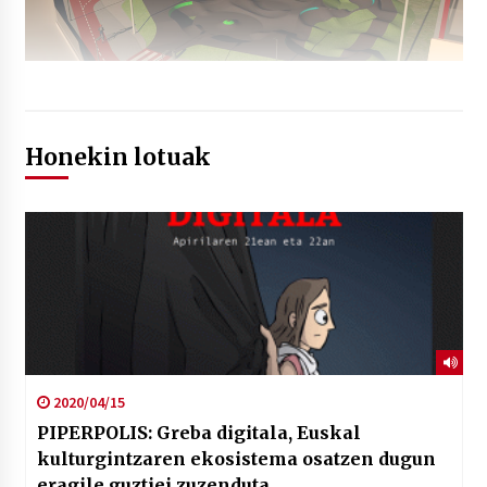
Honekin lotuak
2020/04/15
PIPERPOLIS: Greba digitala, Euskal
kulturgintzaren ekosistema osatzen dugun
eragile guztiei zuzenduta