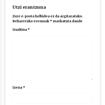
Utzi erantzuna
Zure e-posta helbidea ez da argitaratuko.
Beharrezko eremuak
*
markatuta daude
Iruzkina
*
Izena
*