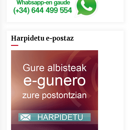
Harpidetu e-postaz