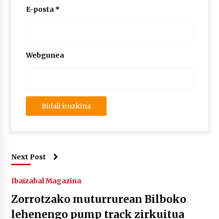
E-posta
*
Webgunea
Next Post
Ibaizabal Magazina
Zorrotzako muturrurean Bilboko
lehenengo pump track zirkuitua