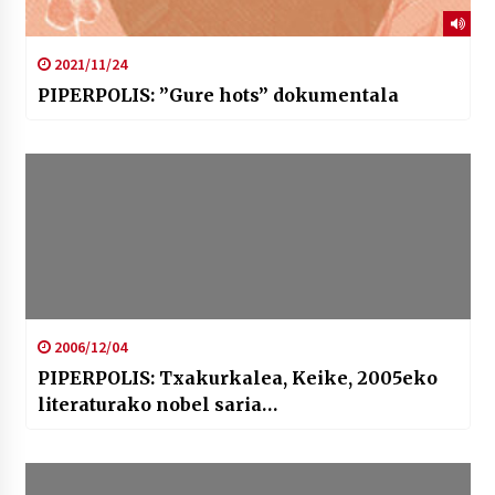
2021/11/24
PIPERPOLIS: ”Gure hots” dokumentala
2006/12/04
PIPERPOLIS: Txakurkalea, Keike, 2005eko
literaturako nobel saria…