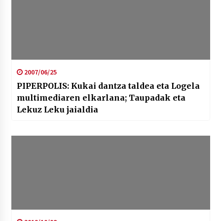
2007/06/25
PIPERPOLIS: Kukai dantza taldea eta Logela
multimediaren elkarlana; Taupadak eta
Lekuz Leku jaialdia