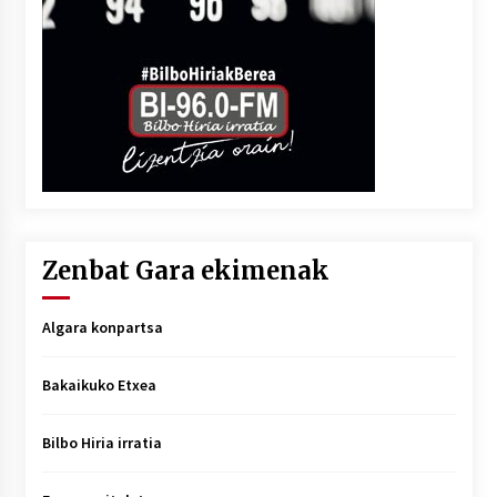
Zenbat Gara ekimenak
Algara konpartsa
Bakaikuko Etxea
Bilbo Hiria irratia