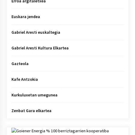
Erroa argitaletxea
Euskara jendea
Gabriel Aresti euskaltegia
Gabriel Aresti Kultura Elkartea
Gazteola
Kafe Antzokia
Kurkuluxetan umegunea
Zenbat Gara elkartea