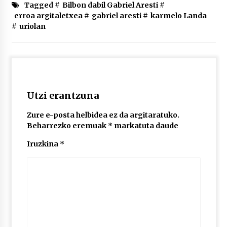
2026/07/03
Tagged #
Bilbon dabil Gabriel Aresti
#
erroa argitaletxea
#
gabriel aresti
#
karmelo Landa
#
uriolan
MUSIBLA #297: Bide, Boards Of Canada, Somak,
Tiga, Twisted Teens, Underscores, Habia
2026/07/02
Utzi erantzuna
Zure e-posta helbidea ez da argitaratuko.
Beharrezko eremuak
*
markatuta daude
Iruzkina
*