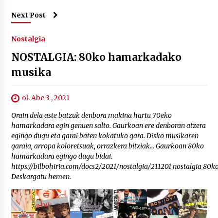
Next Post
Nostalgia
NOSTALGIA: 80ko hamarkadako
musika
ol. Abe 3 , 2021
Orain dela aste batzuk denbora makina hartu 70eko
hamarkadara egin genuen salto. Gaurkoan ere denboran atzera
egingo dugu eta garai baten kokatuko gara. Disko musikaren
garaia, arropa koloretsuak, orrazkera bitxiak… Gaurkoan 80ko
hamarkadara egingo dugu bidai.
https://bilbohiria.com/docs2/2021/nostalgia/211201_nostalgia_80
Deskargatu hemen.