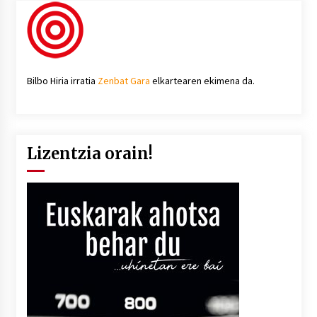
Bilbo Hiria irratia
Zenbat Gara
elkartearen ekimena da.
Lizentzia orain!