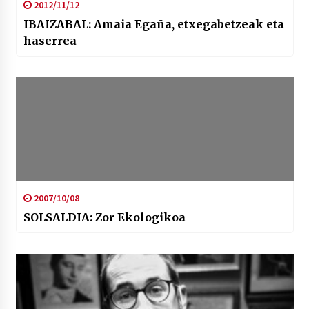
2012/11/12
IBAIZABAL: Amaia Egaña, etxegabetzeak eta
haserrea
2007/10/08
SOLSALDIA: Zor Ekologikoa