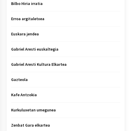
Bilbo Hiria irratia
Erroa argitaletxea
Euskara jendea
Gabriel Aresti euskaltegia
Gabriel Aresti Kultura Elkartea
Gazteola
Kafe Antzokia
Kurkuluxetan umegunea
Zenbat Gara elkartea