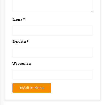
Izena
*
E-posta
*
Webgunea