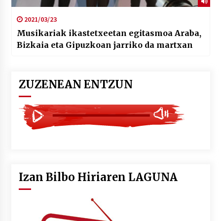
2021/03/23
Musikariak ikastetxeetan egitasmoa Araba,
Bizkaia eta Gipuzkoan jarriko da martxan
ZUZENEAN ENTZUN
Izan Bilbo Hiriaren LAGUNA