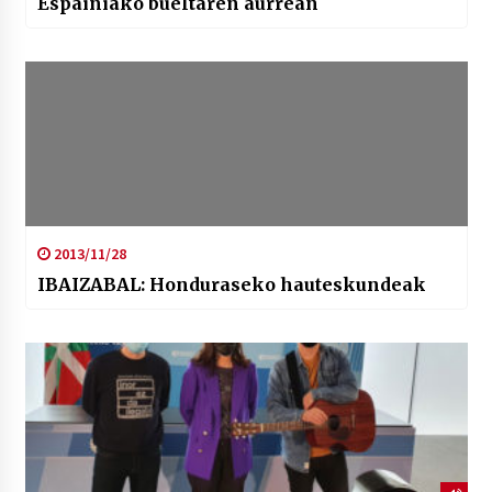
Espainiako bueltaren aurrean
2013/11/28
IBAIZABAL: Honduraseko hauteskundeak