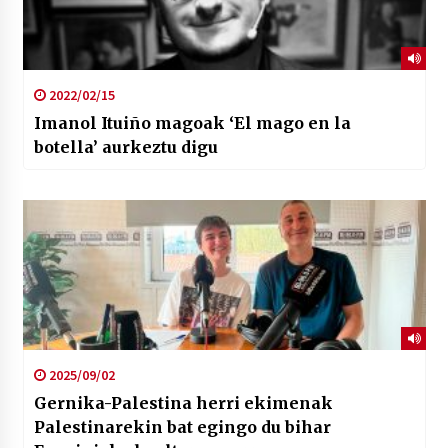
2022/02/15
Imanol Ituiño magoak ‘El mago en la
botella’ aurkeztu digu
2025/09/02
Gernika-Palestina herri ekimenak
Palestinarekin bat egingo du bihar