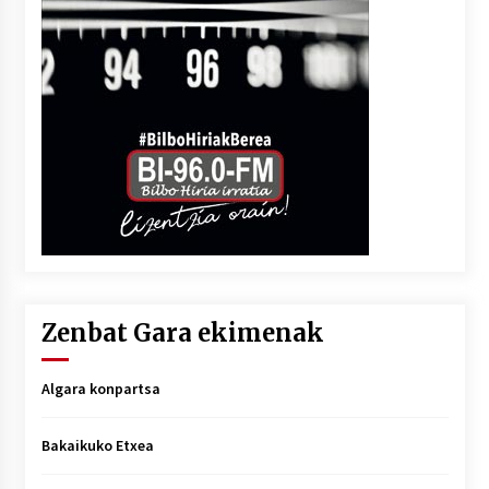
Zenbat Gara ekimenak
Algara konpartsa
Bakaikuko Etxea