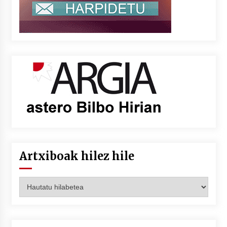
Artxiboak hilez hile
Artxiboak
hilez
hile