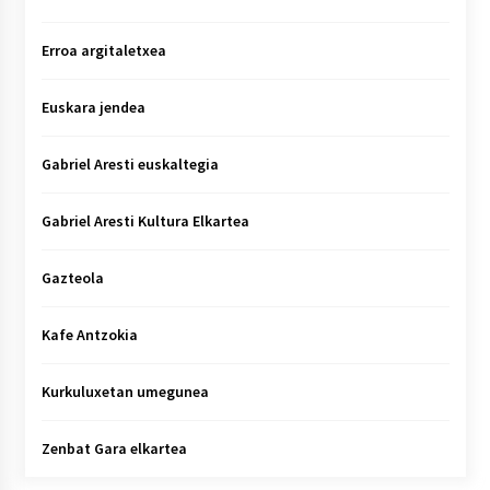
Erroa argitaletxea
Euskara jendea
Gabriel Aresti euskaltegia
Gabriel Aresti Kultura Elkartea
Gazteola
Kafe Antzokia
Kurkuluxetan umegunea
Zenbat Gara elkartea