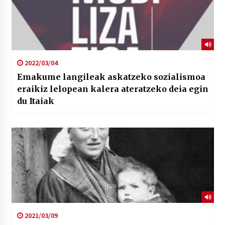
2022/03/04
Emakume langileak askatzeko sozialismoa
eraikiz lelopean kalera ateratzeko deia egin
du Itaiak
2021/03/09