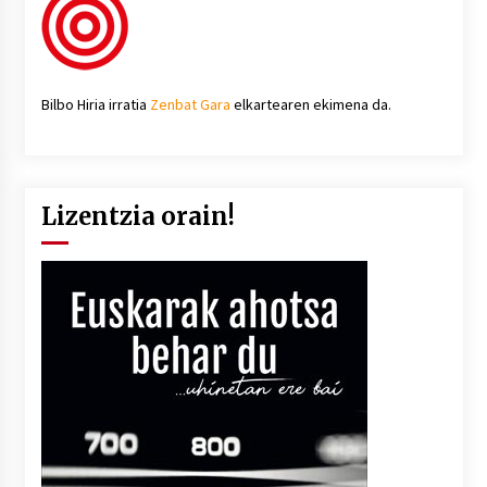
Bilbo Hiria irratia
Zenbat Gara
elkartearen ekimena da.
Lizentzia orain!