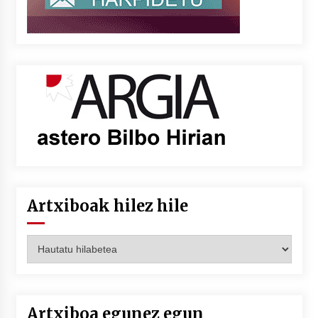
Artxiboak hilez hile
Artxiboak
hilez
hile
Artxiboa egunez egun