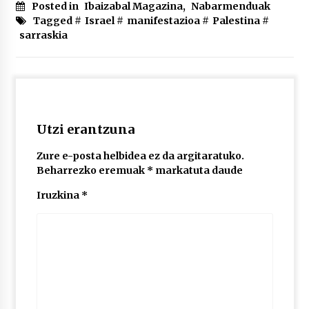
2026/07/03
Posted in
Ibaizabal Magazina
,
Nabarmenduak
Tagged #
Israel
#
manifestazioa
#
Palestina
#
sarraskia
MUSIBLA #297: Bide, Boards Of Canada, Somak,
Tiga, Twisted Teens, Underscores, Habia
2026/07/02
Utzi erantzuna
Zure e-posta helbidea ez da argitaratuko.
Beharrezko eremuak
*
markatuta daude
Iruzkina
*