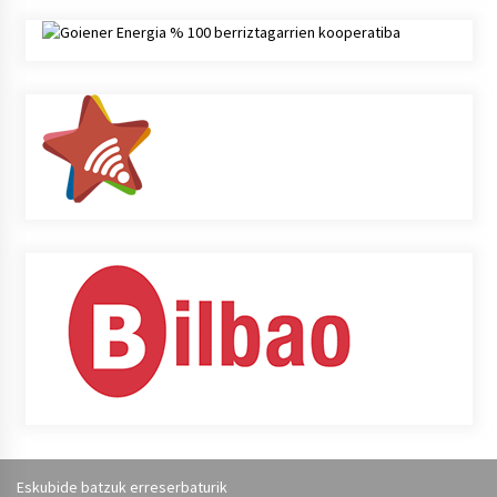
Eskubide batzuk erreserbaturik