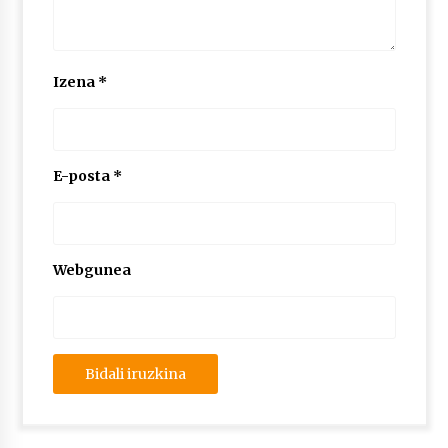
Izena
*
E-posta
*
Webgunea