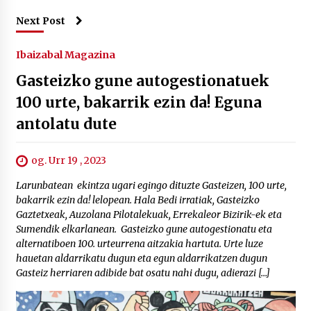
Next Post
Ibaizabal Magazina
Gasteizko gune autogestionatuek
100 urte, bakarrik ezin da! Eguna
antolatu dute
og. Urr 19 , 2023
Larunbatean ekintza ugari egingo dituzte Gasteizen, 100 urte,
bakarrik ezin da! lelopean. Hala Bedi irratiak, Gasteizko
Gaztetxeak, Auzolana Pilotalekuak, Errekaleor Bizirik-ek eta
Sumendik elkarlanean. Gasteizko gune autogestionatu eta
alternatiboen 100. urteurrena aitzakia hartuta. Urte luze
hauetan aldarrikatu dugun eta egun aldarrikatzen dugun
Gasteiz herriaren adibide bat osatu nahi dugu, adierazi […]