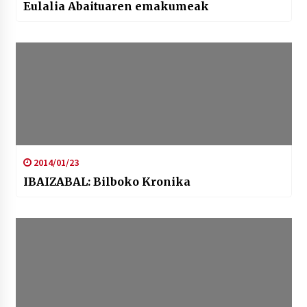
Eulalia Abaituaren emakumeak
2014/01/23
IBAIZABAL: Bilboko Kronika