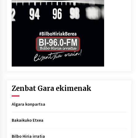
Zenbat Gara ekimenak
Algara konpartsa
Bakaikuko Etxea
Bilbo Hiria irratia