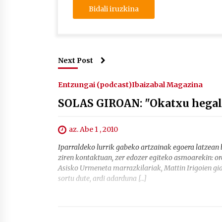
Next Post
Entzungai (podcast)
Ibaizabal Magazina
SOLAS GIROAN: "Okatxu hegal
az. Abe 1 , 2010
Iparraldeko lurrik gabeko artzainak egoera latzean b
ziren kontaktuan, zer edozer egiteko asmoarekin: ord
Asisko Urmeneta marrazkilariak, Mattin Irigoien gid
sortu dute, ardi adarduna […]