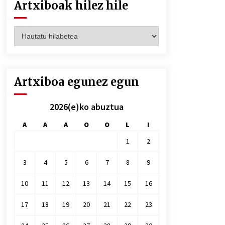
Artxiboak hilez hile
Artxiboak
hilez
hile
Artxiboa egunez egun
2026(e)ko abuztua
A
A
A
O
O
L
I
1
2
3
4
5
6
7
8
9
10
11
12
13
14
15
16
17
18
19
20
21
22
23