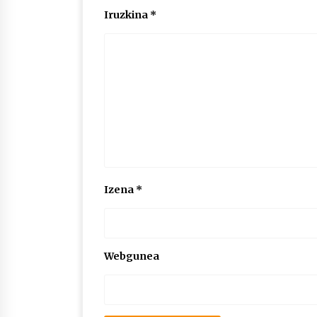
Iruzkina
*
Izena
*
Webgunea