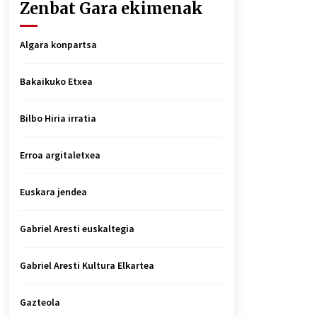
Zenbat Gara ekimenak
Algara konpartsa
Bakaikuko Etxea
Bilbo Hiria irratia
Erroa argitaletxea
Euskara jendea
Gabriel Aresti euskaltegia
Gabriel Aresti Kultura Elkartea
Gazteola