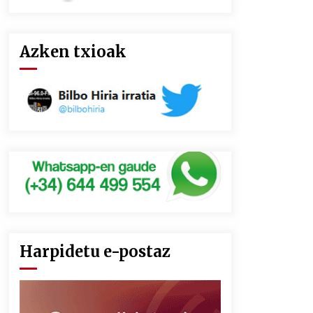
Azken txioak
Harpidetu e-postaz