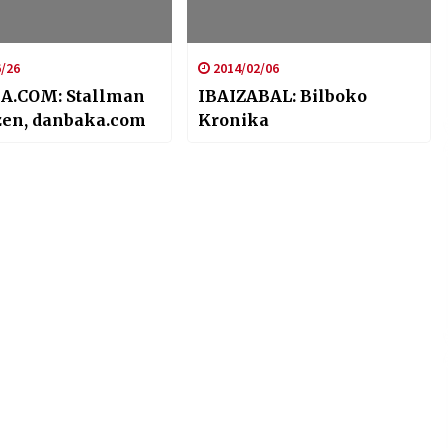
/26
2014/02/06
A.COM: Stallman
IBAIZABAL: Bilboko
zen, danbaka.com
Kronika