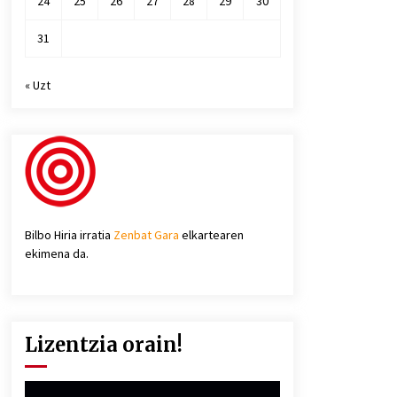
24
25
26
27
28
29
30
31
« Uzt
Bilbo Hiria irratia
Zenbat Gara
elkartearen
ekimena da.
Lizentzia orain!