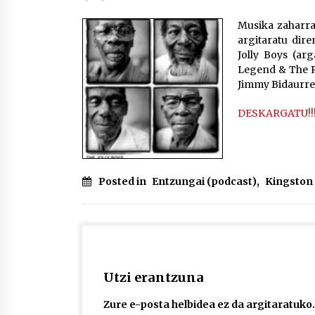
protagonista
2026/07/16
Musika zaharra
argitaratu dir
POTTO: San Pedro jaietako bertso-
Jolly Boys (ar
saioa
Legend & The R
2026/07/09
Jimmy Bidaurret
DESKARGATU!!
Auritz Iñurrietaren margoak
ikusgai Uribitarte40 aretoan
2026/07/03
Posted in
Entzungai (podcast)
,
Kingston 
Utzi erantzuna
Zure e-posta helbidea ez da argitaratuko.