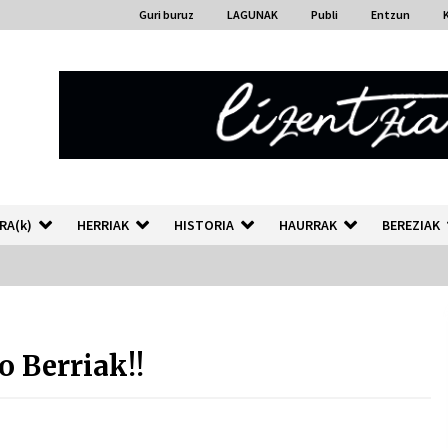
Guri buruz
LAGUNAK
Publi
Entzun
RA(k)
HERRIAK
HISTORIA
HAURRAK
BEREZIAK
“Hiztegi bat” Gorka Urbizuk
idatzitako letren hiztegia
 Berriak!!
2026/07/23
Auzoportala : 1×04 Auzofoniak