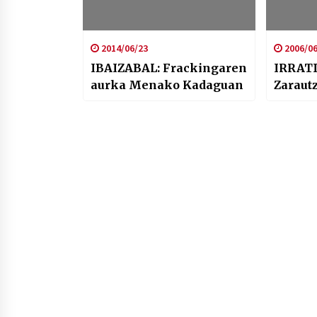
2014/06/23
2006/06
IBAIZABAL: Frackingaren
IRRATI
aurka Menako Kadaguan
Zaraut