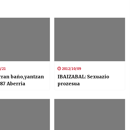
/21
2012/10/09
rran baño,yantzan
IBAIZABAL: Sexuazio
87 Aberria
prozesua