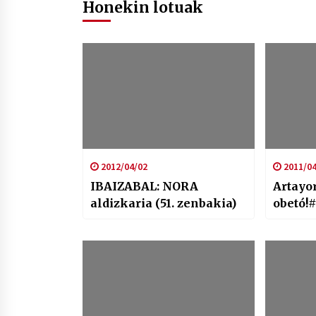
Honekin lotuak
2012/04/02
2011/04
IBAIZABAL: NORA
Artayo
aldizkaria (51. zenbakia)
obetó!#