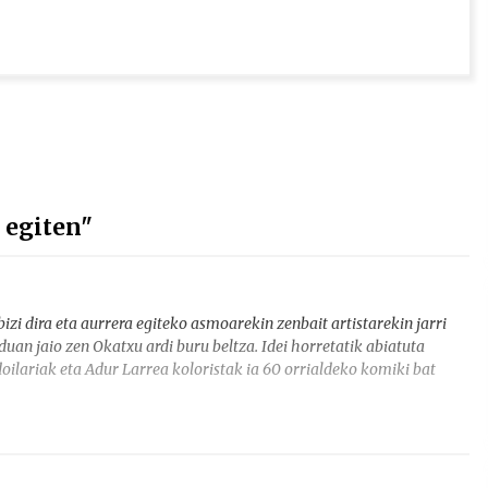
 egiten"
izi dira eta aurrera egiteko asmoarekin zenbait artistarekin jarri
uan jaio zen Okatxu ardi buru beltza. Idei horretatik abiatuta
oilariak eta Adur Larrea koloristak ia 60 orrialdeko komiki bat