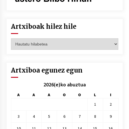
Artxiboak hilez hile
Artxiboak
hilez
hile
Artxiboa egunez egun
2026(e)ko abuztua
A
A
A
O
O
L
I
1
2
3
4
5
6
7
8
9
10
11
12
13
14
15
16