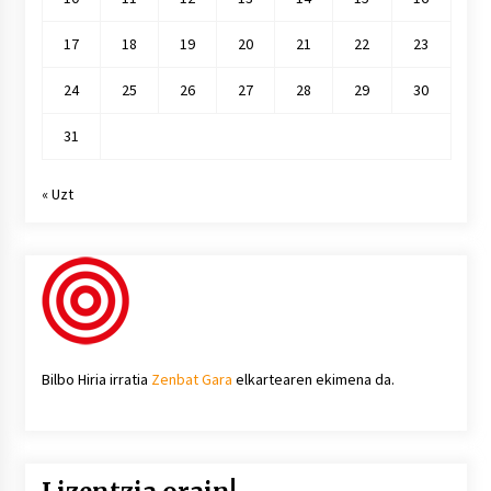
17
18
19
20
21
22
23
24
25
26
27
28
29
30
31
« Uzt
Bilbo Hiria irratia
Zenbat Gara
elkartearen ekimena da.