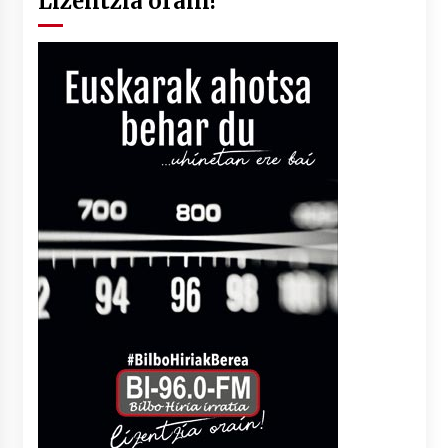
Lizentzia orain!