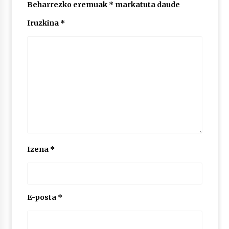
2026/07/03
Beharrezko eremuak
*
markatuta daude
Iruzkina
*
MUSIBLA #297: Bide, Boards Of Canada, Somak,
Tiga, Twisted Teens, Underscores, Habia
2026/07/02
Izena
*
E-posta
*