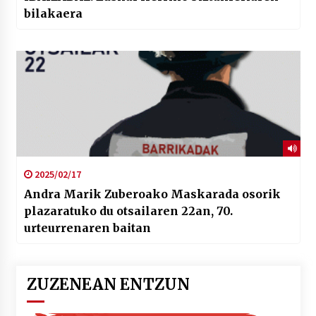
bilakaera
2025/02/17
Andra Marik Zuberoako Maskarada osorik
plazaratuko du otsailaren 22an, 70.
urteurrenaren baitan
ZUZENEAN ENTZUN