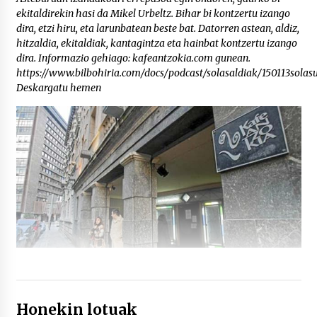
ekitaldirekin hasi da Mikel Urbeltz. Bihar bi kontzertu izango
dira, etzi hiru, eta larunbatean beste bat. Datorren astean, aldiz,
hitzaldia, ekitaldiak, kantagintza eta hainbat kontzertu izango
dira. Informazio gehiago: kafeantzokia.com gunean.
https://www.bilbohiria.com/docs/podcast/solasaldiak/150113solas
Deskargatu hemen
Honekin lotuak