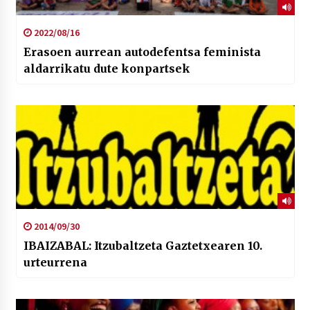
2022/08/16
Erasoen aurrean autodefentsa feminista
aldarrikatu dute konpartsek
2014/09/30
IBAIZABAL: Itzubaltzeta Gaztetxearen 10.
urteurrena