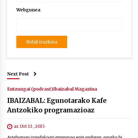
Webgunea
Next Post
Entzungai (podcast)
Ibaizabal Magazina
IBAIZABAL: Egunotarako Kafe
Antzokiko programazioaz
ar. Urt 13 , 2015
Asteburuan izandakoari errepasoa egin ondoren, gaurko bi