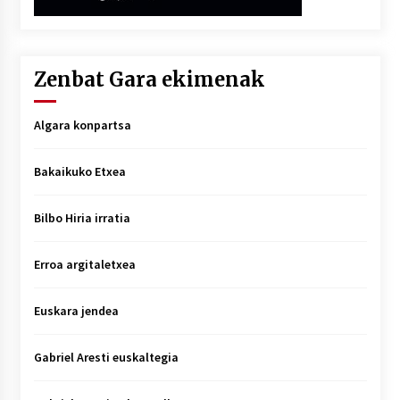
Zenbat Gara ekimenak
Algara konpartsa
Bakaikuko Etxea
Bilbo Hiria irratia
Erroa argitaletxea
Euskara jendea
Gabriel Aresti euskaltegia