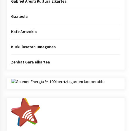
Gabriel Aresti Kultura Elkartea
Gazteola
Kafe Antzokia
Kurkuluxetan umegunea
Zenbat Gara elkartea