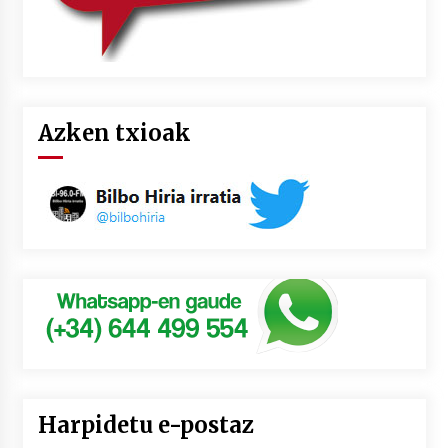
Azken txioak
Harpidetu e-postaz