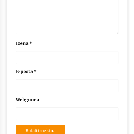
Izena
*
E-posta
*
Webgunea