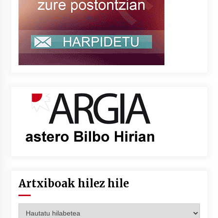
Artxiboak hilez hile
Artxiboak
hilez