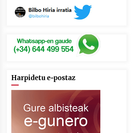
Harpidetu e-postaz