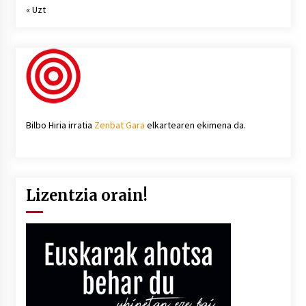
« Uzt
Bilbo Hiria irratia
Zenbat Gara
elkartearen ekimena da.
Lizentzia orain!