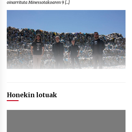
oinarrituta Minessotakoaren 9 […]
Honekin lotuak