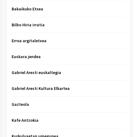
Bakaikuko Etxea
Bilbo Hiria irratia
Erroa argitaletxea
Euskara jendea
Gabriel Aresti euskaltegia
Gabriel Aresti Kultura Elkartea
Gazteola
Kafe Antzokia
Kurkuluxetan umegunea