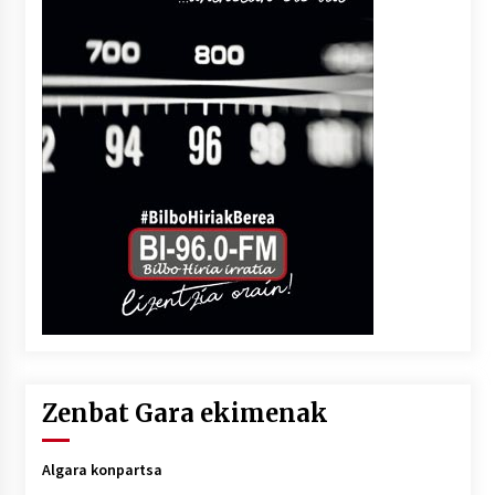
Zenbat Gara ekimenak
Algara konpartsa