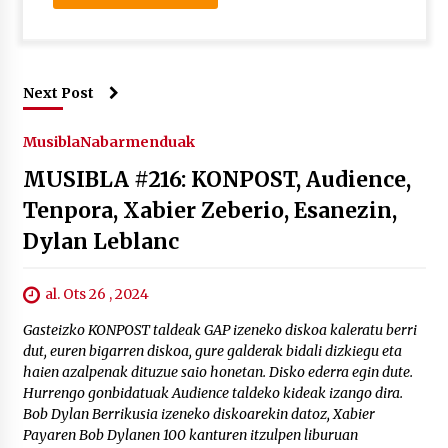
Next Post
Musibla
Nabarmenduak
MUSIBLA #216: KONPOST, Audience,
Tenpora, Xabier Zeberio, Esanezin,
Dylan Leblanc
al. Ots 26 , 2024
Gasteizko KONPOST taldeak GAP izeneko diskoa kaleratu berri
dut, euren bigarren diskoa, gure galderak bidali dizkiegu eta
haien azalpenak dituzue saio honetan. Disko ederra egin dute.
Hurrengo gonbidatuak Audience taldeko kideak izango dira.
Bob Dylan Berrikusia izeneko diskoarekin datoz, Xabier
Payaren Bob Dylanen 100 kanturen itzulpen liburuan