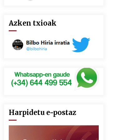
Azken txioak
Harpidetu e-postaz