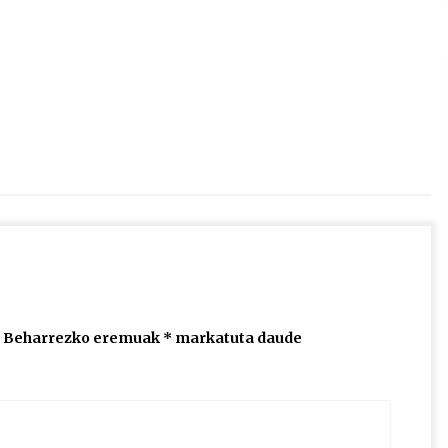
2026/07/15
Larunbatean Plentziako Itsas
Martxa ospatuko da
2026/07/07
SOINUGELA: Paul McCartney eta
Ringo Starr-en lan berriak
2026/07/03
Beharrezko eremuak
*
markatuta daude