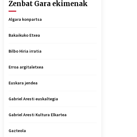
Zenbat Gara ekimenak
Algara konpartsa
Bakaikuko Etxea
Bilbo Hiria irratia
Erroa argitaletxea
Euskara jendea
Gabriel Aresti euskaltegia
Gabriel Aresti Kultura Elkartea
Gazteola