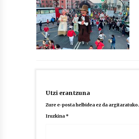
protagonista
2026/07/16
POTTO: San Pedro jaietako bertso-
saioa
2026/07/09
Auritz Iñurrietaren margoak
ikusgai Uribitarte40 aretoan
2026/07/03
Utzi erantzuna
Zure e-posta helbidea ez da argitaratuko.
Iruzkina
*