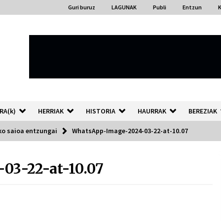
Guri buruz
LAGUNAK
Publi
Entzun
RA(k)
HERRIAK
HISTORIA
HAURRAK
BEREZIAK
ko saioa entzungai
WhatsApp-Image-2024-03-22-at-10.07
03-22-at-10.07
“Hiztegi bat” Gorka Urbizuk
idatzitako letren hiztegia
2026/07/23
Auzoportala : 1×04 Auzofoniak