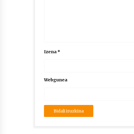
Izena
*
Webgunea