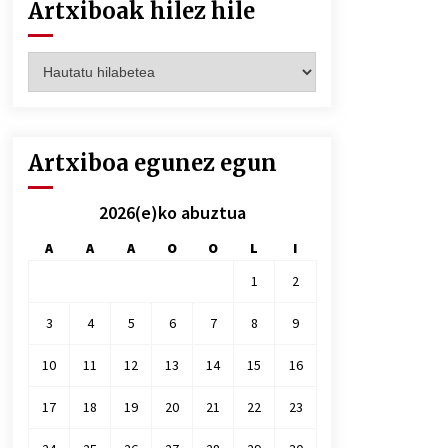
Artxiboak hilez hile
Artxiboak
hilez
hile
Artxiboa egunez egun
2026(e)ko abuztua
A
A
A
O
O
L
I
1
2
3
4
5
6
7
8
9
10
11
12
13
14
15
16
17
18
19
20
21
22
23