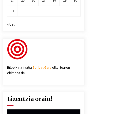
24
25
26
27
28
29
30
31
« Uzt
Bilbo Hiria irratia
Zenbat Gara
elkartearen
ekimena da.
Lizentzia orain!