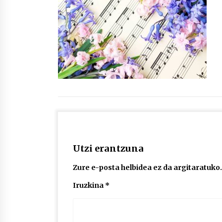
protagonista
2026/07/16
POTTO: San Pedro jaietako bertso-
saioa
2026/07/09
Auritz Iñurrietaren margoak
ikusgai Uribitarte40 aretoan
2026/07/03
Utzi erantzuna
Zure e-posta helbidea ez da argitaratuko.
Iruzkina
*