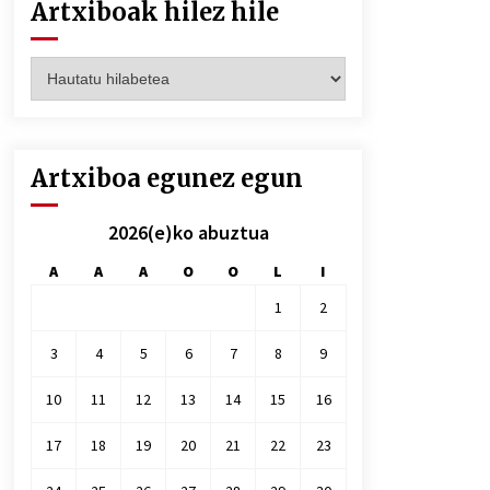
Artxiboak hilez hile
Artxiboak
hilez
hile
Artxiboa egunez egun
2026(e)ko abuztua
A
A
A
O
O
L
I
1
2
3
4
5
6
7
8
9
10
11
12
13
14
15
16
17
18
19
20
21
22
23