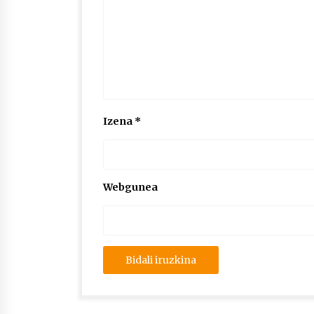
Izena
*
Webgunea