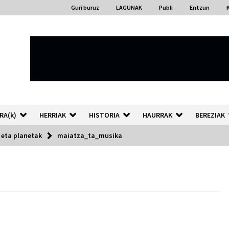
Guri buruz
LAGUNAK
Publi
Entzun
RA(k)
HERRIAK
HISTORIA
HAURRAK
BEREZIAK
 eta planetak
maiatza_ta_musika
“Hiztegi bat” Gorka Urbizuk
idatzitako letren hiztegia
2026/07/23
Auzoportala : 1×04 Auzofoniak