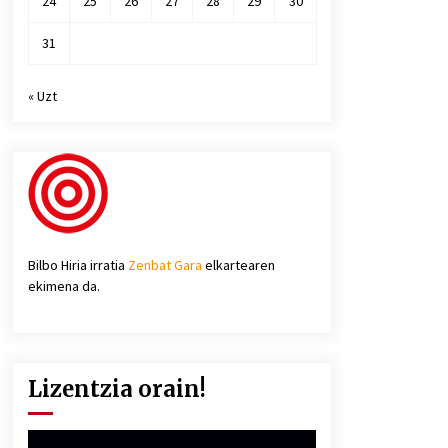
24
25
26
27
28
29
30
31
« Uzt
Bilbo Hiria irratia
Zenbat Gara
elkartearen
ekimena da.
Lizentzia orain!