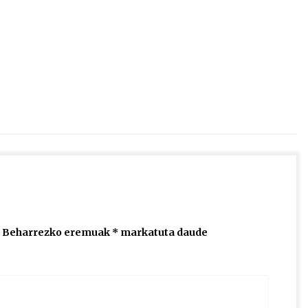
2026/07/15
Larunbatean Plentziako Itsas
Martxa ospatuko da
2026/07/07
SOINUGELA: Paul McCartney eta
Ringo Starr-en lan berriak
2026/07/03
Beharrezko eremuak
*
markatuta daude