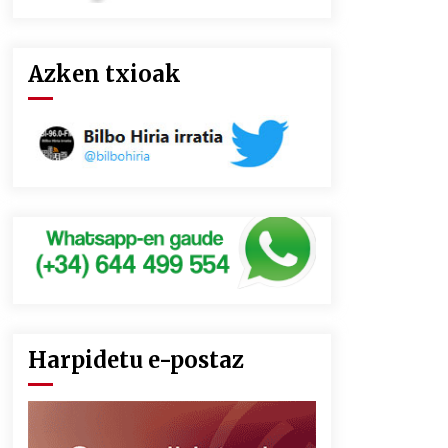
Azken txioak
Harpidetu e-postaz