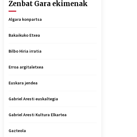
Zenbat Gara ekimenak
Algara konpartsa
Bakaikuko Etxea
Bilbo Hiria irratia
Erroa argitaletxea
Euskara jendea
Gabriel Aresti euskaltegia
Gabriel Aresti Kultura Elkartea
Gazteola