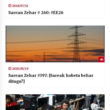
2018/07/31
Sarean Zehar # 260: #EE26
2025/05/19
Sarean Zehar #397: [Sareak hobetu behar
ditugu?]