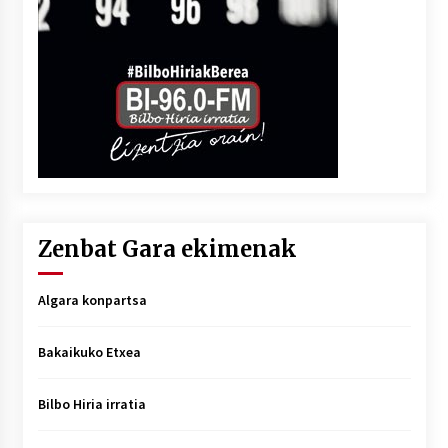
Zenbat Gara ekimenak
Algara konpartsa
Bakaikuko Etxea
Bilbo Hiria irratia