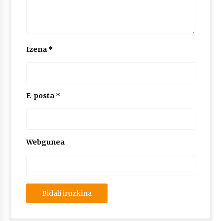
Izena
*
E-posta
*
Webgunea