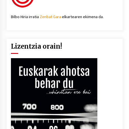
Bilbo Hiria irratia
Zenbat Gara
elkartearen ekimena da.
Lizentzia orain!