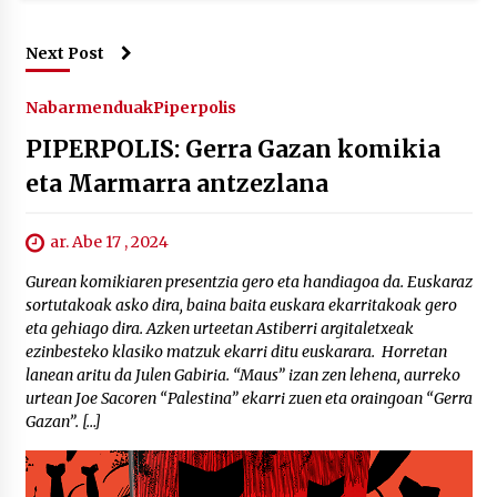
Next Post
Nabarmenduak
Piperpolis
PIPERPOLIS: Gerra Gazan komikia
eta Marmarra antzezlana
ar. Abe 17 , 2024
Gurean komikiaren presentzia gero eta handiagoa da. Euskaraz
sortutakoak asko dira, baina baita euskara ekarritakoak gero
eta gehiago dira. Azken urteetan Astiberri argitaletxeak
ezinbesteko klasiko matzuk ekarri ditu euskarara. Horretan
lanean aritu da Julen Gabiria. “Maus” izan zen lehena, aurreko
urtean Joe Sacoren “Palestina” ekarri zuen eta oraingoan “Gerra
Gazan”. […]