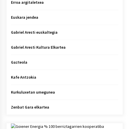
Erroa argitaletxea
Euskara jendea
Gabriel Aresti euskaltegia
Gabriel Aresti Kultura Elkartea
Gazteola
Kafe Antzokia
Kurkuluxetan umegunea
Zenbat Gara elkartea