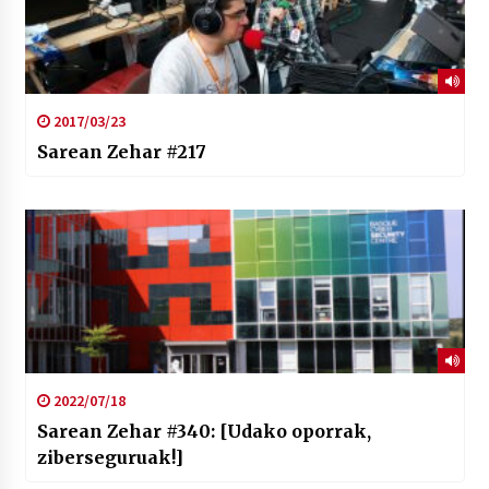
2017/03/23
Sarean Zehar #217
2022/07/18
Sarean Zehar #340: [Udako oporrak,
ziberseguruak!]