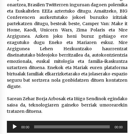
2026/07/03
onartzea, Brasilen Twitterren inguruan dagoen polemika
eta Euskaltelen EEEa aztertuko ditugu. Amaitzeko, BIG
Conferencen aurkeztutako jokoei buruzko iritziak
MUSIBLA #297: Bide, Boards Of Canada, Somak,
Tiga, Twisted Teens, Underscores, Habia
partekatzen ditugu, besteak beste, Camper Van: Make it
2026/07/02
Home, Kaodi, Unicorn Wars, Zima Polaris eta Nire
Argigunea. Azken joku honi buruz gehiago ere
ezagutuko dugu Eneko eta Mariaren eskuz. Nire
Argigunea Lehen Hezkuntzako haurrentzat
diseinatutako bideojoko berritzailea da, autokontzientzia
emozionala, euskal mitologia eta familia-ikaskuntza
uztartzen dituena. Enekok eta Mariak euren plataforma
birtualak familiak elkarrizketarako eta jolaserako espazio
seguru bat sortzera nola gonbidatzen dituen kontatzen
digute.
Sarean Zehar Borja Arbosak eta Iñigo Sendinok egindako
saioa da, teknologiaren gaineko berriak umorearekin
tratazen dituena.
Soinu
00:00
00:00
erreproduzigailua