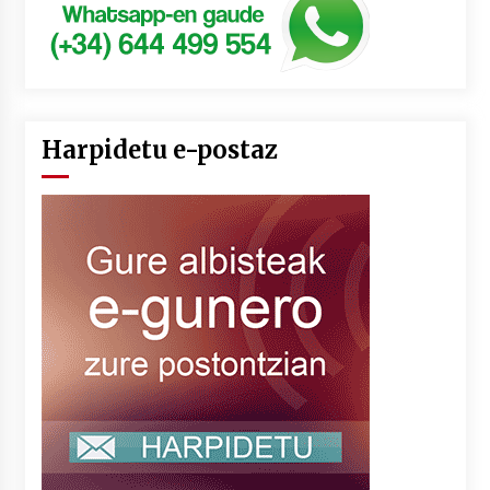
Harpidetu e-postaz