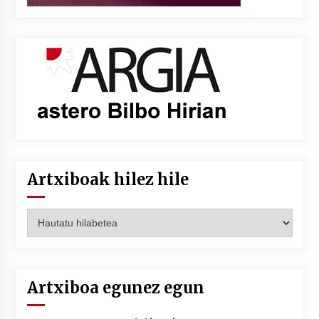
Artxiboak hilez hile
Artxiboak
hilez
hile
Artxiboa egunez egun