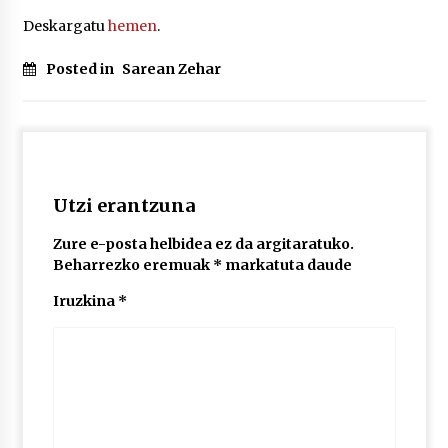
Deskargatu
hemen
.
Posted in
Sarean Zehar
Utzi erantzuna
Zure e-posta helbidea ez da argitaratuko.
Beharrezko eremuak
*
markatuta daude
Iruzkina
*