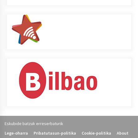
Eskubide batzuk erreserbaturik
Lege-oharra
Pribatutasun-politika
Cookie-politika
About