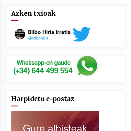
Azken txioak
Harpidetu e-postaz