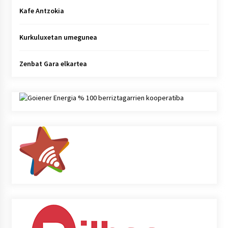
Kafe Antzokia
Kurkuluxetan umegunea
Zenbat Gara elkartea