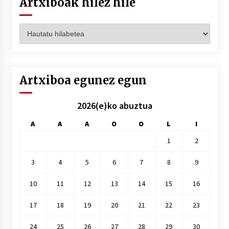
Artxiboak hilez hile
Artxiboak
hilez
hile
Artxiboa egunez egun
2026(e)ko abuztua
A
A
A
O
O
L
I
1
2
3
4
5
6
7
8
9
10
11
12
13
14
15
16
17
18
19
20
21
22
23
24
25
26
27
28
29
30