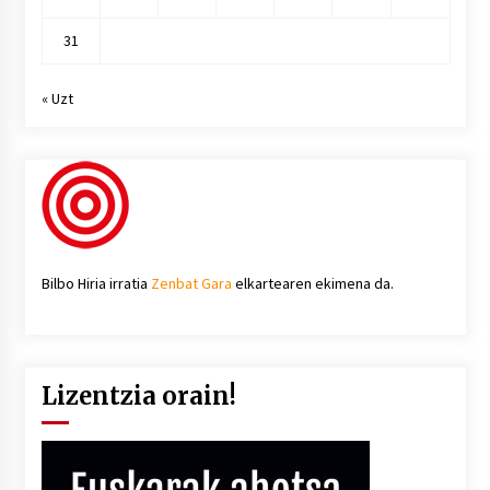
31
« Uzt
Bilbo Hiria irratia
Zenbat Gara
elkartearen ekimena da.
Lizentzia orain!