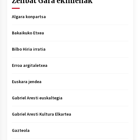
Zenbat Gara ekimenak
Algara konpartsa
Bakaikuko Etxea
Bilbo Hiria irratia
Erroa argitaletxea
Euskara jendea
Gabriel Aresti euskaltegia
Gabriel Aresti Kultura Elkartea
Gazteola