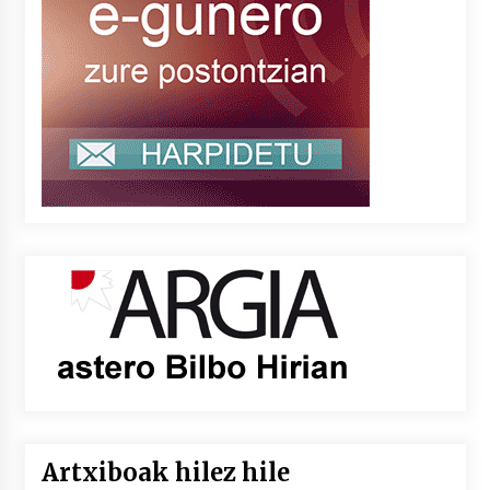
Artxiboak hilez hile