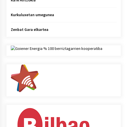
Kafe Antzokia
Kurkuluxetan umegunea
Zenbat Gara elkartea