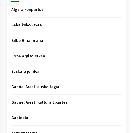
Algara konpartsa
Bakaikuko Etxea
Bilbo Hiria irratia
Erroa argitaletxea
Euskara jendea
Gabriel Aresti euskaltegia
Gabriel Aresti Kultura Elkartea
Gazteola