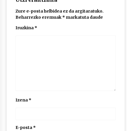
Zure e-posta helbidea ez da argitaratuko.
POTTO: San Pedro jaietako bertso-saioa
Beharrezko eremuak
*
markatuta daude
2026/07/09
Iruzkina
*
Larunbatean Plentziako Itsas Martxa ospatuko
da
2026/07/07
LIBURUEN ERREPUBLIKA TXIKIA: Hiragana akats
isil batekin dator beti
2026/07/07
Auritz Iñurrietaren margoak ikusgai
Izena
*
Uribitarte40 aretoan
2026/07/03
SOINUGELA: Paul McCartney eta Ringo Starr-en
lan berriak
E-posta
*