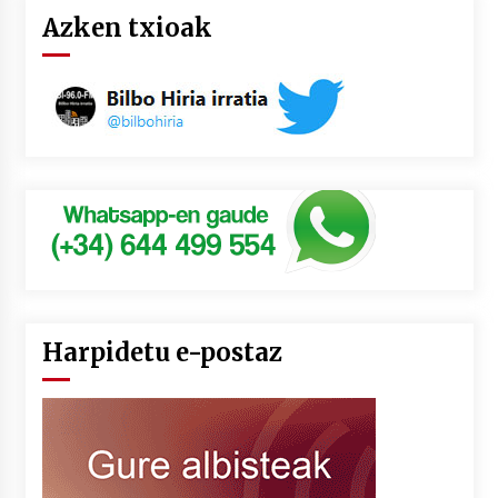
Azken txioak
Harpidetu e-postaz