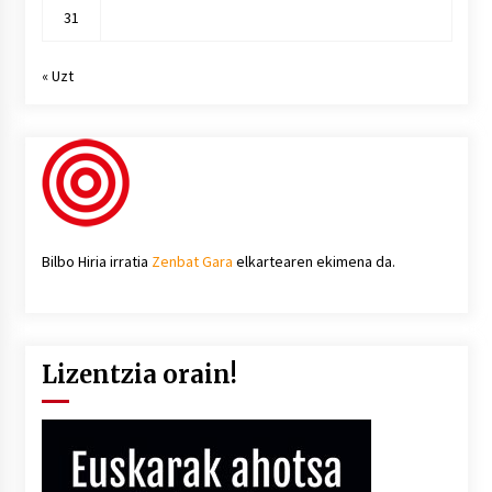
31
« Uzt
Bilbo Hiria irratia
Zenbat Gara
elkartearen ekimena da.
Lizentzia orain!