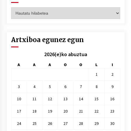
Artxiboak
hilez
hile
Artxiboa egunez egun
2026(e)ko abuztua
A
A
A
O
O
L
I
1
2
3
4
5
6
7
8
9
10
11
12
13
14
15
16
17
18
19
20
21
22
23
24
25
26
27
28
29
30