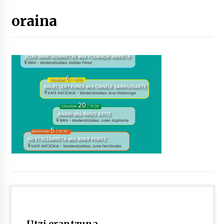
oraina
“Hiztegi bat” Gorka Urbizuk idatzitako letren
hiztegia
2026/07/23
Bakaikuko barnetegitik gazteek egindako saio
berezia
2026/07/16
Tuba eta bonbardinoaren astea, Bilboko
Kontserbatorioan protagonista
2026/07/16
Auzoportala : 1×04 Auzofoniak
2026/07/15
Gaur abitua da Bilbao bbk live jaialdia
2026/07/09
Utzi erantzuna